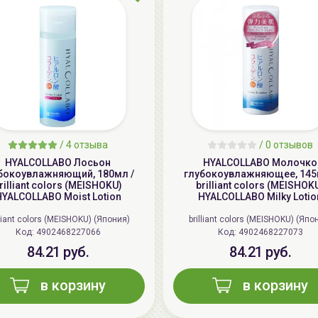
/
4 отзыва
/
0 отзывов
HYALCOLLABO Лосьон
HYALCOLLABO Молочко
бокоувлажняющий, 180мл /
глубокоувлажняющее, 145
rilliant colors (MEISHOKU)
brilliant colors (MEISHOK
YALCOLLABO Moist Lotion
HYALCOLLABO Milky Lotio
lliant colors (MEISHOKU) (Япония)
brilliant colors (MEISHOKU) (Япо
Код: 4902468227066
Код: 4902468227073
84.21 руб.
84.21 руб.
в корзину
в корзину