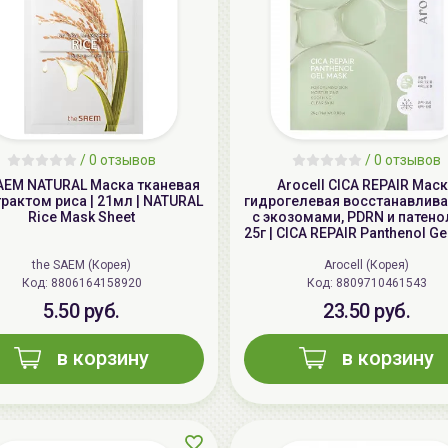
/
0 отзывов
/
0 отзывов
SAEM NATURAL Маска тканевая
Arocell CICA REPAIR Мас
трактом риса | 21мл | NATURAL
гидрогелевая восстанавли
Rice Mask Sheet
с экозомами, PDRN и патено
25г | CICA REPAIR Panthenol G
the SAEM (Корея)
Arocell (Корея)
Код: 8806164158920
Код: 8809710461543
5.50 руб.
23.50 руб.
в корзину
в корзину