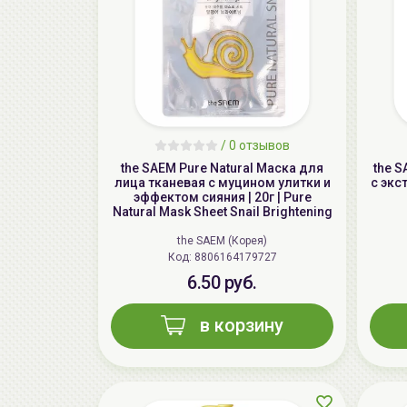
/
0 отзывов
the SAEM Pure Natural Маска для
the 
лица тканевая с муцином улитки и
с экс
эффектом сияния | 20г | Pure
Natural Mask Sheet Snail Brightening
the SAEM (Корея)
Код: 8806164179727
6.50 руб.
в корзину