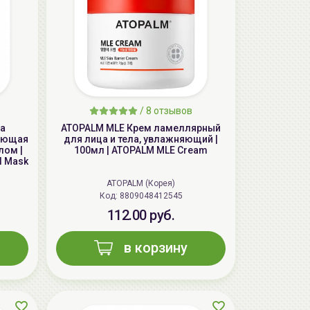
/
8 отзывов
AiliCode Восстанавливающий крем-
ка
ATOPALM MLE Крем ламеллярный
пилинг для лица, 50мл
вающая
для лица и тела, увлажняющий |
24.90 руб.
49.95 руб.
-50%
лом |
100мл | ATOPALM MLE Cream
el Mask
ATOPALM (Корея)
Код: 8809048412545
112.00 руб.
в корзину