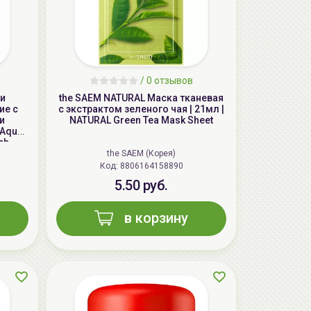
/
0 отзывов
чи
the SAEM NATURAL Маска тканевая
ие с
с экстрактом зеленого чая | 21мл |
и
NATURAL Green Tea Mask Sheet
 Aqua
ch
AiliCode Бальзам для волос
the SAEM (Корея)
увлажняющий, 250мл
Код: 8806164158890
5.50 руб.
19.99 руб.
27.38 руб.
-26%
в корзину
aкция