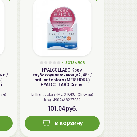
/
0 отзывов
HYALCOLLABO Крем
мл /
глубокоувлажняющий, 48г /
U)
brilliant colors (MEISHOKU)
n
HYALCOLLABO Cream
ния)
brilliant colors (MEISHOKU) (Япония)
Код: 4902468227080
101.04 руб.
в корзину