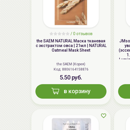
/
0 отзывов
the SAEM NATURAL Маска тканевая
JMsol
с экстрактом овса | 21мл | NATURAL
ув
Oatmeal Mask Sheet
(эссе
1
Lumin
the SAEM (Корея)
Код: 8806164158876
5.50 руб.
в корзину