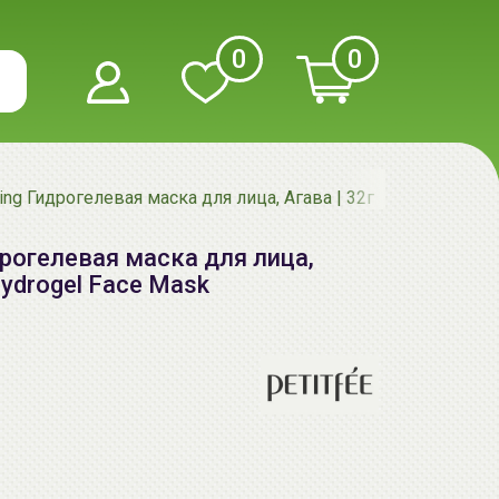
0
0
ng Гидрогелевая маска для лица, Агава | 32г | Agave Coolin
дрогелевая маска для лица,
 Hydrogel Face Mask