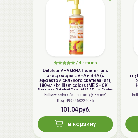
/
4 отзыва
Detclear AHA&BHA Пилинг-гель
очищающий с AHA и BHA (с
глу
эффектом сильного скатывания),
b
180мл / brilliant colors (MEISHOKU)
H
Detclear Bright&Peel AHA&BHA Fruits
Peeling Jelly
brilliant colors (MEISHOKU) (Япония)
bri
Код: 4902468226045
101.04 руб.
в корзину