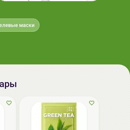
aкция
елевые маски
ГЕЛЬТЕК cleansing Маска энзимная
вары
пектиновая, 200г, GELTEK
59.00 руб.
124.98 руб.
-52%
aкция