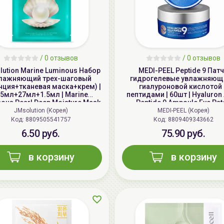
/
0 отзывов
/
0 отзывов
ution Marine Luminous Набор
MEDI-PEEL Peptide 9 Пат
лажняющий трех-шаговый
гидрогелевые увлажняющ
нция+тканевая маска+крем) |
гиалуроновой кислотой 
.5мл+27мл+1.5мл | Marine
пептидами | 60шт | Hyaluron
ous Pearl Deep Moisture Mask
Peptide 9 Ampoule Eye Pat
JMsolution (Корея)
MEDI-PEEL (Корея)
Код: 8809505541757
Код: 8809409343662
6.50 руб.
75.90 руб.
в корзину
в корзину