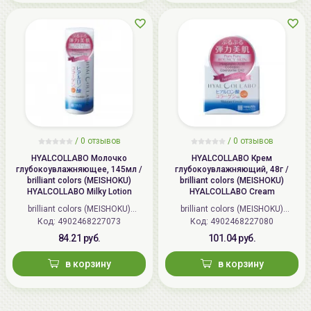
/
0 отзывов
/
0 отзывов
HYALCOLLABO Молочко
HYALCOLLABO Крем
глубокоувлажняющее, 145мл /
глубокоувлажняющий, 48г /
brilliant colors (MEISHOKU)
brilliant colors (MEISHOKU)
HYALCOLLABO Milky Lotion
HYALCOLLABO Cream
brilliant colors (MEISHOKU)
brilliant colors (MEISHOKU)
Код: 4902468227073
(Япония)
Код: 4902468227080
(Япония)
84.21 руб.
101.04 руб.
в корзину
в корзину