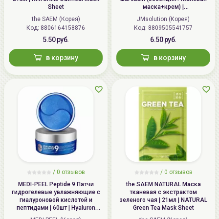
Sheet
маска+крем) |
1.5мл+27мл+1.5мл | Marine
the SAEM (Корея)
JMsolution (Корея)
Luminous Pearl Deep Moisture
Код: 8806164158876
Код: 8809505541757
Mask
5.50 руб.
6.50 руб.
в корзину
в корзину
/
0 отзывов
/
0 отзывов
MEDI-PEEL Peptide 9 Патчи
the SAEM NATURAL Маска
гидрогелевые увлажняющие с
тканевая с экстрактом
гиалуроновой кислотой и
зеленого чая | 21мл | NATURAL
пептидами | 60шт | Hyaluron
Green Tea Mask Sheet
Aqua Peptide 9 Ampoule Eye