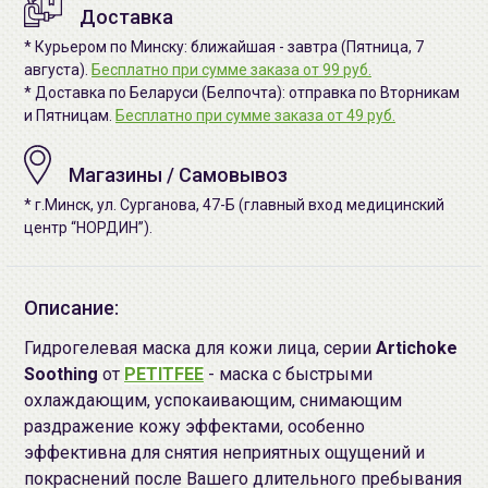
Доставка
* Курьером по Минску: ближайшая - завтра (Пятница, 7
августа).
Бесплатно при сумме заказа от 99 руб.
* Доставка по Беларуси (Белпочта): отправка по Вторникам
и Пятницам.
Бесплатно при сумме заказа от 49 руб.
Магазины / Самовывоз
* г.Минск, ул. Сурганова, 47-Б (главный вход медицинский
центр “НОРДИН”).
Описание:
Гидрогелевая маска для кожи лица, серии
Artichoke
Soothing
от
PETITFEE
- маска с быстрыми
охлаждающим, успокаивающим, снимающим
раздражение кожу эффектами, особенно
эффективна для снятия неприятных ощущений и
покраснений после Вашего длительного пребывания