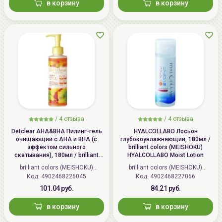
в корзину
в корзину
/
4 отзыва
/
4 отзыва
Detclear AHA&BHA Пилинг-гель
HYALCOLLABO Лосьон
очищающий с AHA и BHA (с
глубокоувлажняющий, 180мл /
эффектом сильного
brilliant colors (MEISHOKU)
скатывания), 180мл / brilliant
HYALCOLLABO Moist Lotion
colors (MEISHOKU) Detclear
brilliant colors (MEISHOKU)
brilliant colors (MEISHOKU)
Bright&Peel AHA&BHA Fruits
Код: 4902468226045
(Япония)
Код: 4902468227066
(Япония)
Peeling Jelly
101.04 руб.
84.21 руб.
в корзину
в корзину