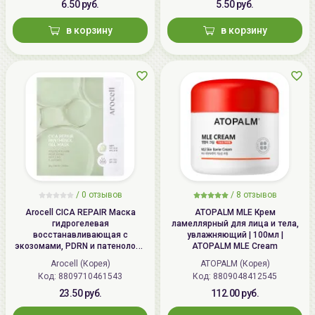
6.50 руб.
5.50 руб.
в корзину
в корзину
/
0 отзывов
/
8 отзывов
Arocell CICA REPAIR Маска
ATOPALM MLE Крем
гидрогелевая
ламеллярный для лица и тела,
восстанавливающая с
увлажняющий | 100мл |
экозомами, PDRN и патенолом |
ATOPALM MLE Cream
25г | CICA REPAIR Panthenol Gel
Arocell (Корея)
ATOPALM (Корея)
Mask
Код: 8809710461543
Код: 8809048412545
23.50 руб.
112.00 руб.