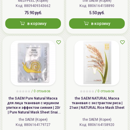
MEDI-PEEL (Корея)
the SAEM (Корея)
Patch
Код: 8809409343662
Код: 8806164158890
75.90 руб.
5.50 руб.
в корзину
в корзину
/
0 отзывов
/
0 отзывов
the SAEM Pure Natural Маска
the SAEM NATURAL Маска
для лица тканевая с муцином
тканевая с экстрактом риса |
улитки и эффектом сияния | 20г
21мл | NATURAL Rice Mask Sheet
| Pure Natural Mask Sheet Snail
Brightening
the SAEM (Корея)
the SAEM (Корея)
Код: 8806164179727
Код: 8806164158920