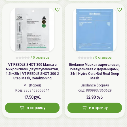
/
0 отзывов
/
0 отзывов
VT REEDLE SHOT 300 Маска с
Biodance Маска гидрогелевая,
микроиглами двухступенчатая,
гиалуроновая с церамидами,
1.5г+25г | VT REEDLE SHOT 300 2
34г | Hydro Cera-Nol Real Deep
Step Mask, Conditioning
Mask
VT (Корея)
Biodance (Корея)
Код: 8803463006044
Код: 8809937360629
17.50 руб.
32.90 руб.
в корзину
в корзину