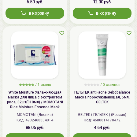
6.50 руб.
12.00 руб.
в корзину
в корзину
/
1 отзыв
/
0 отзывов
White Moisture Увлажняющая
ГЕЛЬТЕК anti-acne Sebobalance
маска для лица с экстрактом
Маска поросуживающая, 5мл,
риса, 32шт(310мл) / MOMOTANI
GELTEK
Rice Moisture Essence Mask
MOMOTANI (Япония)
GELTEK ( ГЕЛЬТЕК ) (Россия)
Код: 4902468804014
Код: 4680614170472
88.05 руб.
4.64 руб.