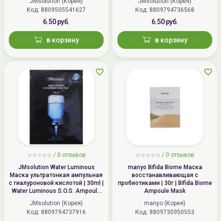
JMsolution (Корея)
JMsolution (Корея)
Код: 8809505541627
Код: 8809794736568
6.50 руб.
6.50 руб.
в корзину
в корзину
/
0 отзывов
/
0 отзывов
JMsolution Water Luminous
manyo Bifida Biome Маска
Маска ультратонкая ампульная
восстанавливающая с
с гиалуроновой кислотой | 30ml |
пробиотиками | 30г | Bifida Biome
Water Luminous S.O.S. Ampoule
Ampoule Mask
Hyaluronic Mask Plus
JMsolution (Корея)
manyo (Корея)
Код: 8809794737916
Код: 8809730950553