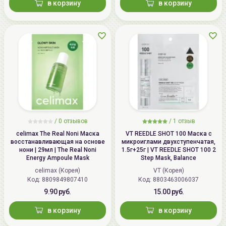
в корзину
в корзину
/
0 отзывов
/
1 отзыв
celimax The Real Noni Маска
VT REEDLE SHOT 100 Маска с
восстанавливающая на основе
микроиглами двухступенчатая,
нони | 29мл | The Real Noni
1.5г+25г | VT REEDLE SHOT 100 2
Energy Ampoule Mask
Step Mask, Balance
celimax (Корея)
VT (Корея)
Код: 8809849807410
Код: 8803463006037
9.90 руб.
15.00 руб.
в корзину
в корзину