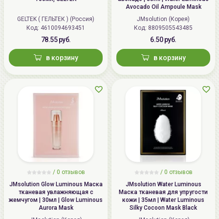
Avocado Oil Ampoule Mask
и плотно приложите к лицу. Подождите 15-20 минут
GELTEK ( ГЕЛЬТЕК ) (Россия)
JMsolution (Корея)
и снимите. Дайте впитаться эссенции.
Код: 4610094693451
Код: 8809505543485
78.55 руб.
6.50 руб.
в корзину
в корзину
/
0 отзывов
/
0 отзывов
JMsolution Glow Luminous Маска
JMsolution Water Luminous
тканевая увлажняющая с
Маска тканевая для упругости
жемчугом | 30мл | Glow Luminous
кожи | 35мл | Water Luminous
Aurora Mask
Silky Cocoon Mask Black