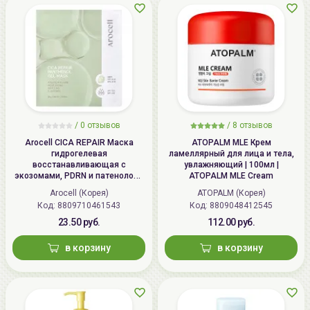
/
0 отзывов
/
8 отзывов
Arocell CICA REPAIR Маска
ATOPALM MLE Крем
гидрогелевая
ламеллярный для лица и тела,
восстанавливающая с
увлажняющий | 100мл |
экозомами, PDRN и патенолом |
ATOPALM MLE Cream
25г | CICA REPAIR Panthenol Gel
Arocell (Корея)
ATOPALM (Корея)
Mask
Код: 8809710461543
Код: 8809048412545
23.50 руб.
112.00 руб.
в корзину
в корзину