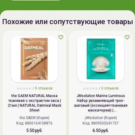
220020 Минск, ул.Радужная 4/1-
136. www.allcosmetics.by, E-mail:
info@allcosmetics.by,
Похожие или сопутствующие товары
тел.:+375296131336
/
0 отзывов
/
0 отзывов
the SAEM NATURAL Маска
JMsolution Marine Luminous
тканевая с экстрактом овса |
Набор увлажняющий трех-
21мл | NATURAL Oatmeal Mask
шаговый (эссенция+тканевая
Sheet
маска+крем) |
1.5мл+27мл+1.5мл | Marine
the SAEM (Корея)
JMsolution (Корея)
Luminous Pearl Deep Moisture
Код: 8806164158876
Код: 8809505541757
Mask
5.50 руб.
6.50 руб.