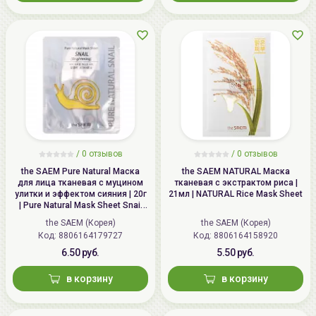
/
0 отзывов
/
0 отзывов
the SAEM Pure Natural Маска
the SAEM NATURAL Маска
для лица тканевая с муцином
тканевая с экстрактом риса |
улитки и эффектом сияния | 20г
21мл | NATURAL Rice Mask Sheet
| Pure Natural Mask Sheet Snail
Brightening
the SAEM (Корея)
the SAEM (Корея)
Код: 8806164179727
Код: 8806164158920
6.50 руб.
5.50 руб.
в корзину
в корзину