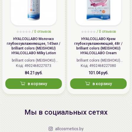
/
0 отзывов
/
0 отзывов
HYALCOLLABO Молочко
HYALCOLLABO Крем
глубокоувлажняющее, 145мл /
глубокоувлажняющий, 48г /
brilliant colors (MEISHOKU)
brilliant colors (MEISHOKU)
HYALCOLLABO Milky Lotion
HYALCOLLABO Cream
brilliant colors (MEISHOKU)
brilliant colors (MEISHOKU)
Код: 4902468227073
(Япония)
Код: 4902468227080
(Япония)
84.21 руб.
101.04 руб.
в корзину
в корзину
Мы в социальных сетях
allcosmetics.by