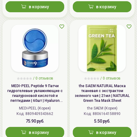
в корзину
в корзину
/
0 отзывов
/
0 отзывов
MEDI-PEEL Peptide 9 Патчи
the SAEM NATURAL Маска
гидрогелевые увлажняющие с
тканевая с экстрактом
гиалуроновой кислотой и
зеленого чая | 21мл | NATURAL
пептидами | 60шт | Hyaluron
Green Tea Mask Sheet
Aqua Peptide 9 Ampoule Eye
MEDI-PEEL (Корея)
the SAEM (Корея)
Patch
Код: 8809409343662
Код: 8806164158890
75.90 руб.
5.50 руб.
в корзину
в корзину