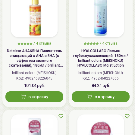
/
4 отзыва
/
4 отзыва
Detclear AHA&BHA Пилинг-гель
HYALCOLLABO Лосьон
очищающий с AHA и BHA (с
глубокоувлажняющий, 180мл /
эффектом сильного
brilliant colors (MEISHOKU)
скатывания), 180мл / brilliant
HYALCOLLABO Moist Lotion
colors (MEISHOKU) Detclear
brilliant colors (MEISHOKU)
brilliant colors (MEISHOKU)
Bright&Peel AHA&BHA Fruits
Код: 4902468226045
(Япония)
Код: 4902468227066
(Япония)
Peeling Jelly
101.04 руб.
84.21 руб.
в корзину
в корзину