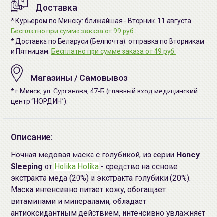
Доставка
* Курьером по Минску: ближайшая - Вторник, 11 августа.
Бесплатно при сумме заказа от 99 руб.
* Доставка по Беларуси (Белпочта): отправка по Вторникам
и Пятницам.
Бесплатно при сумме заказа от 49 руб.
Магазины / Самовывоз
* г.Минск, ул. Сурганова, 47-Б (главный вход медицинский
центр “НОРДИН”).
Описание:
Ночная медовая маска с голубикой, из серии
Honey
Sleeping
от
Holika Holika
- средство на основе
экстракта меда (20%) и экстракта голубики (20%).
Маска интенсивно питает кожу, обогащает
витаминами и минералами, обладает
антиоксидантным действием, интенсивно увлажняет