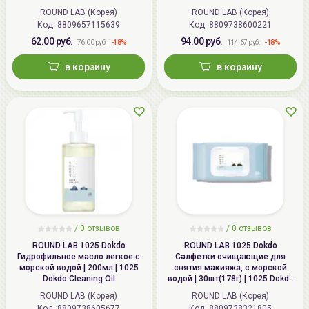
Juice Moisturizing Cream
ROUND LAB (Корея)
ROUND LAB (Корея)
Код: 8809657115639
Код: 8809738600221
62.00 руб.
94.00 руб.
-18%
-18%
76.00 руб.
114.67 руб.
в корзину
в корзину
/
0 отзывов
/
0 отзывов
ROUND LAB 1025 Dokdo
ROUND LAB 1025 Dokdo
Гидрофильное масло легкое с
Салфетки очищающие для
морской водой | 200мл | 1025
снятия макияжа, с морской
Dokdo Cleaning Oil
водой | 30шт(178г) | 1025 Dokdo
Cleansing Tissue
ROUND LAB (Корея)
ROUND LAB (Корея)
Код: 8809738605677
Код: 8809738321805