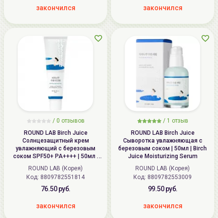
закончился
закончился
/
0 отзывов
/
1 отзыв
ROUND LAB Birch Juice
ROUND LAB Birch Juice
Солнцезащитный крем
Сыворотка увлажняющая с
увлажняющий с березовым
березовым соком | 50мл | Birch
соком SPF50+ PA++++ | 50мл |
Juice Moisturizing Serum
Birch Juice Moisturizing
ROUND LAB (Корея)
ROUND LAB (Корея)
Sunscreen SPF50+ PA++++
Код: 8809782551814
Код: 8809782553009
76.50 руб.
99.50 руб.
закончился
закончился