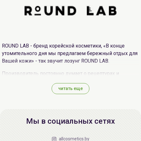
ROUND LAB - бренд корейской косметики, «В конце
утомительного дня мы предлагаем бережный отдых для
Вашей кожи» - так звучит лозунг ROUND LAB.
Производитель постоянно думает о рецептурах и
ингредиентах, которые могут полностью обеспечить
эффективность создаваемых косметических товаров
читать еще
для Вашей кожи. Выбирая натуральное чистое сырье и
эффективные профессиональные решения в
косметологии, а также фокусируясь на экологичности
упаковки - ROUND LAB делает мир, в котором мы живем,
Мы в социальных сетях
красивее и безопаснее, позволяя и своим покупателям
сделать достойный шаг в этом направлении.
allcosmetics.by