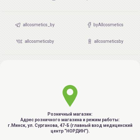
Купить корейскую косметику ROUND LAB в Минске или
узнать цены Вы всегда сможете как в нашем интернет-
магазине, так и в наших розничных магазинах, здесь-же
allcosmetics_by
byAllcosmetics
Вы можете получить полноценную профессиональную
консультацию.
allcosmeticsby
allcosmeticsby
Розничный магазин:
Адрес розничного магазина и режим работы:
г.Минск, ул. Сурганова, 47-Б (главный вход медицинский
центр “НОРДИН”).