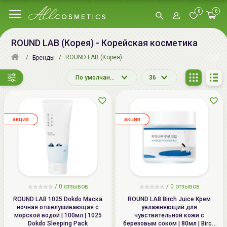
0
0
ROUND LAB (Корея) - Корейская косметика
ROUND LAB (Корея)
Бренды
По умолчанию
36
aкция
aкция
/
0 отзывов
/
0 отзывов
ROUND LAB 1025 Dokdo Маска
ROUND LAB Birch Juice Крем
ночная отшелушивающая с
увлажняющий для
морской водой | 100мл | 1025
чувствительной кожи с
Dokdo Sleeping Pack
березовым соком | 80мл | Birch