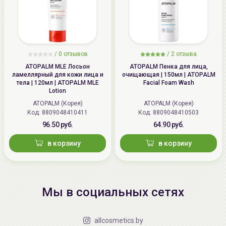
/
0 отзывов
/
2 отзыва
ATOPALM MLE Лосьон
ATOPALM Пенка для лица,
ламеллярный для кожи лица и
очищающая | 150мл | ATOPALM
тела | 120мл | ATOPALM MLE
Facial Foam Wash
Lotion
ATOPALM (Корея)
ATOPALM (Корея)
Код: 8809048410411
Код: 8809048410503
96.50 руб.
64.90 руб.
в корзину
в корзину
Мы в социальных сетях
allcosmetics.by