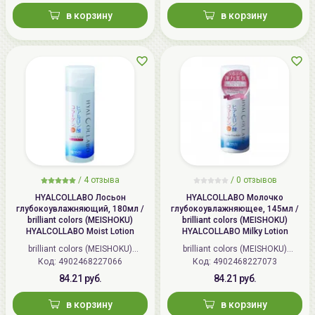
в корзину
в корзину
/
4 отзыва
/
0 отзывов
HYALCOLLABO Лосьон
HYALCOLLABO Молочко
глубокоувлажняющий, 180мл /
глубокоувлажняющее, 145мл /
brilliant colors (MEISHOKU)
brilliant colors (MEISHOKU)
HYALCOLLABO Moist Lotion
HYALCOLLABO Milky Lotion
brilliant colors (MEISHOKU)
brilliant colors (MEISHOKU)
Код: 4902468227066
(Япония)
Код: 4902468227073
(Япония)
84.21 руб.
84.21 руб.
в корзину
в корзину