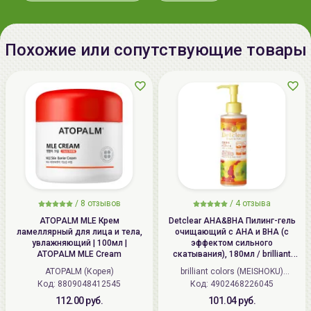
ул.Мележа, д.5, корп.1, пом.233.
+375296092910
group@allcosmetics.by
Похожие или сопутствующие товары
/
8 отзывов
/
4 отзыва
ATOPALM MLE Крем
Detclear AHA&BHA Пилинг-гель
ламеллярный для лица и тела,
очищающий с AHA и BHA (с
увлажняющий | 100мл |
эффектом сильного
ATOPALM MLE Cream
скатывания), 180мл / brilliant
colors (MEISHOKU) Detclear
ATOPALM (Корея)
brilliant colors (MEISHOKU)
Bright&Peel AHA&BHA Fruits
Код: 8809048412545
Код: 4902468226045
(Япония)
Peeling Jelly
112.00 руб.
101.04 руб.