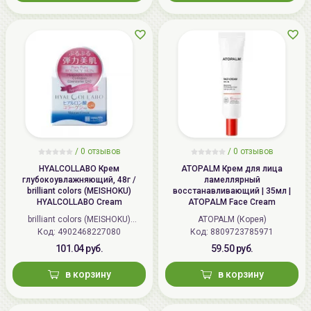
/
0 отзывов
/
0 отзывов
HYALCOLLABO Крем
ATOPALM Крем для лица
глубокоувлажняющий, 48г /
ламеллярный
brilliant colors (MEISHOKU)
восстанавливающий | 35мл |
HYALCOLLABO Cream
ATOPALM Face Cream
brilliant colors (MEISHOKU)
ATOPALM (Корея)
Код: 4902468227080
(Япония)
Код: 8809723785971
101.04 руб.
59.50 руб.
в корзину
в корзину