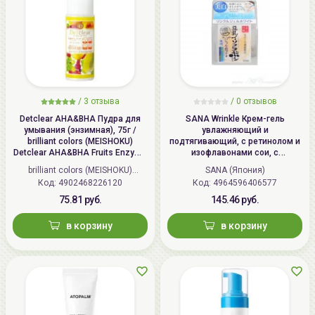
/
3 отзыва
/
0 отзывов
Detclear AHA&BHA Пудра для
SANA Wrinkle Крем-гель
умывания (энзимная), 75г /
увлажняющий и
brilliant colors (MEISHOKU)
подтягивающий, с ретинолом и
Detclear AHA&BHA Fruits Enzyme
изофлавонами сои, с
Powder Wash
осветляющим эффектом | 100г |
brilliant colors (MEISHOKU)
SANA (Япония)
Wrinkle Gel Cream (Whitening)
Код: 4902468226120
(Япония)
Код: 4964596406577
75.81 руб.
145.46 руб.
в корзину
в корзину