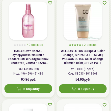
/
0 отзывов
/
2 отзыва
HADANOMY Лосьон
WELCOS LOTUS СС крем, Color
суперувлажняющий с
Change, SPF25 PA++ | 50мл |
коллагеном и гиалуроновой
WELCOS LOTUS Color Change
кислотой, 250мл / SANA
Blemish Balm, SPF25 PA++
HADANOMY Collagen mist
SANA (Япония)
WELCOS (Корея)
Код: 4964596451416
Код: 8803348011668
90.86 руб.
54.90 руб.
в корзину
в корзину