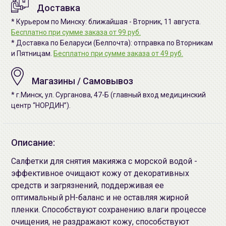
Доставка
* Курьером по Минску: ближайшая - Вторник, 11 августа.
Бесплатно при сумме заказа от 99 руб.
* Доставка по Беларуси (Белпочта): отправка по Вторникам
и Пятницам.
Бесплатно при сумме заказа от 49 руб.
Магазины / Самовывоз
* г.Минск, ул. Сурганова, 47-Б (главный вход медицинский
центр “НОРДИН”).
Описание:
Салфетки для снятия макияжа с морской водой -
эффективное очищают кожу от декоративных
средств и загрязнений, поддерживая ее
оптимальный pH-баланс и не оставляя жирной
пленки. Способствуют сохранению влаги процессе
очищения, не раздражают кожу, способствуют