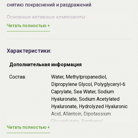
снятию покраснений и раздражений.
Основные активные компоненты:
Читать полностью +
Морская вода - улучшает микроциркуляцию,
повышает иммунитет клеток, оказывает
антивозрастное действие.
Характеристики:
Гиалуроновая кислота - глубоко увлажняет кожу,
сохраняя влагу внутри, препятствует
Дополнительная информация
обезвоживанию и сухости, а также способствует
сохранению гладкости и упругости кожи.
Состав:
Water, Methylpropanediol,
Пантенол - оказывает успокаивающее и
Dipropylene Glycol, Polyglyceryl-6
регенерирующее действие, снимает
Caprylate, Sea Water, Sodium
покраснения и раздражения, снижает
Hyaluronate, Sodium Acetylated
чувствительность кожи.
Hyaluronate, Hydrolyzed Hyaluronic
Аллантоин - оказывает разглаживающее
Acid, Allantoin, Dipotassium
действие, улучшает и выравнивает текстуру
Glycyrrhizate, Panthenol,
кожи.
Читать полностью +
Maltodextrin, Sodium Metabisulfite,
Protease, Polyglyceryl-4 Caprate,
Подходит для всех
типов кожи
.