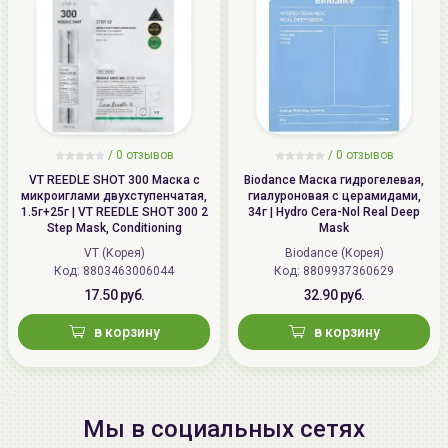
/
0 отзывов
/
0 отзывов
VT REEDLE SHOT 300 Маска с
Biodance Маска гидрогелевая,
микроиглами двухступенчатая,
гиалуроновая с церамидами,
1.5г+25г | VT REEDLE SHOT 300 2
34г | Hydro Cera-Nol Real Deep
Step Mask, Conditioning
Mask
VT (Корея)
Biodance (Корея)
Код: 8803463006044
Код: 8809937360629
17.50 руб.
32.90 руб.
в корзину
в корзину
Мы в социальных сетях