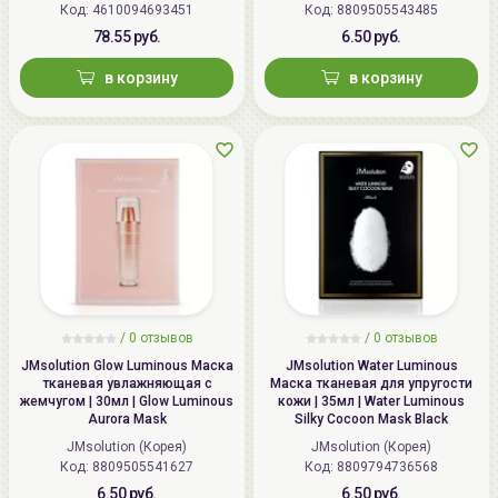
Код: 4610094693451
Код: 8809505543485
78.55 руб.
6.50 руб.
в корзину
в корзину
/
0 отзывов
/
0 отзывов
JMsolution Glow Luminous Маска
JMsolution Water Luminous
тканевая увлажняющая с
Маска тканевая для упругости
жемчугом | 30мл | Glow Luminous
кожи | 35мл | Water Luminous
Aurora Mask
Silky Cocoon Mask Black
JMsolution (Корея)
JMsolution (Корея)
Код: 8809505541627
Код: 8809794736568
6.50 руб.
6.50 руб.