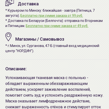
Доставка
* Курьером по Минску: ближайшая - завтра (Пятница, 7
августа).
Бесплатно при сумме заказа от 99 руб.
* Доставка по Беларуси (Белпочта): отправка по Вторникам
и Пятницам.
Бесплатно при сумме заказа от 49 руб.
Магазины / Самовывоз
* г.Минск, ул. Сурганова, 47-Б (главный вход медицинский
центр “НОРДИН”).
Описание:
Успокаивающая тканевая маска с полынью -
обладает выраженным обеззараживающим
действием, ускоряет заживление воспалений,
помогает снять зуд и успокоить раздражённую кожу.
Маска оказывает лимфодренажное действие,
снижает выраженность отёков и стимулирует отток