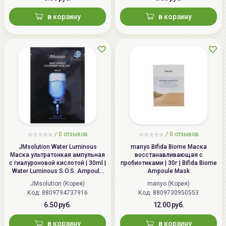
в корзину
в корзину
/
0 отзывов
/
0 отзывов
JMsolution Water Luminous
manyo Bifida Biome Маска
Маска ультратонкая ампульная
восстанавливающая с
с гиалуроновой кислотой | 30ml |
пробиотиками | 30г | Bifida Biome
Water Luminous S.O.S. Ampoule
Ampoule Mask
Hyaluronic Mask Plus
JMsolution (Корея)
manyo (Корея)
Код: 8809794737916
Код: 8809730950553
6.50 руб.
12.00 руб.
в корзину
в корзину