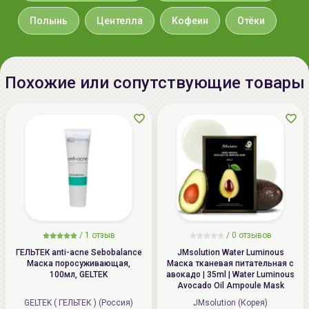
и плотно приложите к лицу. Подождите 15-20 минут
Полынь
Центелла
Кофеин
Отёки
и снимите. Дайте впитаться эссенции.
Похожие или сопутствующие товары
/
1 отзыв
/
0 отзывов
ГЕЛЬТЕК anti-acne Sebobalance
JMsolution Water Luminous
Маска поросуживающая,
Маска тканевая питательная с
100мл, GELTEK
авокадо | 35ml | Water Luminous
Avocado Oil Ampoule Mask
GELTEK ( ГЕЛЬТЕК ) (Россия)
JMsolution (Корея)