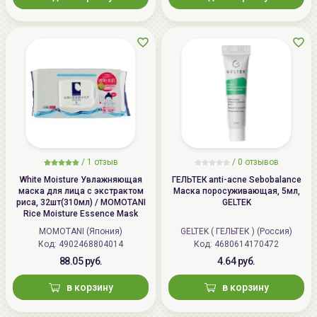
/
1 отзыв
/
0 отзывов
White Moisture Увлажняющая
ГЕЛЬТЕК anti-acne Sebobalance
маска для лица с экстрактом
Маска поросуживающая, 5мл,
риса, 32шт(310мл) / MOMOTANI
GELTEK
Rice Moisture Essence Mask
MOMOTANI (Япония)
GELTEK ( ГЕЛЬТЕК ) (Россия)
Код: 4902468804014
Код: 4680614170472
88.05 руб.
4.64 руб.
в корзину
в корзину