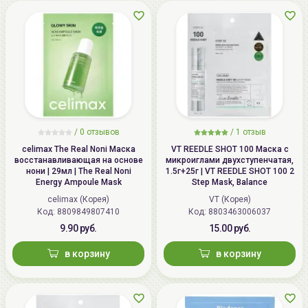
/
0 отзывов
/
1 отзыв
celimax The Real Noni Маска
VT REEDLE SHOT 100 Маска с
восстанавливающая на основе
микроиглами двухступенчатая,
нони | 29мл | The Real Noni
1.5г+25г | VT REEDLE SHOT 100 2
Energy Ampoule Mask
Step Mask, Balance
celimax (Корея)
VT (Корея)
Код: 8809849807410
Код: 8803463006037
9.90 руб.
15.00 руб.
в корзину
в корзину