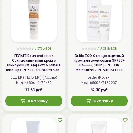
/
0 отзывов
/
0 отзывов
ГЕЛЬТЕК sun protection
Dr.Bio ECO Солнцезащитный
Солнцезащитный крем с
крем для всей семьи SPF50+
тонирующим эффектом Mineral
PA++++, 100г | ECO Sun
Tone-Up SPF 50+, тон Warm Sand,
Moisturizer SPF 50+ PA++++
5мл, GELTEK
GELTEK ( ГЕЛЬТЕК ) (Россия)
Dr.Bio (Корея)
Код: 4680614172469
Код: 8800247160237
11.63 руб.
82.90 руб.
в корзину
в корзину