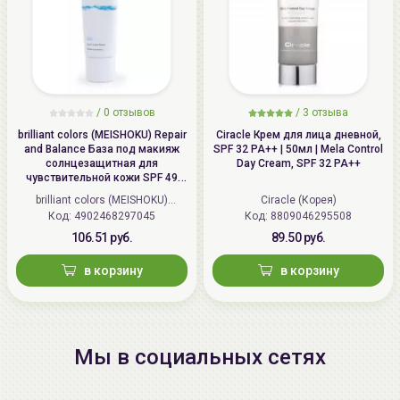
/
0 отзывов
/
3 отзыва
brilliant colors (MEISHOKU) Repair
Ciracle Крем для лица дневной,
and Balance База под макияж
SPF 32 PA++ | 50мл | Mela Control
солнцезащитная для
Day Cream, SPF 32 PA++
чувствительной кожи SPF 49
PA+++, Восстановление и
brilliant colors (MEISHOKU)
Ciracle (Корея)
баланс | 40г | Repair and Balance
Код: 4902468297045
(Япония)
Код: 8809046295508
Skin Care UV Base SPF 49 PA+++
106.51 руб.
89.50 руб.
в корзину
в корзину
Мы в социальных сетях