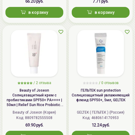
(например, на пляже) обновляйте защитный слой
66.20 руб.
7.71 руб.
каждые 2 часа.
в корзину
в корзину
/
2 отзыва
/
0 отзывов
Beauty of Joseon
ГЕЛЬТЕК sun protection
Солнцезащитный крем с
Солнцезащитный увлажняющий
пробиотиками SPF50+ PA++++ |
флюид SPF50+, 5мл, GELTEK
50мл | Relief Sun Rice Probiotics
SPF 50+ PA++++
Beauty of Joseon (Корея)
GELTEK ( ГЕЛЬТЕК ) (Россия)
Код: 8809782555508
Код: 4680614170953
69.90 руб.
12.24 руб.