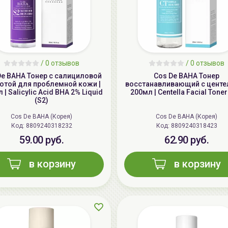
/
0 отзывов
/
0 отзывов
De BAHA Тонер с салициловой
Cos De BAHA Тонер
отой для проблемной кожи |
восстанавливающий с центе
 | Salicylic Acid BHA 2% Liquid
200мл | Centella Facial Toner
(S2)
Cos De BAHA (Корея)
Cos De BAHA (Корея)
Код: 8809240318232
Код: 8809240318423
59.00 руб.
62.90 руб.
в корзину
в корзину