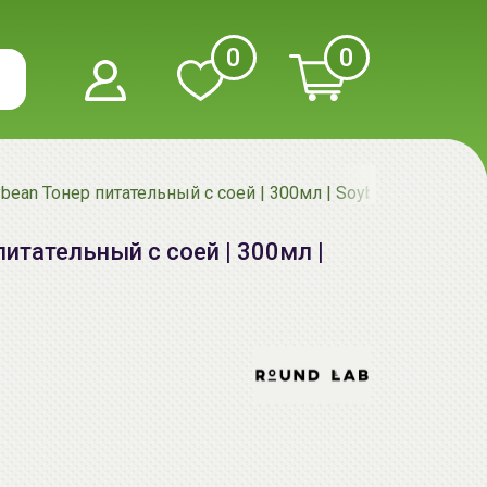
0
0
ean Тонер питательный с соей | 300мл | Soybean Nourishing
итательный с соей | 300мл |