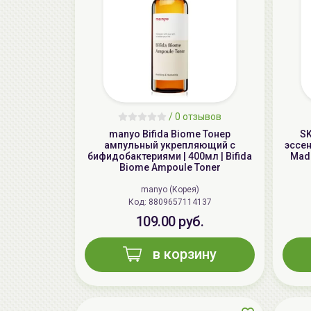
/
0 отзывов
manyo Bifida Biome Тонер
SK
aмпульный укрепляющий с
эссен
бифидобактериями | 400мл | Bifida
Mada
Biome Ampoule Toner
manyo (Корея)
Код: 8809657114137
109.00 руб.
в корзину