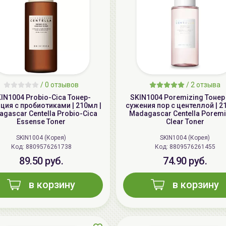
/
0 отзывов
/
2 отзыва
IN1004 Probio-Cica Тонер-
SKIN1004 Poremizing Тонер
ция с пробиотиками | 210мл |
сужения пор с центеллой | 2
gascar Centella Probio-Cica
Madagascar Centella Poremi
Essense Toner
Clear Toner
SKIN1004 (Корея)
SKIN1004 (Корея)
Код: 8809576261738
Код: 8809576261455
89.50 руб.
74.90 руб.
в корзину
в корзину