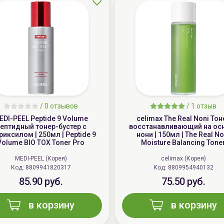
/
0 отзывов
/
1 отзыв
EDI-PEEL Peptide 9 Volume
celimax The Real Noni Тон
ептидный тонер-бустер с
восстанавливающий на ос
иксилом | 250мл | Peptide 9
нони | 150мл | The Real No
Volume BIO TOX Toner Pro
Moisture Balancing Tone
MEDI-PEEL (Корея)
celimax (Корея)
Код: 8809941820317
Код: 8809954940132
85.90 руб.
75.50 руб.
в корзину
в корзину