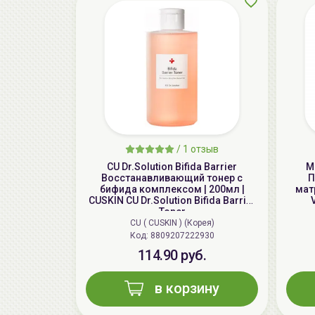
/
1 отзыв
CU Dr.Solution Bifida Barrier
M
Восстанавливающий тонер с
П
бифида комплексом | 200мл |
матр
CUSKIN CU Dr.Solution Bifida Barrier
Toner
CU ( CUSKIN ) (Корея)
Код: 8809207222930
114.90 руб.
в корзину