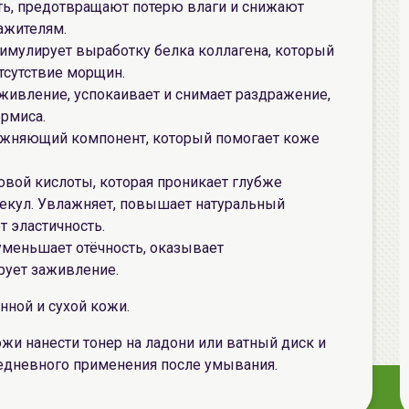
ть, предотвращают потерю влаги и снижают
ажителям.
стимулирует выработку белка коллагена, который
отсутствие морщин.
аживление, успокаивает и снимает раздражение,
рмиса.
лажняющий компонент, который помогает коже
новой кислоты, которая проникает глубже
екул. Увлажняет, повышает натуральный
 эластичность.
 уменьшает отёчность, оказывает
рует заживление.
нной и сухой кожи.
жи нанести тонер на ладони или ватный диск и
жедневного применения после умывания.