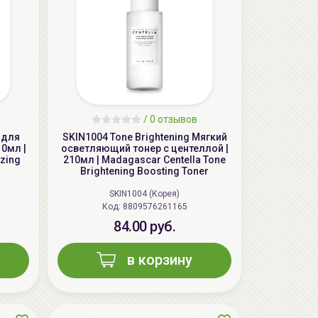
/
0 отзывов
AiliCode Восстанавливающий крем-
пилинг для лица, 50мл
 для
SKIN1004 Tone Brightening Мягкий
10мл |
осветляющий тонер с центеллой |
24.90 руб.
49.95 руб.
-50%
zing
210мл | Madagascar Centella Tone
Brightening Boosting Toner
SKIN1004 (Корея)
Код: 8809576261165
84.00 руб.
в корзину