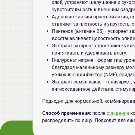
слой, устраняют шелушение и сухос
чувствительность к внешним раздр
Аденозин - антивозрастной актив, 
отвечает за плотность и упругость, 
Пантенол (витамин B5) - ускоряет з
восстанавливает целостность эпиде
Экстракт сахарного тростника - ув
притягивать и удерживать влагу.
Гиалуронат натрия - форма гиалуро
благодаря маленькому размеру мол
увлажняющий фактор (NMF), придаёт
Экстракт семян какао - тонизирует,
антиоксидантное действие, стимули
Подходит для нормальной, комбинирова
Способ применения:
после
очищения
ко
распределить по лицу. Подходит для е