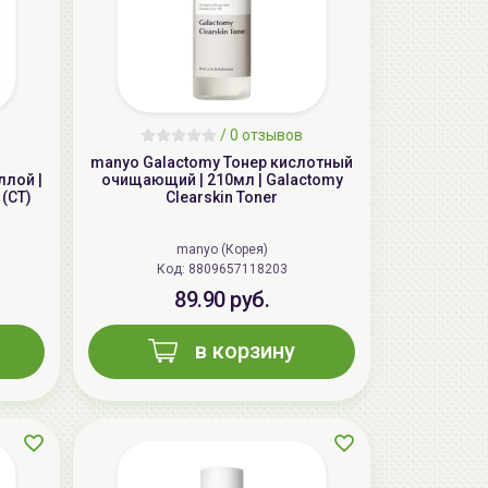
/
0 отзывов
manyo Galactomy Тонер кислотный
ллой |
очищающий | 210мл | Galactomy
 (CT)
Clearskin Toner
AiliCode Бальзам для волос
manyo (Корея)
увлажняющий, 250мл
Код: 8809657118203
19.99 руб.
27.38 руб.
-26%
89.90 руб.
в корзину
aкция