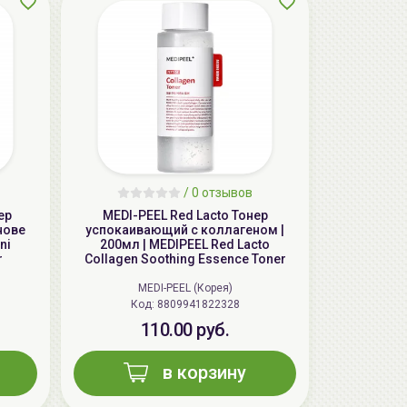
/
0 отзывов
ер
MEDI-PEEL Red Lacto Тонер
нове
успокаивающий с коллагеном |
ni
200мл | MEDIPEEL Red Lacto
r
Collagen Soothing Essence Toner
MEDI-PEEL (Корея)
Код: 8809941822328
110.00 руб.
в корзину