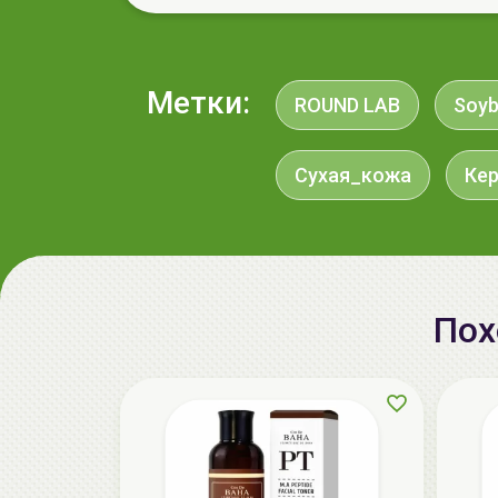
Метки:
ROUND LAB
Soy
Сухая_кожа
Ке
Пох