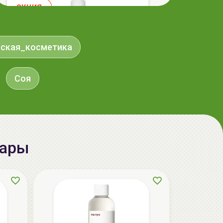
aкция
йская_косметика
Соя
ГЕЛЬТЕК cleansing Маска энзимная
вары
пектиновая, 200г, GELTEK
59.00 руб.
124.98 руб.
-52%
aкция