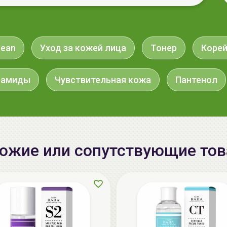
bean
Уход за кожей лица
Тонер
Коре
рамиды
Чувствительная кожа
Пантенол
ожие или сопутствующие то