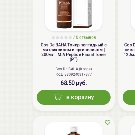
/
0 отзывов
Cos De BAHA Тонер пептидный с
Cos 
матриксилом и аргирелином |
кисл
200мл | M.A Peptide Facial Toner
120мл
(PT)
Cos De BAHA (Корея)
Код: 8809240317877
68.50 руб.
в корзину