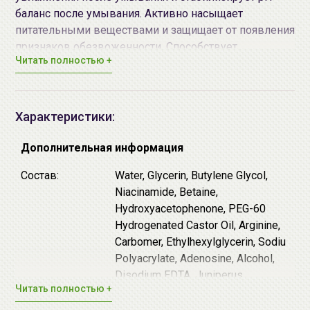
баланс после умывания. Активно насыщает
питательными веществами и защищает от появления
признаков обезвоженности. Способствует
Читать полностью +
уплотнению тканей, укрепляет тургор и
обеспечивает эластичность. Стимулирует синтез
собственных коллагеновых волокон, повышает
упругость и помогает разгладить кожные заломы.
Характеристики:
Продукт имеет в своём составе богатый
Дополнительная информация
комплекс пептидов
:
Состав:
Water, Glycerin, Butylene Glycol,
Matrixyl®3000 (Palmitoyl Tetrapeptide-7, Palmitoyl
Niacinamide, Betaine,
Tripeptide-1) - запатентованный комплекс,
Hydroxyacetophenone, PEG-60
который содержит сигнальные пептиды
Hydrogenated Castor Oil, Arginine,
матрикины. Стимулирует клеточную активность
Carbomer, Ethylhexylglycerin, Sodiu
и укрепляет внеклеточный матрикс, повышает
Polyacrylate, Adenosine, Alcohol,
синтез коллагена и гиалуроновой кислоты, тем
Disodium EDTA, Juniperus
самым подтягивает и разглаживает кожу,
Читать полностью +
Communis Fruit Extract, Eucalyptus
моделирует овал лица и восстанавливает
Globulus Leaf Extract, Malt Extract,