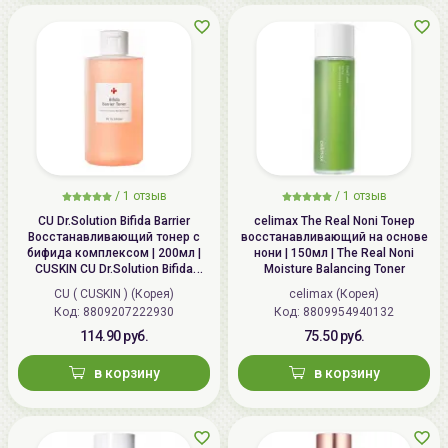
/
1 отзыв
/
1 отзыв
CU Dr.Solution Bifida Barrier
celimax The Real Noni Тонер
Восстанавливающий тонер с
восстанавливающий на основе
бифида комплексом | 200мл |
нони | 150мл | The Real Noni
CUSKIN CU Dr.Solution Bifida
Moisture Balancing Toner
Barrier Toner
CU ( CUSKIN ) (Корея)
celimax (Корея)
Код: 8809207222930
Код: 8809954940132
114.90 руб.
75.50 руб.
в корзину
в корзину