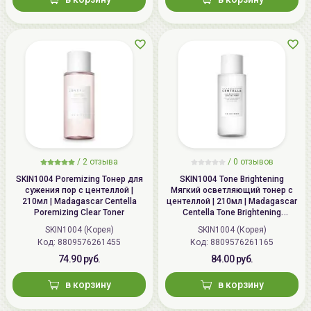
размножением бактерий. Отлично подходит для
кожи с куперозом, расширенными порами и
неровным тоном.
Подходит для нормальной, сухой и комбинированной
кожи.
Способ применения:
нанесите необходимое
количество тонера при помощи ладошек или ватного
диска на
чистую
кожу, продолжите уход.
Совет: пептид меди не рекомендуется сочетать в
/
2 отзыва
/
0 отзывов
рамках одного ухода с нестабильной формой
SKIN1004 Poremizing Тонер для
SKIN1004 Tone Brightening
сужения пор с центеллой |
Мягкий осветляющий тонер с
витамина С (Ascorbic acid),ретинолом, азелаиновая
210мл | Madagascar Centella
центеллой | 210мл | Madagascar
кислотой, феруловой кислотой, AHA и BHA кислотами.
Poremizing Clear Toner
Centella Tone Brightening
Boosting Toner
Хранить при комнатной температуре, вдали от
SKIN1004 (Корея)
SKIN1004 (Корея)
Код: 8809576261455
Код: 8809576261165
солнечных лучей.
74.90 руб.
84.00 руб.
в корзину
в корзину