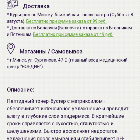
Доставка
* Курьером по Минску: ближайшая - послезавтра (Суббота, 8
августа).
Бесплатно при сумме заказа от 99 руб.
* Доставка по Беларуси (Белпочта): отправка по Вторникам
и Пятницам.
Бесплатно при сумме заказа от 49 руб.
Магазины / Самовывоз
* г.Минск, ул. Сурганова, 47-Б (главный вход медицинский
центр “НОРДИН”).
Описание:
Пептидный тонер-бустер с матриксилом -
обеспечивает интенсивное увлажнение и проводит
влагу в глубокие слои эпидермиса. В кратчайшие
сроки справляется с сухостью, стянутостью и
шелушениями. Быстро восполняет недостаток
увлажнения после умывания и стабилизирует pH-