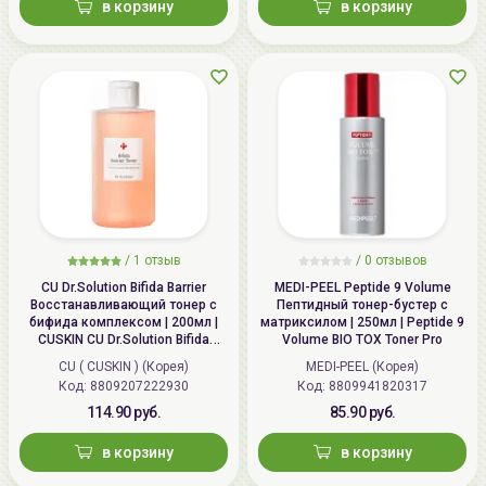
в корзину
в корзину
/
1 отзыв
/
0 отзывов
CU Dr.Solution Bifida Barrier
MEDI-PEEL Peptide 9 Volume
Восстанавливающий тонер с
Пептидный тонер-бустер с
бифида комплексом | 200мл |
матриксилом | 250мл | Peptide 9
CUSKIN CU Dr.Solution Bifida
Volume BIO TOX Toner Pro
Barrier Toner
CU ( CUSKIN ) (Корея)
MEDI-PEEL (Корея)
Код: 8809207222930
Код: 8809941820317
114.90 руб.
85.90 руб.
в корзину
в корзину