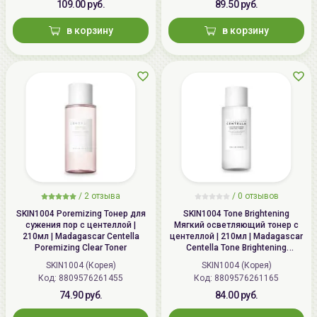
109.00 руб.
89.50 руб.
в корзину
в корзину
/
2 отзыва
/
0 отзывов
SKIN1004 Poremizing Тонер для
SKIN1004 Tone Brightening
сужения пор с центеллой |
Мягкий осветляющий тонер с
210мл | Madagascar Centella
центеллой | 210мл | Madagascar
Poremizing Clear Toner
Centella Tone Brightening
Boosting Toner
SKIN1004 (Корея)
SKIN1004 (Корея)
Код: 8809576261455
Код: 8809576261165
74.90 руб.
84.00 руб.