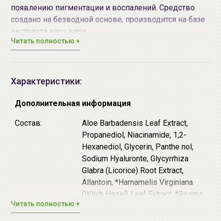
появлению пигментации и воспалений. Средство
создано на безводной основе, производится на базе
экстракта алоэ вера.
Читать полностью +
Ниацинамид
– мощный регулятор клеточного
метаболизма, ускоряет жизненно важные
процессы, что весьма полезно для увядающей
Характеристики:
кожи. Он увеличивает синтез коллагена,
керамидов и жирных кислот в поверхностном
Дополнительная информация
слое кожи, предотвращает потерю влаги,
Состав:
Aloe Barbadensis Leaf Extract,
улучшает внешний вид сухой или поврежденной
Propanediol, Niacinamide, 1,2-
кожи, также обладает выраженным
Hexanediol, Glycerin, Panthe nol,
осветляющим действием.
Sodium Hyaluronte, Glycyrrhiza
Пантенол (
витамин B5)
восстанавливает
Glabra (Licorice) Root Extract,
поврежденные ткани и увлажняет глубокие
Allantoin, *Hamamelis Virginiana
слои кожи, обладает мощным
(Witch Hazel) Leaf Extract, *Rosma
восстанавливающим и заживляющим
Читать полностью +
rinus Officinalis (Rosemary) Extract,
действием, а также уменьшает воспаления и
*Eucalyp tus Globulus Leaf Extract,
снимает покраснения.