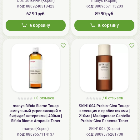
Cos De BAHA (Корея)
manyo (Корея)
Код: 8809240318423
Код: 8809657118203
62.90 руб.
89.90 руб.
в корзину
в корзину
/
0 отзывов
/
0 отзывов
manyo Bifida Biome Тонер
SKIN1004 Probio-Cica Тонер-
aмпульный укрепляющий с
эссенция с пробиотиками |
бифидобактериями | 400мл |
210мл | Madagascar Centella
Bifida Biome Ampoule Toner
Probio-Cica Essense Toner
manyo (Корея)
SKIN1004 (Корея)
Код: 8809657114137
Код: 8809576261738