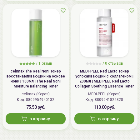
/
1 отзыв
/
0 отзывов
celimax The Real Noni Тонер
MEDI-PEEL Red Lacto Тонер
восстанавливающий на основе
успокаивающий с коллагеном |
нони | 150мл | The Real Noni
200мл | MEDIPEEL Red Lacto
Moisture Balancing Toner
Collagen Soothing Essence Toner
celimax (Корея)
MEDI-PEEL (Корея)
Код: 8809954940132
Код: 8809941822328
75.50 руб.
110.00 руб.
в корзину
в корзину