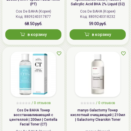
(PT)
Salicylic Acid BHA 2% Liquid (S2)
Cos De BAHA (Корея)
Cos De BAHA (Корея)
Код: 8809240317877
Код: 8809240318232
68.50 руб.
59.00 руб.
в корзину
в корзину
/
0 отзывов
/
0 отзывов
Cos De BAHA Тонер
manyo Galactomy Тонер
восстанавливающий с
кислотный очищающий | 210мл
центеллой | 200мл | Centella
| Galactomy Clearskin Toner
Facial Toner (CT)