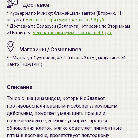
Доставка
* Курьером по Минску: ближайшая - завтра (Вторник, 11
августа).
Бесплатно при сумме заказа от 99 руб.
* Доставка по Беларуси (Белпочта): отправка по Вторникам
и Пятницам.
Бесплатно при сумме заказа от 49 руб.
Магазины / Самовывоз
* г.Минск, ул. Сурганова, 47-Б (главный вход медицинский
центр “НОРДИН”).
Описание:
Тонер с ниацинамидом, который обладает
противовоспалительным и себорегулирующим
действием, помогает уменьшить прыщи и
проявления акне, а также ускоряет процесс
обновления клеток, мягко осветляет пигментные
пятна и пост-акне, препятствует повторному