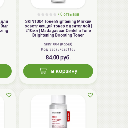
/
0 отзывов
 для
SKIN1004 Tone Brightening Мягкий
10мл |
осветляющий тонер с центеллой |
zing
210мл | Madagascar Centella Tone
Brightening Boosting Toner
SKIN1004 (Корея)
AiliCode Восстанавливающий крем-
Код: 8809576261165
пилинг для лица, 50мл
84.00 руб.
24.90 руб.
49.95 руб.
-50%
в корзину