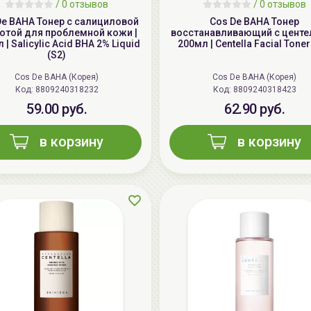
/
0 отзывов
/
0 отзывов
De BAHA Тонер с салициловой
Cos De BAHA Тонер
отой для проблемной кожи |
восстанавливающий с центе
 | Salicylic Acid BHA 2% Liquid
200мл | Centella Facial Toner
(S2)
Cos De BAHA (Корея)
Cos De BAHA (Корея)
Код: 8809240318232
Код: 8809240318423
59.00 руб.
62.90 руб.
в корзину
в корзину