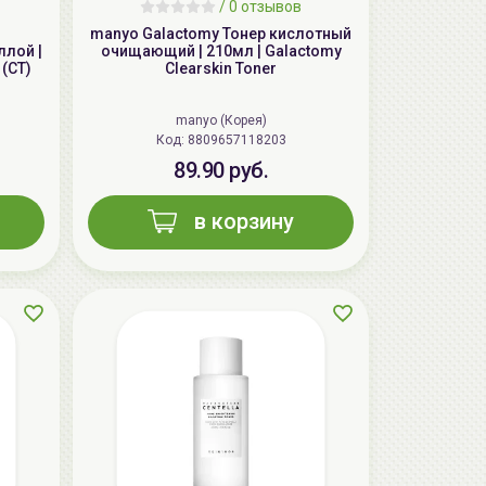
/
0 отзывов
manyo Galactomy Тонер кислотный
ллой |
очищающий | 210мл | Galactomy
 (CT)
Clearskin Toner
manyo (Корея)
Код: 8809657118203
89.90 руб.
в корзину
AiliCode Бальзам для волос
увлажняющий, 250мл
19.99 руб.
27.38 руб.
-26%
aкция