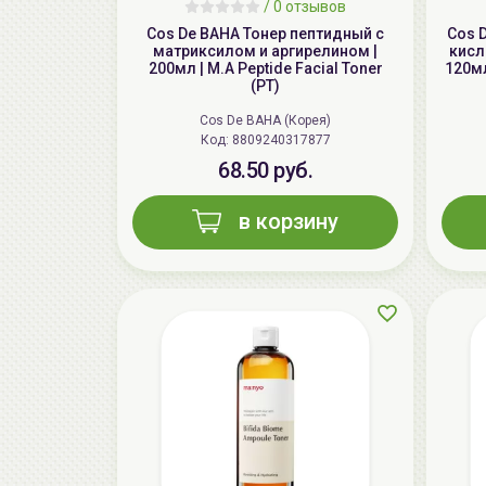
/
0 отзывов
Cos De BAHA Тонер пептидный с
Cos 
матриксилом и аргирелином |
кисл
200мл | M.A Peptide Facial Toner
120мл
(PT)
Cos De BAHA (Корея)
Код: 8809240317877
68.50 руб.
в корзину