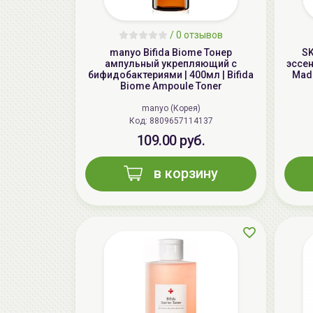
/
0 отзывов
manyo Bifida Biome Тонер
SK
aмпульный укрепляющий с
эссен
бифидобактериями | 400мл | Bifida
Mada
Biome Ampoule Toner
manyo (Корея)
Код: 8809657114137
109.00 руб.
в корзину