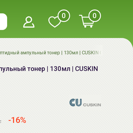
0
0
ептидный ампульный тонер | 130мл | CUSKIN CU: Vitamin U A
пульный тонер | 130мл | CUSKIN
-16%
.