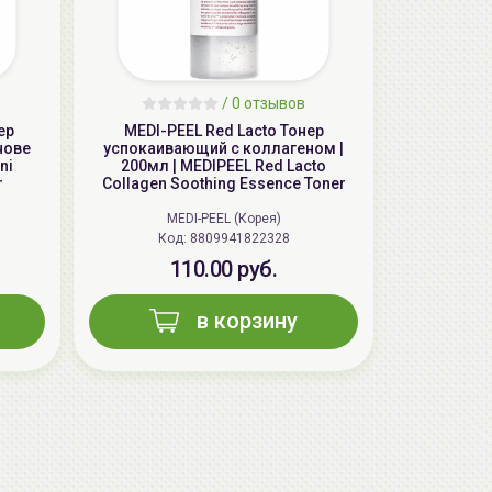
/
0 отзывов
ер
MEDI-PEEL Red Lacto Тонер
нове
успокаивающий с коллагеном |
ni
200мл | MEDIPEEL Red Lacto
r
Collagen Soothing Essence Toner
MEDI-PEEL (Корея)
Код: 8809941822328
110.00 руб.
в корзину