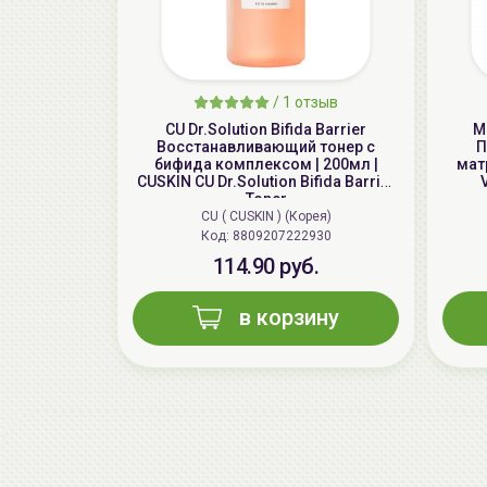
/
1 отзыв
CU Dr.Solution Bifida Barrier
M
Восстанавливающий тонер с
П
бифида комплексом | 200мл |
матр
CUSKIN CU Dr.Solution Bifida Barrier
Toner
CU ( CUSKIN ) (Корея)
Код: 8809207222930
114.90 руб.
в корзину