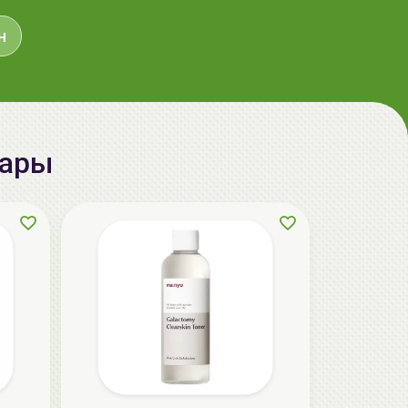
aкция
н
вары
ГЕЛЬТЕК cleansing Маска энзимная
пектиновая, 200г, GELTEK
59.00 руб.
124.98 руб.
-52%
aкция