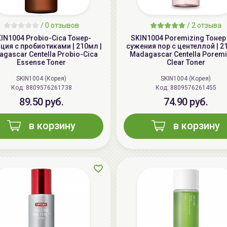
/
0 отзывов
/
2 отзыва
IN1004 Probio-Cica Тонер-
SKIN1004 Poremizing Тонер
ция с пробиотиками | 210мл |
сужения пор с центеллой | 2
gascar Centella Probio-Cica
Madagascar Centella Poremi
Essense Toner
Clear Toner
SKIN1004 (Корея)
SKIN1004 (Корея)
Код: 8809576261738
Код: 8809576261455
89.50 руб.
74.90 руб.
в корзину
в корзину