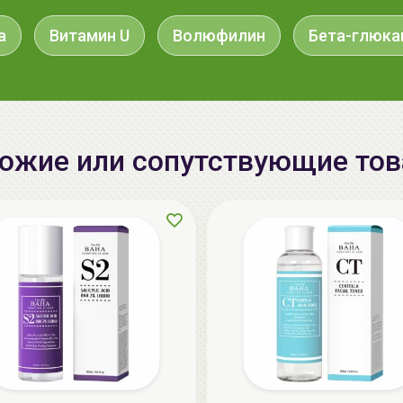
а
Витамин U
Волюфилин
Бета-глюка
ожие или сопутствующие то