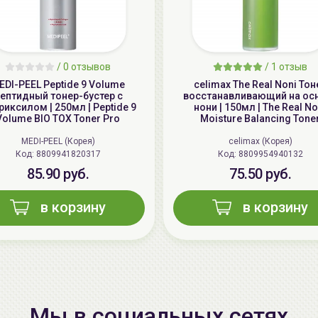
/
0 отзывов
/
1 отзыв
EDI-PEEL Peptide 9 Volume
celimax The Real Noni Тон
ептидный тонер-бустер с
восстанавливающий на ос
иксилом | 250мл | Peptide 9
нони | 150мл | The Real No
Volume BIO TOX Toner Pro
Moisture Balancing Tone
MEDI-PEEL (Корея)
celimax (Корея)
Код: 8809941820317
Код: 8809954940132
85.90 руб.
75.50 руб.
в корзину
в корзину
Мы в социальных сетях