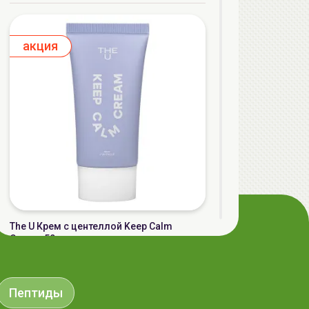
aкция
The U Крем с центеллой Keep Calm
Cream, 50мл
32.50 руб.
36.40 руб.
-10%
Пептиды