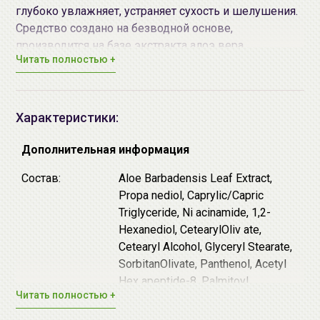
глубоко увлажняет, устраняет сухость и шелушения.
Средство создано на безводной основе,
производится на базе экстракта алоэ вера.
Читать полностью +
Matrixyl®3000 - этот
пептид
содержащий
матрикины Pal-GHK и Pal-GQPR, синергично
активирующие репарацию повреждений кожи,
вызванных старением. Этот пептид активирует
Характеристики:
синтез макромолекул внеклеточного матрикса,
что обеспечивает эффективное воздействие
Дополнительная информация
против морщин.
Состав:
Aloe Barbadensis Leaf Extract,
Argireline® - это пептид-миорелаксант "с
Propa nediol, Caprylic/Capric
эффектом ботокса": он замедляет передачу
Triglyceride, Ni acinamide, 1,2-
нервных импульсов и сокращает количество
Hexanediol, CetearylOliv ate,
мимических сокращений, что позволяет
Cetearyl Alcohol, Glyceryl Stearate,
разгладить существующие морщины и
SorbitanOlivate, Panthenol, Acetyl
предотвратить появление новых. Аргирелин
Hex apeptide-8, Palmitoyl
способен после нанесения на кожу проникать в
Читать полностью +
Tetrapeptide-7, Palmitoyl
базальный слой эпидермиса, в окончания
Tripeptide-1, Tocopheryl Acet ate,
нервных терминалов, где он осуществляет