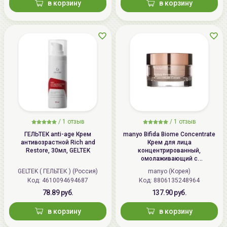
в корзину
в корзину
/
1 отзыв
/
1 отзыв
ГЕЛЬТЕК anti-age Крем
manyo Bifida Biome Concentrate
антивозрастной Rich and
Крем для лица
Restore, 30мл, GELTEK
концентрированный,
омолаживающий с
бифидобактериями | 50мл |
GELTEK ( ГЕЛЬТЕК ) (Россия)
manyo (Корея)
Bifida Biome Concentrate Cream
Код: 4610094694687
Код: 8806135248964
78.89 руб.
137.90 руб.
в корзину
в корзину