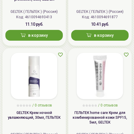
искусственных красителей, спирта, минеральных
масел и отдушек.
GELTEK ( ГЕЛЬТЕК ) (Россия)
GELTEK ( ГЕЛЬТЕК ) (Россия)
Подходит для всех типов кожи.
Код: 4610094693413
Код: 4610094691877
Способ применения:
Нанесите небольшое
11.10 руб.
10.41 руб.
количество крема на предварительно
очищенную
и
в корзину
в корзину
тонизированную
кожу.
/
0 отзывов
/
0 отзывов
GELTEK Крем ночной
ГЕЛЬТЕК home care Крем для
увлажняющий, 30мл, ГЕЛЬТЕК
комбинированной кожи SPF15,
5мл, GELTEK