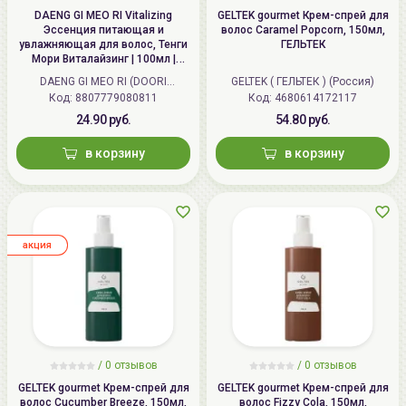
DAENG GI MEO RI Vitalizing
GELTEK gourmet Крем-спрей для
Эссенция питающая и
волос Caramel Popcorn, 150мл,
увлажняющая для волос, Тенги
ГЕЛЬТЕК
Мори Виталайзинг | 100мл |
Vitalizing Hair Essence
DAENG GI MEO RI (DOORI
GELTEK ( ГЕЛЬТЕК ) (Россия)
Код:
Cosmetics) (Корея)
8807779080811
Код:
4680614172117
24.90 руб.
54.80 руб.
в корзину
в корзину
aкция
/ 0 отзывов
/ 0 отзывов
GELTEK gourmet Крем-спрей для
GELTEK gourmet Крем-спрей для
волос Cucumber Breeze, 150мл,
волос Fizzy Cola, 150мл,