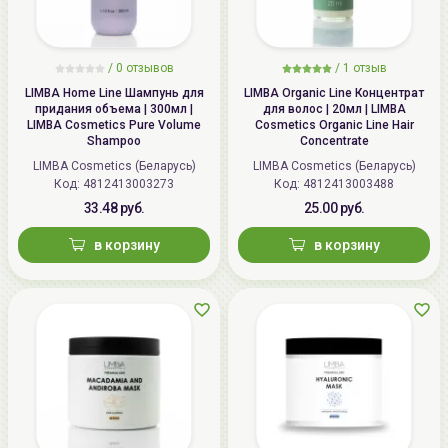
/ 0 отзывов
/
1
отзыв
LIMBA Home Line Шампунь для
LIMBA Organic Line Концентрат
придания объема | 300мл |
для волос | 20мл | LIMBA
LIMBA Cosmetics Pure Volume
Cosmetics Organic Line Hair
Shampoo
Concentrate
LIMBA Cosmetics (Беларусь)
LIMBA Cosmetics (Беларусь)
Код:
4812413003273
Код:
4812413003488
33.48 руб.
25.00 руб.
в корзину
в корзину