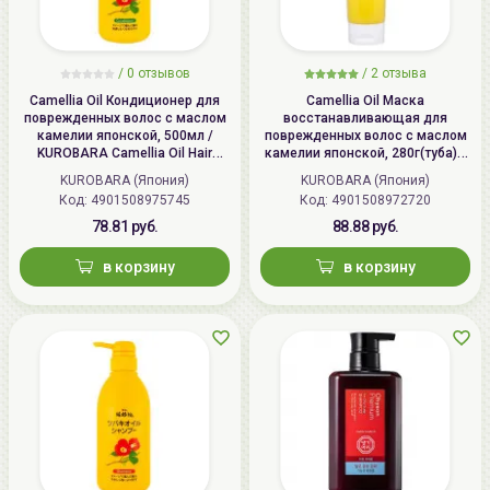
/ 0 отзывов
/
2
отзыва
Camellia Oil Кондиционер для
Camellia Oil Маска
поврежденных волос с маслом
восстанавливающая для
камелии японской, 500мл /
поврежденных волос с маслом
KUROBARA Camellia Oil Hair
камелии японской, 280г(туба) /
Conditioner
KUROBARA Camellia Oil Hair Pack
KUROBARA (Япония)
KUROBARA (Япония)
Код:
4901508975745
Код:
4901508972720
78.81 руб.
88.88 руб.
в корзину
в корзину