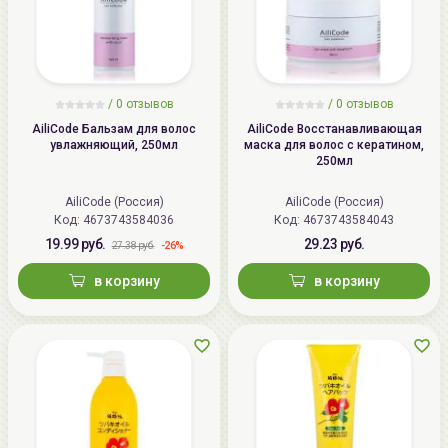
/ 0 отзывов
/ 0 отзывов
AiliCode Бальзам для волос
AiliCode Восстанавливающая
увлажняющий, 250мл
маска для волос с кератином,
250мл
AiliCode (Россия)
AiliCode (Россия)
Код:
4673743584036
Код:
4673743584043
19.99 руб.
29.23 руб.
-26%
27.38 руб.
в корзину
в корзину