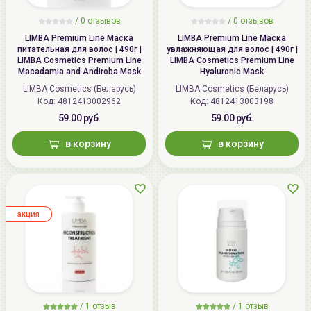
/ 0 отзывов
/ 0 отзывов
LIMBA Premium Line Маска
LIMBA Premium Line Маска
питательная для волос | 490г |
увлажняющая для волос | 490г |
LIMBA Cosmetics Premium Line
LIMBA Cosmetics Premium Line
Macadamia and Andiroba Mask
Hyaluronic Mask
LIMBA Cosmetics (Беларусь)
LIMBA Cosmetics (Беларусь)
Код:
4812413002962
Код:
4812413003198
59.00 руб.
59.00 руб.
в корзину
в корзину
aкция
/
1
отзыв
/
1
отзыв