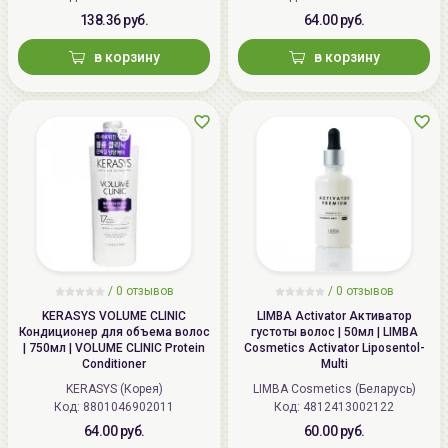
138.36 руб.
64.00 руб.
в корзину
в корзину
/ 0 отзывов
/ 0 отзывов
KERASYS VOLUME CLINIC
LIMBA Activator Активатор
Кондиционер для объема волос
густоты волос | 50мл | LIMBA
| 750мл | VOLUME CLINIC Protein
Cosmetics Activator Liposentol-
Conditioner
Multi
KERASYS (Корея)
LIMBA Cosmetics (Беларусь)
Код:
8801046902011
Код:
4812413002122
64.00 руб.
60.00 руб.