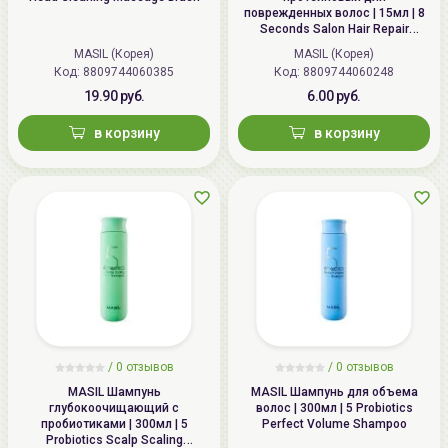
поврежденных волос | 15мл | 8
Seconds Salon Hair Repair
Ampoule
MASIL (Корея)
MASIL (Корея)
Код:
8809744060385
Код:
8809744060248
19.90 руб.
6.00 руб.
в корзину
в корзину
/ 0 отзывов
/ 0 отзывов
MASIL Шампунь
MASIL Шампунь для объема
глубокоочищающий с
волос | 300мл | 5 Probiotics
пробиотиками | 300мл | 5
Perfect Volume Shampoo
Probiotics Scalp Scaling