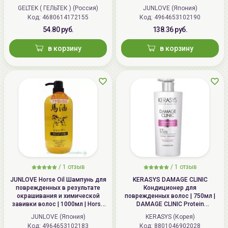
Oil Conditioner
GELTEK ( ГЕЛЬТЕК ) (Россия)
JUNLOVE (Япония)
Код:
4680614172155
Код:
4964653102190
54.80 руб.
138.36 руб.
в корзину
в корзину
/
1
отзыв
/
1
отзыв
JUNLOVE Horse Oil Шампунь для
KERASYS DAMAGE CLINIC
поврежденных в результате
Кондиционер для
окрашивания и химической
поврежденных волос | 750мл |
завивки волос | 1000мл | Horse
DAMAGE CLINIC Protein
Oil Shampoo
Conditioner
JUNLOVE (Япония)
KERASYS (Корея)
Код:
4964653102183
Код:
8801046902028