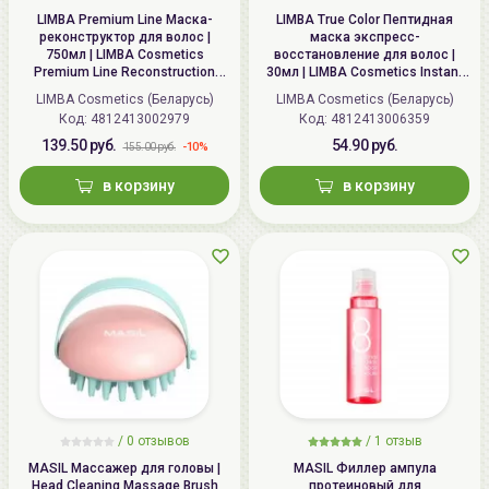
LIMBA Premium Line Маска-
LIMBA True Color Пептидная
реконструктор для волос |
маска экспресс-
750мл | LIMBA Cosmetics
восстановление для волос |
Premium Line Reconstruction
30мл | LIMBA Cosmetics Instant
Treatment
Transformation express
LIMBA Cosmetics (Беларусь)
LIMBA Cosmetics (Беларусь)
reconstruction peptide hair mask
Код:
4812413002979
Код:
4812413006359
139.50 руб.
54.90 руб.
-10%
155.00 руб.
в корзину
в корзину
/ 0 отзывов
/
1
отзыв
MASIL Массажер для головы |
MASIL Филлер ампула
Head Cleaning Massage Brush
протеиновый для