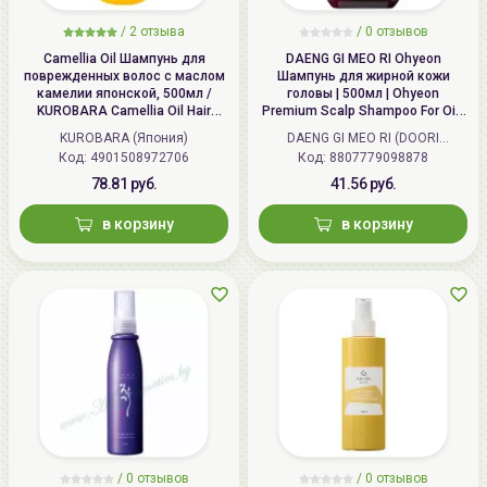
/
2
отзыва
/ 0 отзывов
Camellia Oil Шампунь для
DAENG GI MEO RI Ohyeon
поврежденных волос с маслом
Шампунь для жирной кожи
камелии японской, 500мл /
головы | 500мл | Ohyeon
KUROBARA Camellia Oil Hair
Premium Scalp Shampoo For Oily
Shampoo
Scalp
KUROBARA (Япония)
DAENG GI MEO RI (DOORI
Код:
4901508972706
Код:
Cosmetics) (Корея)
8807779098878
78.81 руб.
41.56 руб.
в корзину
в корзину
/ 0 отзывов
/ 0 отзывов