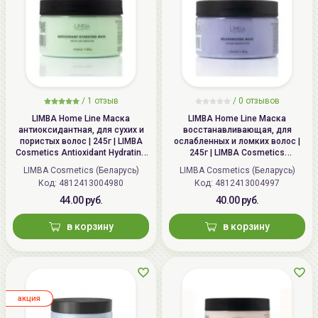
/
1
отзыв
/ 0 отзывов
LIMBA Home Line Маска
LIMBA Home Line Маска
антиоксидантная, для сухих и
восстанавливающая, для
пористых волос | 245г | LIMBA
ослабленных и ломких волос |
Cosmetics Antioxidant Hydrating
245г | LIMBA Cosmetics
Mask for dry and porous hair
Rejuvenating Mask for weak and
LIMBA Cosmetics (Беларусь)
LIMBA Cosmetics (Беларусь)
brittle hair
Код:
4812413004980
Код:
4812413004997
44.00 руб.
40.00 руб.
в корзину
в корзину
aкция