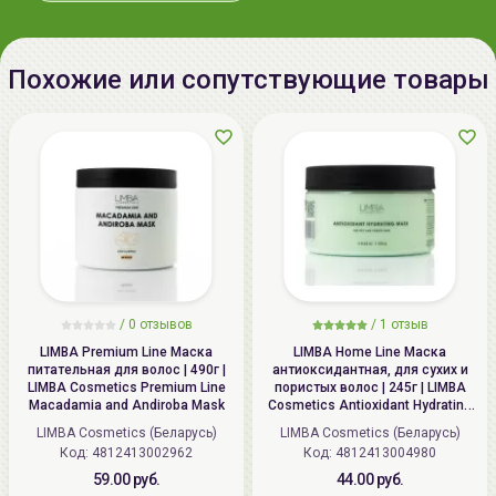
способствует избавлению от перхоти,
восстанавливает волосы и улучшает внешний
вид Его структура является идентичной
Похожие или сопутствующие товары
структуре волоса человека.
Масло Ши - оказывает увлажняющее и
смягчающее действие на волосы и является
незаменимым компонентом в средствах для
лечения сухих повреждённых волос. Богато
витаминами А и Е, которые стимулируют рост
новых волос и защищают от губительного
воздействия свободных радикалов. Цинк,
кальций и железо в составе этого масла
/
0 отзывов
/
1 отзыв
отвечают за восстановление поврежденных
LIMBA Premium Line Маска
LIMBA Home Line Маска
волос, а жирные кислоты улучшают структуру
питательная для волос | 490г |
антиоксидантная, для сухих и
волос.
LIMBA Cosmetics Premium Line
пористых волос | 245г | LIMBA
Macadamia and Andiroba Mask
Cosmetics Antioxidant Hydrating
Mask for dry and porous hair
Маску можно использовать в качестве
LIMBA Cosmetics (Беларусь)
LIMBA Cosmetics (Беларусь)
Код: 4812413002962
Код: 4812413004980
протеинового ухода за волосами и как отдельную
59.00 руб.
44.00 руб.
процедуру.