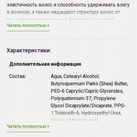
эластичность волос и способность удерживать влагу
в волосах, а также защищают структуру волос от
воздействия агрессивных факторов внешней
Читать полностью +
среды.
Комплекс активных компонентов уплотняет волосы
и устраняет пушистость, благодаря чему они
Характеристики:
приобретают здоровый вид.
Дополнительная информация
Молочная кислота - действует достаточно мягко,
так как обладает большой молекулой и не
Состав:
Aqua, Cetearyl Alcohol,
проникает глубоко. В повышенной
Butyrospermum Parkii (Shea) Butter,
концентрации может восстановить эластичность
PEG-6 Caprylic/Capric Glycerides,
и силу волос, а в интенсивных программах
Polyquaternium-37, Propylene
восстановления выступает как проводник,
Glycol Dicaprylate/Dicaprate, PPG-
улучшая проницаемость для других активных
1 Trideceth-6, Hydroxyethyl Urea,
восстанавливающих ингредиентов.
Glyceryl Monostearate,
Гидролизованные протеины пшеницы
Читать полностью +
Behentrimonium Сhloride, Parfum,
(hydrolyzed wheat protein) - это белковые
Betaine, Niacinamide, Allantoin,