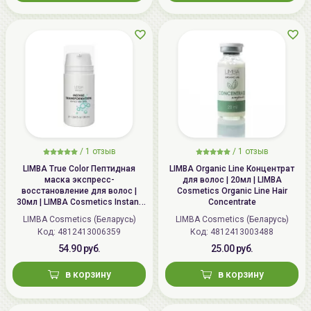
/
1 отзыв
/
1 отзыв
LIMBA True Color Пептидная
LIMBA Organic Line Концентрат
маска экспресс-
для волос | 20мл | LIMBA
восстановление для волос |
Cosmetics Organic Line Hair
30мл | LIMBA Cosmetics Instant
Concentrate
Transformation express
LIMBA Cosmetics (Беларусь)
LIMBA Cosmetics (Беларусь)
reconstruction peptide hair mask
Код: 4812413006359
Код: 4812413003488
54.90 руб.
25.00 руб.
в корзину
в корзину