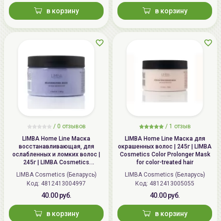
в корзину
в корзину
pH 3.0-4.0
Способ применения:
нанести маску попрядно на
влажные волосы, выдержать 15-20 минут.
Рекомендуется использовать дополнительное тепло
(термошапка, климазон, сушар), затем смыть
средство водой.
/
0 отзывов
/
1 отзыв
LIMBA Home Line Маска
LIMBA Home Line Маска для
восстанавливающая, для
окрашенных волос | 245г | LIMBA
ослабленных и ломких волос |
Cosmetics Color Prolonger Mask
245г | LIMBA Cosmetics
for color-treated hair
Rejuvenating Mask for weak and
LIMBA Cosmetics (Беларусь)
LIMBA Cosmetics (Беларусь)
brittle hair
Код: 4812413004997
Код: 4812413005055
40.00 руб.
40.00 руб.
в корзину
в корзину