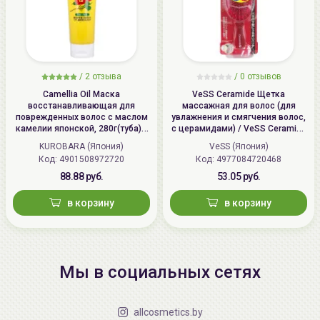
/
2 отзыва
/
0 отзывов
Camellia Oil Маска
VeSS Ceramide Щетка
восстанавливающая для
массажная для волос (для
поврежденных волос с маслом
увлажнения и смягчения волос,
камелии японской, 280г(туба) /
с церамидами) / VeSS Ceramide
KUROBARA Camellia Oil Hair Pack
Brush, CRM-500
KUROBARA (Япония)
VeSS (Япония)
Код: 4901508972720
Код: 4977084720468
88.88 руб.
53.05 руб.
в корзину
в корзину
Мы в социальных сетях
allcosmetics.by