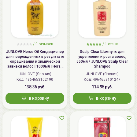
/
0 отзывов
/
1 отзыв
JUNLOVE Horse Oil Кондиционер
Scalp Clear Шампунь для
для поврежденных в результате
укрепления и роста волос,
окрашивания и химической
550мл / JUNLOVE Scalp Clear
завивки волос | 1000мл | Horse
Shampoo
Oil Conditioner
JUNLOVE (Япония)
JUNLOVE (Япония)
Код: 4964653102190
Код: 4964653101247
138.36 руб.
114.95 руб.
в корзину
в корзину