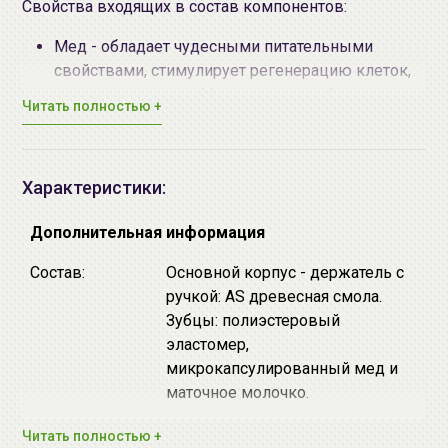
Свойства входящих в состав компонентов:
Мед - обладает чудесными питательными
свойствами, стимулирует регенерацию клеток,
укрепляет волосы. Мед натуральный
Читать полностью +
увлажнитель для волос и кожи, он защищает
волосы от пересушивания. В состав меда входят
разнообразные ферменты, витамины,
Характеристики:
органические кислоты, минеральные соли,
антибактериальные вещества.
Дополнительная информация
Маточное молочко пчел - содержит активные
вещества, которые проникают в ствол и корень
Состав:
Основной корпус - держатель с
волос, улучшая их структуру, питает и увлажняет
ручкой: AS древесная смола.
волосы и кожу головы, не нарушая их
Зубцы: полиэстеровый
природный рН баланс.
эластомер,
микрокапсулированный мед и
Размер: 49х40х224mm.
маточное молочко.
Вес: 87g.
Дата
не указывается
Читать полностью +