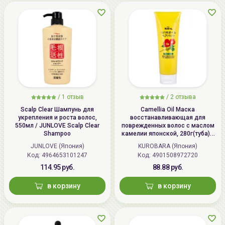
/
1 отзыв
/
2 отзыва
Scalp Clear Шампунь для
Camellia Oil Маска
укрепления и роста волос,
восстанавливающая для
550мл / JUNLOVE Scalp Clear
поврежденных волос с маслом
Shampoo
камелии японской, 280г(туба) /
KUROBARA Camellia Oil Hair Pack
JUNLOVE (Япония)
KUROBARA (Япония)
Код: 4964653101247
Код: 4901508972720
114.95 руб.
88.88 руб.
в корзину
в корзину