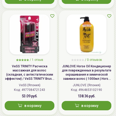
/
1 отзыв
/
0 отзывов
VeSS TRINITY Расческа
JUNLOVE Horse Oil Кондиционер
массажная для волос
для поврежденных в результате
(складная, с антистатическим
окрашивания и химической
эффектом) / VeSS TRINITY Brush,
завивки волос | 1000мл | Horse
TY-780
Oil Conditioner
VeSS (Япония)
JUNLOVE (Япония)
Код: 4977084721243
Код: 4964653102190
53.09 руб.
138.36 руб.
в корзину
в корзину