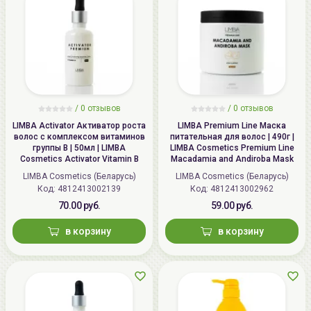
/
0 отзывов
/
0 отзывов
LIMBA Activator Активатор роста
LIMBA Premium Line Маска
волос с комплексом витаминов
питательная для волос | 490г |
группы В | 50мл | LIMBA
LIMBA Cosmetics Premium Line
Cosmetics Activator Vitamin B
Macadamia and Andiroba Mask
LIMBA Cosmetics (Беларусь)
LIMBA Cosmetics (Беларусь)
Код: 4812413002139
Код: 4812413002962
70.00 руб.
59.00 руб.
в корзину
в корзину