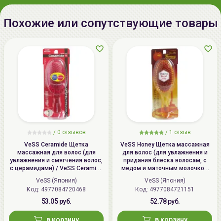
Похожие или сопутствующие товары
/
0 отзывов
/
1 отзыв
VeSS Ceramide Щетка
VeSS Honey Щетка массажная
массажная для волос (для
для волос (для увлажнения и
увлажнения и смягчения волос,
придания блеска волосам, с
с церамидами) / VeSS Ceramide
медом и маточным молочком
Brush, CRM-500
пчел) / VeSS Honey Brush, H-500
VeSS (Япония)
VeSS (Япония)
Код: 4977084720468
Код: 4977084721151
53.05 руб.
52.78 руб.
в корзину
в корзину