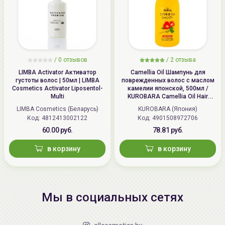
/
0 отзывов
/
2 отзыва
LIMBA Activator Активатор
Camellia Oil Шампунь для
густоты волос | 50мл | LIMBA
поврежденных волос с маслом
Cosmetics Activator Liposentol-
камелии японской, 500мл /
Multi
KUROBARA Camellia Oil Hair
Shampoo
LIMBA Cosmetics (Беларусь)
KUROBARA (Япония)
Код: 4812413002122
Код: 4901508972706
60.00 руб.
78.81 руб.
в корзину
в корзину
Мы в социальных сетях