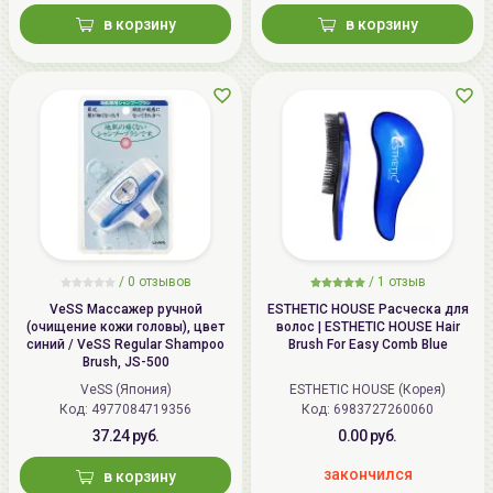
в корзину
в корзину
/ 0 отзывов
/
1
отзыв
VeSS Массажер ручной
ESTHETIC HOUSE Расческа для
(очищение кожи головы), цвет
волос | ESTHETIC HOUSE Hair
синий / VeSS Regular Shampoo
Brush For Easy Comb Blue
Brush, JS-500
VeSS (Япония)
ESTHETIC HOUSE (Корея)
Код:
4977084719356
Код:
6983727260060
37.24 руб.
0.00 руб.
закончился
в корзину