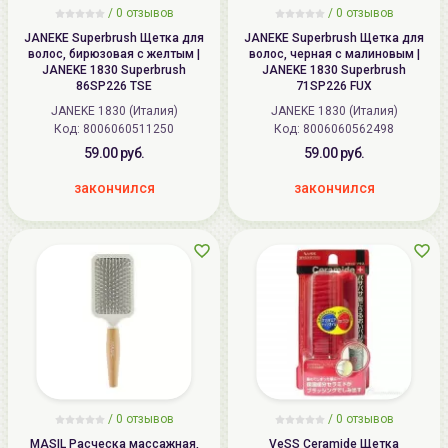
/ 0 отзывов
/ 0 отзывов
JANEKE Superbrush Щетка для
JANEKE Superbrush Щетка для
волос, бирюзовая с желтым |
волос, черная с малиновым |
JANEKE 1830 Superbrush
JANEKE 1830 Superbrush
86SP226 TSE
71SP226 FUX
JANEKE 1830 (Италия)
JANEKE 1830 (Италия)
Код:
8006060511250
Код:
8006060562498
59.00 руб.
59.00 руб.
закончился
закончился
/ 0 отзывов
/ 0 отзывов
MASIL Расческа массажная,
VeSS Ceramide Щетка