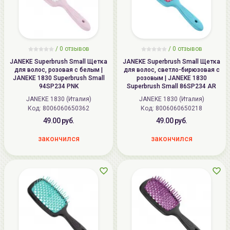
/ 0 отзывов
/ 0 отзывов
JANEKE Superbrush Small Щетка
JANEKE Superbrush Small Щетка
для волос, розовая с белым |
для волос, светло-бирюзовая с
JANEKE 1830 Superbrush Small
розовым | JANEKE 1830
94SP234 PNK
Superbrush Small 86SP234 AR
JANEKE 1830 (Италия)
JANEKE 1830 (Италия)
Код:
8006060650362
Код:
8006060650218
49.00 руб.
49.00 руб.
закончился
закончился