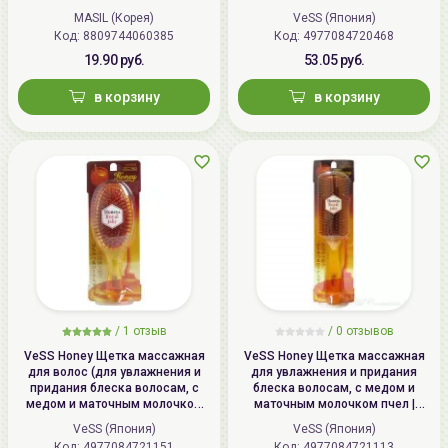
Brush, CRM-500
MASIL (Корея)
VeSS (Япония)
Код:
8809744060385
Код:
4977084720468
19.90 руб.
53.05 руб.
в корзину
в корзину
/
1
отзыв
/ 0 отзывов
VeSS Honey Щетка массажная
VeSS Honey Щетка массажная
для волос (для увлажнения и
для увлажнения и придания
придания блеска волосам, с
блеска волосам, с медом и
медом и маточным молочком
маточным молочком пчел |
пчел) / VeSS Honey Brush, H-500
Honey Brush, H-1000
VeSS (Япония)
VeSS (Япония)
Код:
4977084721151
Код:
4977084721113