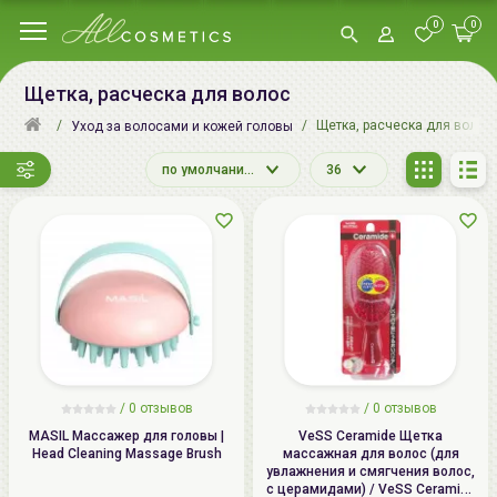
0
0
Щетка, расческа для волос
Щетка, расческа для волос
Уход за волосами и кожей головы
по умолчанию
36
/ 0 отзывов
/ 0 отзывов
MASIL Массажер для головы |
VeSS Ceramide Щетка
Head Cleaning Massage Brush
массажная для волос (для
увлажнения и смягчения волос,
с церамидами) / VeSS Ceramide