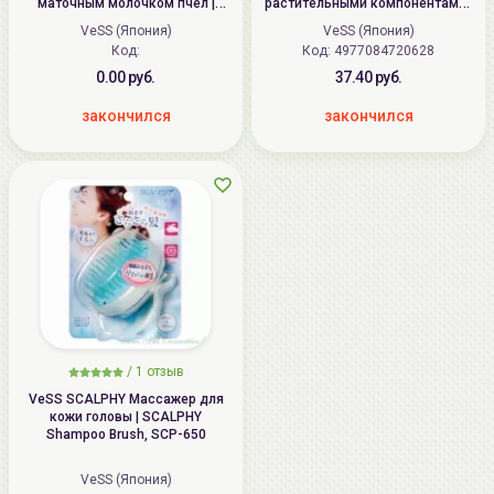
маточным молочком пчел |
растительными компонентами |
Honey Brush, H-450
Orientxy Brush, ORX-500
VeSS (Япония)
VeSS (Япония)
Код:
Код:
4977084720628
0.00 руб.
37.40 руб.
закончился
закончился
/
1
отзыв
VeSS SCALPHY Массажер для
кожи головы | SCALPHY
Shampoo Brush, SCP-650
VeSS (Япония)