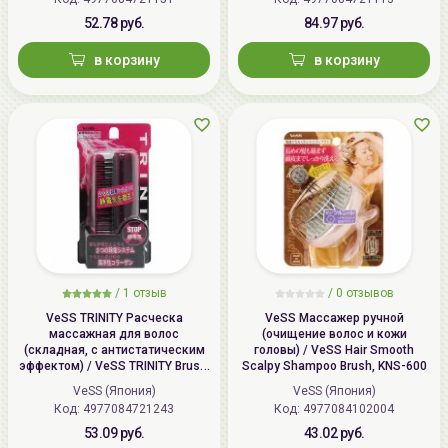
52.78 руб.
84.97 руб.
в корзину
в корзину
/
1
отзыв
/ 0 отзывов
VeSS TRINITY Расческа
VeSS Массажер ручной
массажная для волос
(очищение волос и кожи
(складная, с антистатическим
головы) / VeSS Hair Smooth
эффектом) / VeSS TRINITY Brush,
Scalpy Shampoo Brush, KNS-600
TY-780
VeSS (Япония)
VeSS (Япония)
Код:
4977084721243
Код:
4977084102004
53.09 руб.
43.02 руб.