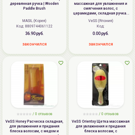
деревянная ручка | Wooden
массажная для увлажнения и
Paddle Brush
смягчения волос, с
церамидами, складная ручка |
Ceramide Brush, CRM-700
MASIL (Корея)
VeSS (Япония)
Код:
8809744061122
Код:
36.90 руб.
0.00 руб.
закончился
закончился
/ 0 отзывов
/ 0 отзывов
VeSS Honey Расческа складная,
VeSS Orientxy Щетка массажная
для увлажнения и придания
для увлажнения и придания
блеска волосам, с медом и
блеска волосам, с