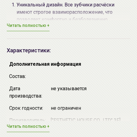
Уникальный дизайн. Все зубчики расчёски
имеют строгое взаиморасположение, что
позволяет комфортно и безболезненно
Читать полностью +
устранять спутанность, не выдирая и не ломая
локоны. Зубчики имеют специальную форму,
поэтому они деликатно скользят по волосам,
бережно распутывая их, а не опуская колтуны
Характеристики:
вниз, как это происходит при других расчёсках.
Безопасность. Расчёска сделана из безопасного
Дополнительная информация
и гипоаллергенного пластика, который не
Состав:
вызывают раздражения и других побочных
эффектов.
Дата
не указывается
Эргономичность. Расчёска имеет удобную
производства:
изогнутую волнообразную ручку, поэтому она
удобно лежит в руке и не вызывает
Срок годности:
не ограничен
дискомфорта при расчёсывании.
Производитель:
["ESTHETIC HOUSE CO., LTD" 3F]
Удобство. Расчёска имеет компактные размеры,
Читать полностью +
Chung-jung Bldg, 14-20, Seongnae-
которые позволяют всё время носить её в
ro 6-Gil, Gangdong-gy, Seoul, Korea
дамской сумочке и использовать по мере