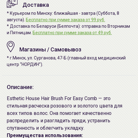
Доставка
* Курьером по Минску: ближайшая - завтра (Суббота, 8
августа).
Бесплатно при сумме заказа от 99 руб.
* Доставка по Беларуси (Белпочта): отправка по Вторникам
и Пятницам.
Бесплатно при сумме заказа от 49 руб.
Магазины / Самовывоз
* г.Минск, ул. Сурганова, 47-Б (главный вход медицинский
центр “НОРДИН”).
Описание:
Esthetic House Hair Brush For Easy Comb — это
стильная расческа розового и золотого цвета для
всех типов волос. Она помогает качественно
распределить и разгладить пряди, устранить
спутанность и облегчить укладку.
Преимущества использования: