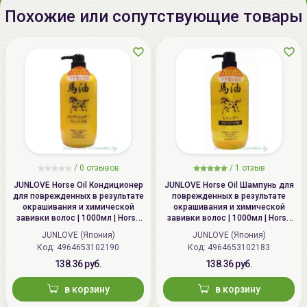
Похожие или сопутствующие товары
Продукт представляет собой расчёску на
пластиковой основе с чёрными зубчиками. Размер
изделия 18 х 7 см.
Применение:
Возьмите в руки расчёску и проводите ей по
волосам сверху вниз до полного распутывания. Если
на прядях имеются колтуны, то следует распутать
сначала их, а потом уже переходить к расчёсыванию
по всей длине.
/
0 отзывов
/
1 отзыв
JUNLOVE Horse Oil Кондиционер
JUNLOVE Horse Oil Шампунь для
для поврежденных в результате
поврежденных в результате
окрашивания и химической
окрашивания и химической
завивки волос | 1000мл | Horse
завивки волос | 1000мл | Horse
Oil Conditioner
Oil Shampoo
JUNLOVE (Япония)
JUNLOVE (Япония)
Код: 4964653102190
Код: 4964653102183
138.36 руб.
138.36 руб.
в корзину
в корзину