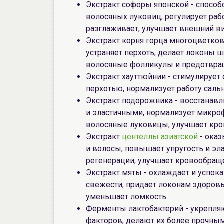
Экстракт софоры японской - спосо
волосяных луковиц, регулирует раб
разглаживает, улучшает внешний ви
Экстракт корня горца многоцветков
устраняет перхоть, делает локоны 
волосяные фолликулы и предотвра
Экстракт хауттюйнии - стимулирует 
перхотью, нормализует работу саль
Экстракт подорожника - восстанавл
и эластичными, нормализует микроф
волосяные луковицы, улучшает кр
Экстракт
центеллы азиатской
- оказ
и волосы, повышает упругость и эл
регенерации, улучшает кровообращ
Экстракт мяты - охлаждает и успок
свежести, придает локонам здоровы
уменьшает ломкость.
Ферменты лактобактерий - укрепля
факторов, делают их более прочным