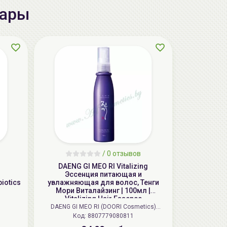
вары
aкция
AiliCode Бальзам для волос
/
0 отзывов
увлажняющий, 250мл
DAENG GI MEO RI Vitalizing
19.99 руб.
27.38 руб.
-26%
Эссенция питающая и
iotics
увлажняющая для волос, Тенги
Мори Виталайзинг | 100мл |
Vitalizing Hair Essence
DAENG GI MEO RI (DOORI Cosmetics)
Код: 8807779080811
(Корея)
aкция