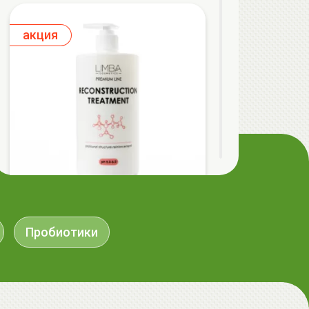
aкция
LIMBA Premium Line Маска-
реконструктор для волос | 750мл | LIMBA
Пробиотики
Cosmetics Premium Line Reconstruction
Treatment
139.50 руб.
155.00 руб.
-10%