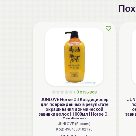
Пох
/
0 отзывов
JUNLOVE Horse Oil Кондиционер
JUN
для поврежденных в результате
п
окрашивания и химической
о
завивки волос | 1000мл | Horse Oil
завив
Conditioner
JUNLOVE (Япония)
Код: 4964653102190