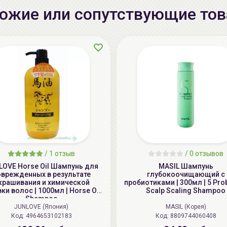
ожие или сопутствующие то
/
1 отзыв
/
0 отзывов
LOVE Horse Oil Шампунь для
MASIL Шампунь
оврежденных в результате
глубокоочищающий с
крашивания и химической
пробиотиками | 300мл | 5 Prob
ки волос | 1000мл | Horse Oil
Scalp Scaling Shampoo
Shampoo
JUNLOVE (Япония)
MASIL (Корея)
Код: 4964653102183
Код: 8809744060408