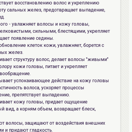
бствует восстановлению волос и укреплению
оту сальных желез, предотвращает выпадение,
д.
ого - увлажняет волосы и кожу головы,
шелковистыми, сильными, блестящими, укрепляет
щает появление седины.
обновление клеток кожи, увлажняет, борется с
ных желез.
ивает структуру волос, делает волосы "живыми"
лору кожи головы, питает и укрепляет
овообращение.
ывает успокаивающее действие на кожу головы
астичность волоса, ускоряет процессы
ение, препятствует выпадению.
аивает кожу головы, придает ощущение
й вид, а корням объем, возвращает блеск,
ют волосы, защищают от воздействия внешних
и и придают гладкость.