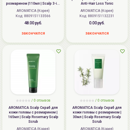
розмарином |110мл | Scalp 3-in-
Anti-Hair Loss Toniс
1 Treatment
AROMATICA (Корея)
AROMATICA (Корея)
Код:
8809151133566
Код:
8809151132231
48.00 руб.
0.00 руб.
закончился
закончился
/ 0 отзывов
/ 0 отзывов
AROMATICA Scalp Скраб для
AROMATICA Scalp Скраб для
кожи головы с розмарином |
кожи головы с розмарином |
165мл | Scalp Rosemary Scalp
30мл | Scalp Rosemary Scalp
Scrub
Scrub
AROMATICA (Корея)
AROMATICA (Корея)