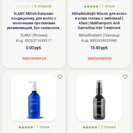
/ 0 отзывов
/
1
отзыв
5LANC Milrish Бальзам-
Abhaibhubejhr Масло для волос
кондиционер для волос с
и кожи головы с эмбликой |
молочными протеинами
45мл | Makhampom And
увлажняющий, без силиконов |
Samorthai Hair Treatment
500мл | Milrish Moist Treatment
5LANC (Япония)
Abhaibhubejhr (Таиланд)
Код:
4526371049517
Код:
8855539020980
0.00 руб.
15.40 руб.
закончился
закончился
/
1
отзыв
/
2
отзыва