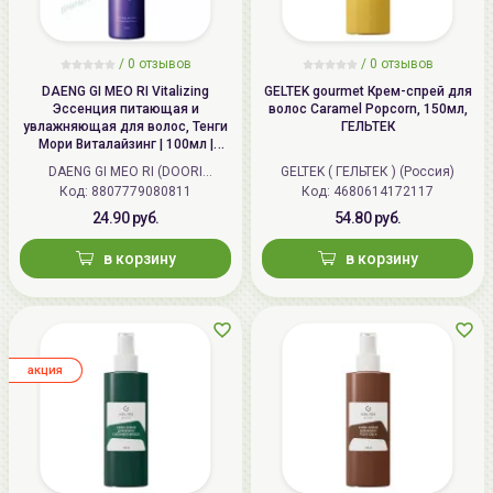
/ 0 отзывов
/ 0 отзывов
DAENG GI MEO RI Vitalizing
GELTEK gourmet Крем-спрей для
Эссенция питающая и
волос Caramel Popcorn, 150мл,
увлажняющая для волос, Тенги
ГЕЛЬТЕК
Мори Виталайзинг | 100мл |
Vitalizing Hair Essence
DAENG GI MEO RI (DOORI
GELTEK ( ГЕЛЬТЕК ) (Россия)
Код:
Cosmetics) (Корея)
8807779080811
Код:
4680614172117
24.90 руб.
54.80 руб.
в корзину
в корзину
aкция