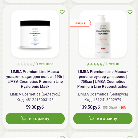
aкция
/ 0 отзывов
/
1
отзыв
LIMBA Premium Line Маска
LIMBA Premium Line Маска-
увлажняющая для волос | 490г |
реконструктор для волос |
LIMBA Cosmetics Premium Line
750мл | LIMBA Cosmetics
Hyaluronic Mask
Premium Line Reconstruction
Treatment
LIMBA Cosmetics (Беларусь)
LIMBA Cosmetics (Беларусь)
Код:
4812413003198
Код:
4812413002979
59.00 руб.
139.50 руб.
-10%
155.00 руб.
в корзину
в корзину