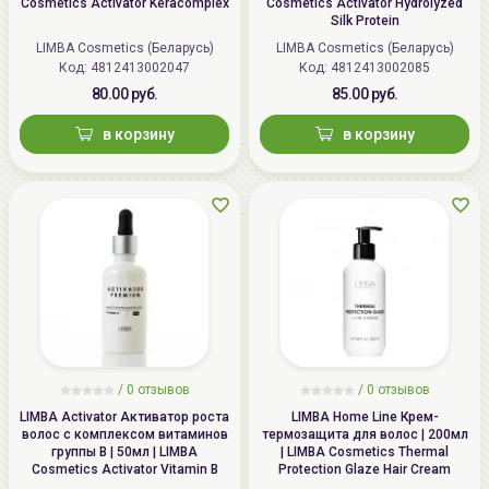
Cosmetics Activator Keracomplex
Cosmetics Activator Hydrolyzed
Silk Protein
LIMBA Cosmetics (Беларусь)
LIMBA Cosmetics (Беларусь)
Код:
4812413002047
Код:
4812413002085
80.00 руб.
85.00 руб.
в корзину
в корзину
/ 0 отзывов
/ 0 отзывов
LIMBA Activator Активатор роста
LIMBA Home Line Крем-
волос с комплексом витаминов
термозащита для волос | 200мл
группы В | 50мл | LIMBA
| LIMBA Cosmetics Thermal
Cosmetics Activator Vitamin B
Protection Glaze Hair Cream