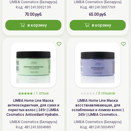
LIMBA Cosmetics (Беларусь)
LIMBA Cosmetics (Беларусь)
Код:
4812413002139
Код:
4812413007769
70.00 руб.
65.00 руб.
в корзину
в корзину
/
1
отзыв
/ 0 отзывов
LIMBA Home Line Маска
LIMBA Home Line Маска
антиоксидантная, для сухих и
восстанавливающая, для
пористых волос | 245г | LIMBA
ослабленных и ломких волос |
Cosmetics Antioxidant Hydrating
245г | LIMBA Cosmetics
Mask for dry and porous hair
Rejuvenating Mask for weak and
LIMBA Cosmetics (Беларусь)
LIMBA Cosmetics (Беларусь)
brittle hair
Код:
4812413004980
Код:
4812413004997