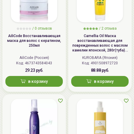
/ 0 отзывов
/
2
отзыва
AiliCode Восстанавливающая
Camellia Oil Маска
маска для волос с кератином,
восстанавливающая для
250мл
поврежденных волос с маслом
камелии японской, 280г(туба) /
KUROBARA Camellia Oil Hair Pack
AiliCode (Россия)
KUROBARA (Япония)
Код:
4673743584043
Код:
4901508972720
29.23 руб.
88.88 руб.
в корзину
в корзину