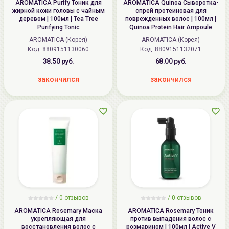
AROMATICA Purify Тоник для
AROMATICA Quinoa Сыворотка-
жирной кожи головы с чайным
спрей протеиновая для
деревом | 100мл | Tea Tree
поврежденных волос | 100мл |
Purifying Tonic
Quinoa Protein Hair Ampoule
AROMATICA (Корея)
AROMATICA (Корея)
Код:
8809151130060
Код:
8809151132071
38.50 руб.
68.00 руб.
закончился
закончился
/ 0 отзывов
/ 0 отзывов
AROMATICA Rosemary Маска
AROMATICA Rosemary Тоник
укрепляющая для
против выпадения волос с
восстановления волос с
розмарином | 100мл | Active V