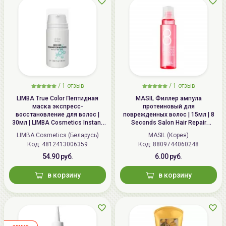
/
1
отзыв
/
1
отзыв
LIMBA True Color Пептидная
MASIL Филлер ампула
маска экспресс-
протеиновый для
восстановление для волос |
поврежденных волос | 15мл | 8
30мл | LIMBA Cosmetics Instant
Seconds Salon Hair Repair
Transformation express
Ampoule
LIMBA Cosmetics (Беларусь)
MASIL (Корея)
reconstruction peptide hair mask
Код:
4812413006359
Код:
8809744060248
54.90 руб.
6.00 руб.
в корзину
в корзину