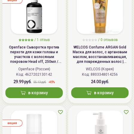
aкция
/
1
отзыв
/ 0 отзывов
Openface Сыворотка против
WELCOS Confume ARGAN Gold
перхоти для кожи головы и
Маска для волос, с аргановым
участков с волосяным
маслом, восстанавливающая,
покровом Head off, 250мл /
для поврежденных волос |
ОПЕНФЕЙС
200мл | Confume ARGAN Gold
Openface (Россия)
WELCOS (Корея)
Treatment
Код:
4627202130142
Код:
8803348014256
29.99 руб.
24.00 руб.
-45%
55.13 руб.
в корзину
в корзину
aкция