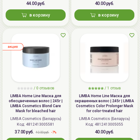
44.00 руб.
40.00 руб.
в корзину
в корзину
aкция
/ 0 отзывов
/
1
отзыв
LIMBA Home Line Маска для
LIMBA Home Line Маска для
обесцвеченных волос | 245г |
окрашенных волос | 245г | LIMBA
LIMBA Cosmetics Blond Care
Cosmetics Color Prolonger Mask
Mask for bleached hair
for color-treated hair
LIMBA Cosmetics (Беларусь)
LIMBA Cosmetics (Беларусь)
Код:
4812413005581
Код:
4812413005055
37.00 руб.
40.00 руб.
-7%
40.00 руб.