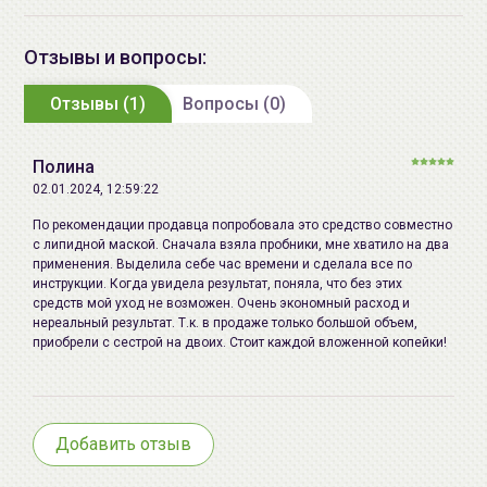
Dimethicone, Cyclopentasiloxane,
Cyclohexasiloxane,
Отзывы и вопросы:
Hydroxyethylcellulose,
Отзывы (1)
Amodimethicone/Morpholinomethyl
Вопросы (0)
Silsesquioxane Copolymer,
Trideceth-5, Glycerin, Benzyl
Полина
Alcohol,
02.01.2024, 12:59:22
Methylchloroisothiazolinone,
По рекомендации продавца попробовала это средство совместно
Methylisothiazolinone, Hexyl
с липидной маской. Сначала взяла пробники, мне хватило на два
Cinnamal, Linalool.
применения. Выделила себе час времени и сделала все по
инструкции. Когда увидела результат, поняла, что без этих
Дата
см. на упаковке (мм.гггг)
средств мой уход не возможен. Очень экономный расход и
нереальный результат. Т.к. в продаже только большой объем,
производства:
приобрели с сестрой на двоих. Стоит каждой вложенной копейки!
Срок годности:
Срок до: 01.10.2028 36 месяцев с
даты производства
Производитель:
ООО «Альнилам», Беларусь,
Добавить отзыв
220007 г.Минск, ул.Фабрициуса,