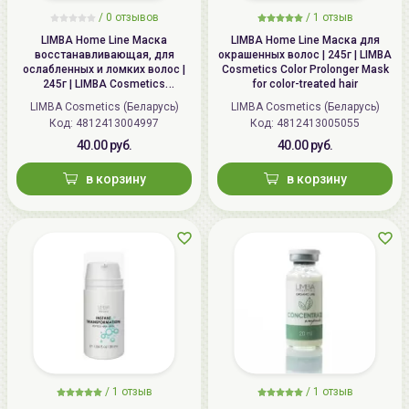
/
0 отзывов
/
1 отзыв
LIMBA Home Line Маска
LIMBA Home Line Маска для
восстанавливающая, для
окрашенных волос | 245г | LIMBA
ослабленных и ломких волос |
Cosmetics Color Prolonger Mask
245г | LIMBA Cosmetics
for color-treated hair
Rejuvenating Mask for weak and
LIMBA Cosmetics (Беларусь)
LIMBA Cosmetics (Беларусь)
brittle hair
Код: 4812413004997
Код: 4812413005055
40.00 руб.
40.00 руб.
в корзину
в корзину
/
1 отзыв
/
1 отзыв