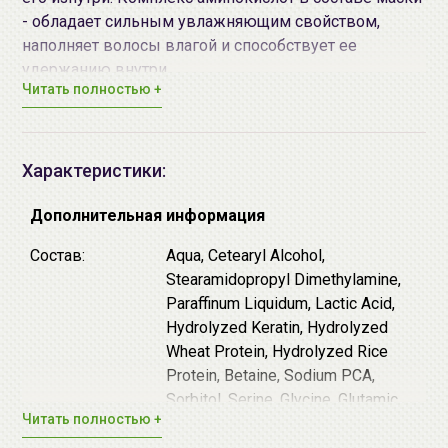
- обладает сильным увлажняющим свойством,
наполняет волосы влагой и способствует ее
удержанию внутри.
Читать полностью +
Маску можно использовать в качестве
протеиновой подложки и как отдельную процедуру.
Характеристики:
Маска предназначена для окрашенных и
осветленных волос с 3-4 степенью повреждения.
Дополнительная информация
pH 5.0-6.0
Состав:
Aqua, Cetearyl Alcohol,
Способ применения:
нанести маску попрядно на
Stearamidopropyl Dimethylamine,
влажные волосы, выдержать 15-20 минут.
Paraffinum Liquidum, Lactic Acid,
Рекомендуется использовать дополнительное тепло
Hydrolyzed Keratin, Hydrolyzed
(термошапка, климазон, сушар), затем смыть
Wheat Protein, Hydrolyzed Rice
средство водой.
Protein, Betaine, Sodium PCA,
Sorbitol, Serine, Glycine, Glutamic
Читать полностью +
Acid, Alanine, Lysine, Arginine,
Threonine, Proline, Parfum,