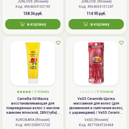
JUNLOVE (Япония)
JUNLOVE (Япония)
Код: 4964653102190
Код: 4964653101247
138.36 руб.
114.95 руб.
в корзину
в корзину
/
2 отзыва
/
0 отзывов
Camellia Oil Маска
VeSS Ceramide Щетка
восстанавливающая для
массажная для волос (для
поврежденных волос с маслом
увлажнения и смягчения волос,
камелии японской, 280г(туба) /
с церамидами) / VeSS Ceramide
KUROBARA Camellia Oil Hair Pack
Brush, CRM-500
KUROBARA (Япония)
VeSS (Япония)
Код: 4901508972720
Код: 4977084720468