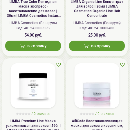
LIMBA True Color Пептидная
LIMBA Organic Line Концентрат
маска экспресс-
для волос | 20мл | LIMBA
восстановление для волос |
Cosmetics Organic Line Hair
30мл | LIMBA Cosmetics Instant
Concentrate
Transformation express
LIMBA Cosmetics (Беларусь)
LIMBA Cosmetics (Беларусь)
reconstruction peptide hair mask
Код: 4812413006359
Код: 4812413003488
54.90 руб.
25.00 руб.
в корзину
в корзину
/
0 отзывов
/
0 отзывов
LIMBA Premium Line Маска
AiliCode Восстанавливающая
увлажняющая для волос | 490г |
маска для волос с кератином,