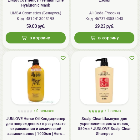
LIMBA Cosmetics Premium Line
250мл
Hyaluronic Mask
LIMBA Cosmetics (Беларусь)
AiliCode (Россия)
Код: 4812413003198
Код: 4673743584043
59.00 руб.
29.23 руб.
в корзину
в корзину
/
0 отзывов
/
1 отзыв
JUNLOVE Horse Oil Кондиционер
Scalp Clear Шампунь для
для поврежденных в результате
укрепления и роста волос,
окрашивания и химической
550мл / JUNLOVE Scalp Clear
завивки волос | 1000мл | Horse
Shampoo
Oil Conditioner