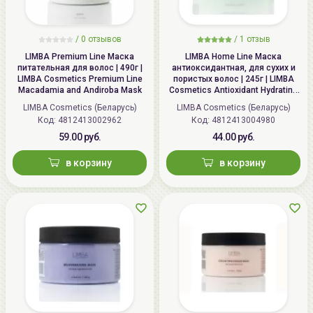
/
0 отзывов
/
1 отзыв
LIMBA Premium Line Маска
LIMBA Home Line Маска
питательная для волос | 490г |
антиоксидантная, для сухих и
LIMBA Cosmetics Premium Line
пористых волос | 245г | LIMBA
Macadamia and Andiroba Mask
Cosmetics Antioxidant Hydrating
Mask for dry and porous hair
LIMBA Cosmetics (Беларусь)
LIMBA Cosmetics (Беларусь)
Код: 4812413002962
Код: 4812413004980
59.00 руб.
44.00 руб.
в корзину
в корзину