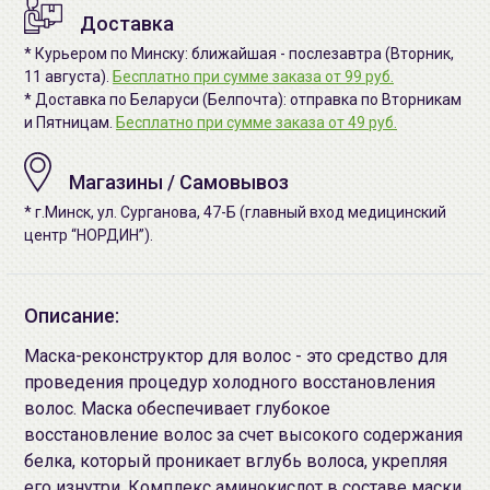
Доставка
* Курьером по Минску: ближайшая - послезавтра (Вторник,
11 августа).
Бесплатно при сумме заказа от 99 руб.
* Доставка по Беларуси (Белпочта): отправка по Вторникам
и Пятницам.
Бесплатно при сумме заказа от 49 руб.
Магазины / Самовывоз
* г.Минск, ул. Сурганова, 47-Б (главный вход медицинский
центр “НОРДИН”).
Описание:
Маска-реконструктор для волос - это средство для
проведения процедур холодного восстановления
волос. Маска обеспечивает глубокое
восстановление волос за счет высокого содержания
белка, который проникает вглубь волоса, укрепляя
его изнутри. Комплекс аминокислот в составе маски