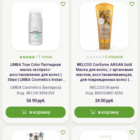
/
1
отзыв
/ 0 отзывов
LIMBA True Color Пептидная
WELCOS Confume ARGAN Gold
маска экспресс-
Маска для волос, с аргановым
восстановление для волос |
маслом, восстанавливающая,
30мл | LIMBA Cosmetics Instant
для поврежденных волос |
Transformation express
200мл | Confume ARGAN Gold
LIMBA Cosmetics (Беларусь)
WELCOS (Корея)
reconstruction peptide hair mask
Treatment
Код:
4812413006359
Код:
8803348014256
54.90 руб.
24.00 руб.
в корзину
в корзину