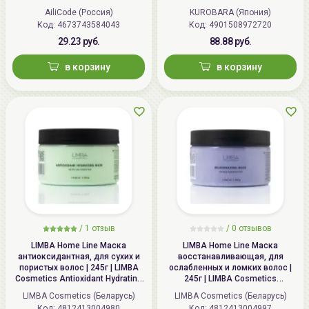
KUROBARA Camellia Oil Hair Pack
AiliCode (Россия)
KUROBARA (Япония)
Код:
4673743584043
Код:
4901508972720
29.23 руб.
88.88 руб.
в корзину
в корзину
/
1
отзыв
/ 0 отзывов
LIMBA Home Line Маска
LIMBA Home Line Маска
антиоксидантная, для сухих и
восстанавливающая, для
пористых волос | 245г | LIMBA
ослабленных и ломких волос |
Cosmetics Antioxidant Hydrating
245г | LIMBA Cosmetics
Mask for dry and porous hair
Rejuvenating Mask for weak and
LIMBA Cosmetics (Беларусь)
LIMBA Cosmetics (Беларусь)
brittle hair
Код:
4812413004980
Код:
4812413004997