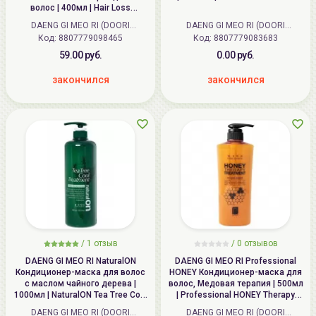
волос | 400мл | Hair Loss
Treatment For All Hair Types
DAENG GI MEO RI (DOORI
DAENG GI MEO RI (DOORI
Код:
Cosmetics) (Корея)
8807779098465
Код:
Cosmetics) (Корея)
8807779083683
59.00 руб.
0.00 руб.
закончился
закончился
/
1
отзыв
/ 0 отзывов
DAENG GI MEO RI NaturalON
DAENG GI MEO RI Professional
Кондиционер-маска для волос
HONEY Кондиционер-маска для
с маслом чайного дерева |
волос, Медовая терапия | 500мл
1000мл | NaturalON Tea Tree Cool
| Professional HONEY Therapy
Treatment
Treatment
DAENG GI MEO RI (DOORI
DAENG GI MEO RI (DOORI