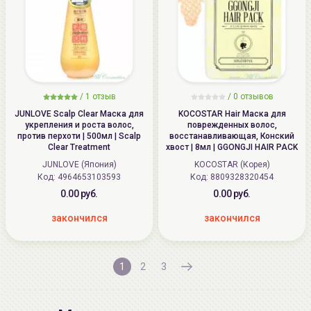
/
1
отзыв
/ 0 отзывов
JUNLOVE Scalp Clear Маска для
KOCOSTAR Hair Маска для
укрепления и роста волос,
поврежденных волос,
против перхоти | 500мл | Scalp
восстанавливающая, Конский
Clear Treatment
хвост | 8мл | GGONGJI HAIR PACK
JUNLOVE (Япония)
KOCOSTAR (Корея)
Код:
4964653103593
Код:
8809328320454
0.00 руб.
0.00 руб.
закончился
закончился
1
2
3