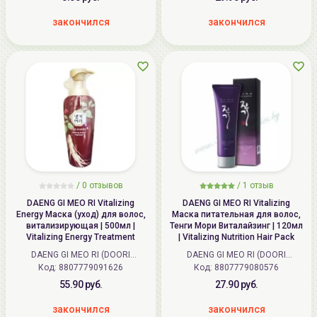
закончился
закончился
/ 0 отзывов
/
1
отзыв
DAENG GI MEO RI Vitalizing
DAENG GI MEO RI Vitalizing
Energy Маска (уход) для волос,
Маска питательная для волос,
витализирующая | 500мл |
Тенги Мори Виталайзинг | 120мл
Vitalizing Energy Treatment
| Vitalizing Nutrition Hair Pack
DAENG GI MEO RI (DOORI
DAENG GI MEO RI (DOORI
Код:
Cosmetics) (Корея)
8807779091626
Код:
Cosmetics) (Корея)
8807779080576
55.90 руб.
27.90 руб.
закончился
закончился