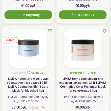
44.00 руб.
40.00 руб.
в корзину
в корзину
aкция
/ 0 отзывов
/
1
отзыв
LIMBA Home Line Маска для
LIMBA Home Line Маска для
обесцвеченных волос | 245г |
окрашенных волос | 245г | LIMBA
LIMBA Cosmetics Blond Care
Cosmetics Color Prolonger Mask
Mask for bleached hair
for color-treated hair
LIMBA Cosmetics (Беларусь)
LIMBA Cosmetics (Беларусь)
Код:
4812413005581
Код:
4812413005055
37.00 руб.
40.00 руб.
-7%
40.00 руб.