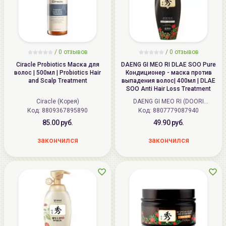
/ 0 отзывов
/ 0 отзывов
Ciracle Probiotics Маска для
DAENG GI MEO RI DLAE SOO Pure
волос | 500мл | Probiotics Hair
Кондиционер - маска против
and Scalp Treatment
выпадения волос| 400мл | DLAE
SOO Anti Hair Loss Treatment
Ciracle (Корея)
DAENG GI MEO RI (DOORI
Код:
8809367895890
Код:
Cosmetics) (Корея)
8807779087940
85.00 руб.
49.90 руб.
закончился
закончился