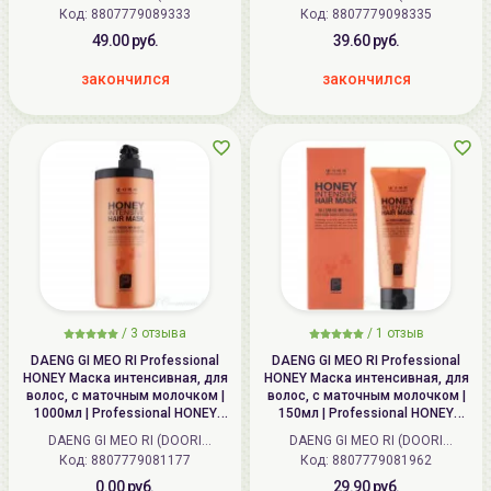
Код:
Cosmetics) (Корея)
8807779089333
Код:
Cosmetics) (Корея)
8807779098335
49.00 руб.
39.60 руб.
закончился
закончился
/
3
отзыва
/
1
отзыв
DAENG GI MEO RI Professional
DAENG GI MEO RI Professional
HONEY Маска интенсивная, для
HONEY Маска интенсивная, для
волос, с маточным молочком |
волос, с маточным молочком |
1000мл | Professional HONEY
150мл | Professional HONEY
Intensive Hair Mask
Intensive Hair Mask
DAENG GI MEO RI (DOORI
DAENG GI MEO RI (DOORI
Код:
Cosmetics) (Корея)
8807779081177
Код:
Cosmetics) (Корея)
8807779081962
0.00 руб.
29.90 руб.