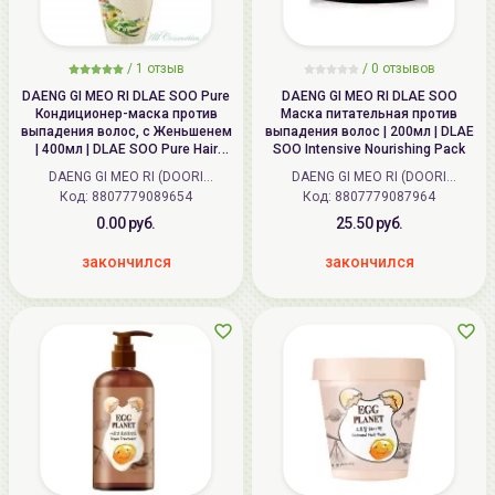
/
1
отзыв
/ 0 отзывов
DAENG GI MEO RI DLAE SOO Pure
DAENG GI MEO RI DLAE SOO
Кондиционер-маска против
Маска питательная против
выпадения волос, с Женьшенем
выпадения волос | 200мл | DLAE
| 400мл | DLAE SOO Pure Hair
SOO Intensive Nourishing Pack
Loss Care Treatment
DAENG GI MEO RI (DOORI
DAENG GI MEO RI (DOORI
Код:
Cosmetics) (Корея)
8807779089654
Код:
Cosmetics) (Корея)
8807779087964
0.00 руб.
25.50 руб.
закончился
закончился