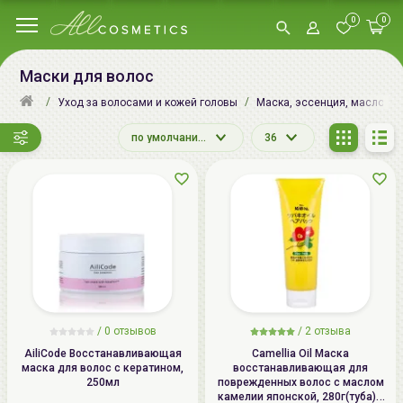
0
0
Маски для волос
Уход за волосами и кожей головы
Маска, эссенция, масло, сы
по умолчанию
36
/ 0 отзывов
/
2
отзыва
AiliCode Восстанавливающая
Camellia Oil Маска
маска для волос с кератином,
восстанавливающая для
250мл
поврежденных волос с маслом
камелии японской, 280г(туба) /