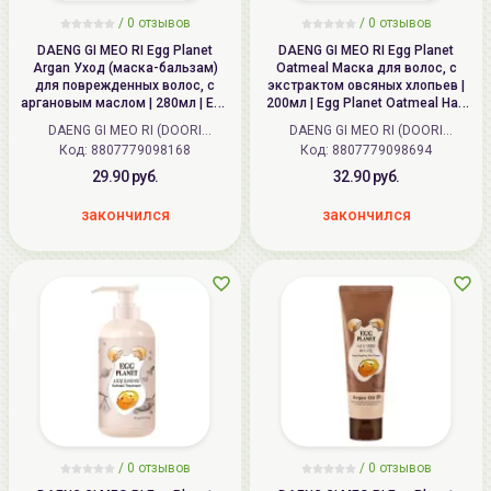
/ 0 отзывов
/ 0 отзывов
DAENG GI MEO RI Egg Planet
DAENG GI MEO RI Egg Planet
Argan Уход (маска-бальзам)
Oatmeal Маска для волос, с
для поврежденных волос, с
экстрактом овсяных хлопьев |
аргановым маслом | 280мл | Egg
200мл | Egg Planet Oatmeal Hair
Planet Argan Treatment
Pack
DAENG GI MEO RI (DOORI
DAENG GI MEO RI (DOORI
Код:
Cosmetics) (Корея)
8807779098168
Код:
Cosmetics) (Корея)
8807779098694
29.90 руб.
32.90 руб.
закончился
закончился
/ 0 отзывов
/ 0 отзывов