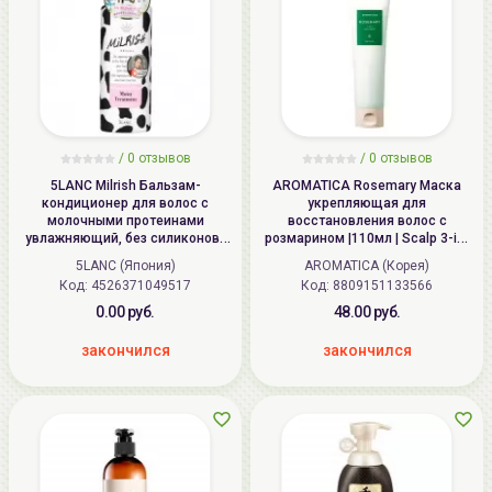
/ 0 отзывов
/ 0 отзывов
5LANC Milrish Бальзам-
AROMATICA Rosemary Маска
кондиционер для волос с
укрепляющая для
молочными протеинами
восстановления волос с
увлажняющий, без силиконов |
розмарином |110мл | Scalp 3-in-
500мл | Milrish Moist Treatment
1 Treatment
5LANC (Япония)
AROMATICA (Корея)
Код:
4526371049517
Код:
8809151133566
0.00 руб.
48.00 руб.
закончился
закончился