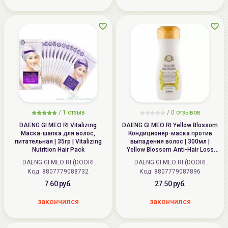
/
1
отзыв
/ 0 отзывов
DAENG GI MEO RI Vitalizing
DAENG GI MEO RI Yellow Blossom
Маска-шапка для волос,
Кондиционер-маска против
питательная | 35гр | Vitalizing
выпадения волос | 300мл |
Nutrition Hair Pack
Yellow Blossom Anti-Hair Loss
Treatment
DAENG GI MEO RI (DOORI
DAENG GI MEO RI (DOORI
Код:
Cosmetics) (Корея)
8807779088732
Код:
Cosmetics) (Корея)
8807779087896
7.60 руб.
27.50 руб.
закончился
закончился