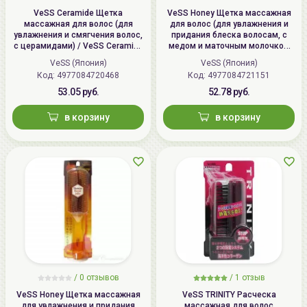
VeSS Ceramide Щетка
VeSS Honey Щетка массажная
массажная для волос (для
для волос (для увлажнения и
увлажнения и смягчения волос,
придания блеска волосам, с
с церамидами) / VeSS Ceramide
медом и маточным молочком
Brush, CRM-500
пчел) / VeSS Honey Brush, H-500
VeSS (Япония)
VeSS (Япония)
Код: 4977084720468
Код: 4977084721151
53.05 руб.
52.78 руб.
в корзину
в корзину
/
0 отзывов
/
1 отзыв
VeSS Honey Щетка массажная
VeSS TRINITY Расческа
для увлажнения и придания
массажная для волос