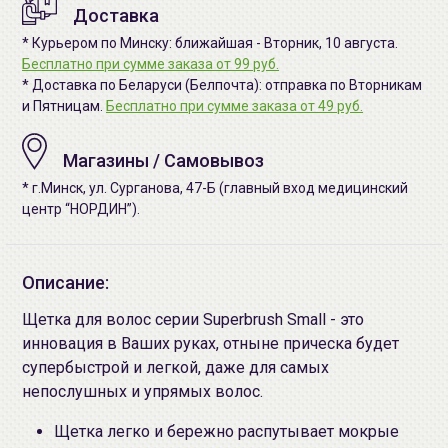
Доставка
* Курьером по Минску: ближайшая - Вторник, 10 августа.
Бесплатно при сумме заказа от 99 руб.
* Доставка по Беларуси (Белпочта): отправка по Вторникам
и Пятницам.
Бесплатно при сумме заказа от 49 руб.
Магазины / Самовывоз
* г.Минск, ул. Сурганова, 47-Б (главный вход медицинский
центр “НОРДИН”).
Описание:
Щетка для волос серии Superbrush Small - это
инновация в Ваших руках, отныне прическа будет
супербыстрой и легкой, даже для самых
непослушных и упрямых волос.
Щетка легко и бережно распутывает мокрые