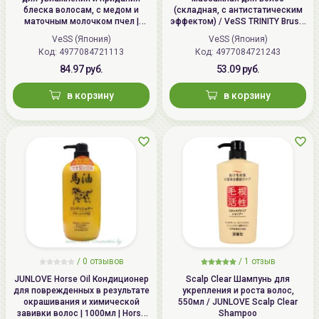
блеска волосам, с медом и
(складная, с антистатическим
маточным молочком пчел |
эффектом) / VeSS TRINITY Brush,
Honey Brush, H-1000
TY-780
VeSS (Япония)
VeSS (Япония)
Код: 4977084721113
Код: 4977084721243
84.97 руб.
53.09 руб.
в корзину
в корзину
/
0 отзывов
/
1 отзыв
JUNLOVE Horse Oil Кондиционер
Scalp Clear Шампунь для
для поврежденных в результате
укрепления и роста волос,
окрашивания и химической
550мл / JUNLOVE Scalp Clear
завивки волос | 1000мл | Horse
Shampoo