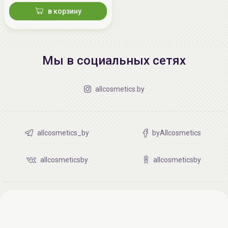
в корзину
Мы в социальных сетях
allcosmetics.by
allcosmetics_by
byAllcosmetics
allcosmeticsby
allcosmeticsby