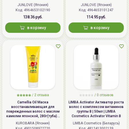
Oil Conditioner
JUNLOVE (Япония)
JUNLOVE (Япония)
Код: 4964653102190
Код: 4964653101247
138.36 руб.
114.95 руб.
в корзину
в корзину
/
2 отзыва
/
0 отзывов
Camellia Oil Маска
LIMBA Activator Активатор роста
восстанавливающая для
волос с комплексом витаминов
поврежденных волос с маслом
группы В | 50мл | LIMBA
камелии японской, 280г(туба) /
Cosmetics Activator Vitamin B
KUROBARA Camellia Oil Hair Pack
KUROBARA (Япония)
LIMBA Cosmetics (Беларусь)
Код: 4901508972720
Код: 4812413002139