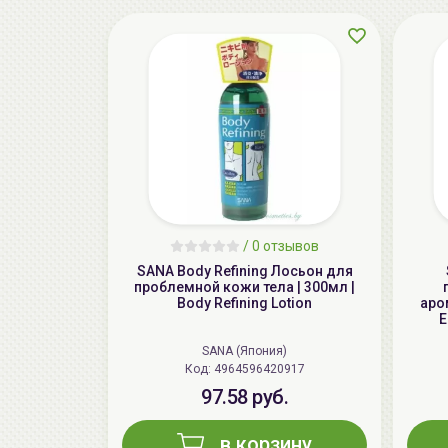
/
0 отзывов
SANA Body Refining Лосьон для
проблемной кожи тела | 300мл |
Body Refining Lotion
аро
E
SANA (Япония)
Код: 4964596420917
97.58 руб.
в корзину