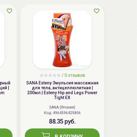
AiliCode Бальзам для волос
/
0 отзывов
увлажняющий, 250мл
ярный
SANA Esteny Эмульсия массажная
19.99 руб.
27.38 руб.
-26%
щий |
для тела, антицеллюлитная |
am
200мл | Esteny Hip and Legs Power
Tight EX
SANA (Япония)
Код: 4964596425806
aкция
88.35 руб.
в корзину