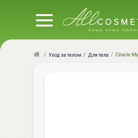
Ciracle М
Уход за телом
Для тела