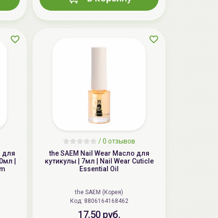
AiliCode Восстанавливающий крем-
пилинг для лица, 50мл
24.90 руб.
49.95 руб.
-50%
/
0 отзывов
м для
the SAEM Nail Wear Масло для
0мл |
кутикулы | 7мл | Nail Wear Cuticle
am
Essential Oil
the SAEM (Корея)
Код: 8806164168462
17.50 руб.