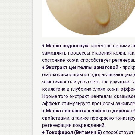
♦
Масло подсолнуха
известно своими а
замедлить процессы старения кожи, так
состояние кожи, способствует регенерац
♦ Экстракт центеллы азиатско
й - пре
омолаживающим и оздоравливающим де
эластичность и упругость, т.к. улучшае
коллагена в глубоких слоях кожи: эффек
Кроме того экстракт центеллы оказыва
эффект, стимулирует процессы заживле
♦ Масла эвкалипта
и чайного дерева
об
свойствами, а также прекрасно тонизир
регенерации повреждений.
♦
Токоферол (Витамин E)
способствует 