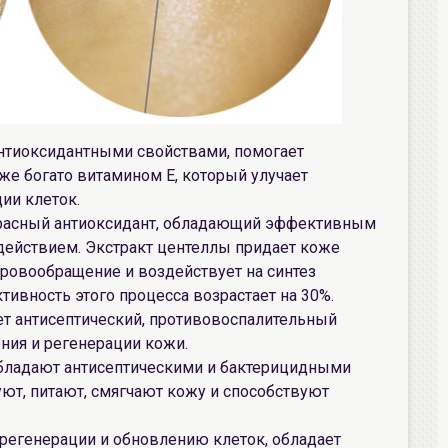
нтиоксидантными свойствами, помогает
же богато витамином E, который улучает
ии клеток.
красный антиоксидант, обладающий эффективным
йствием. Экстракт центеллы придает коже
т кровообращение и воздействует на синтез
тивность этого процесса возрастает на 30%.
ет антисептический, противовоспалительный
ния и регенерации кожи.
ладают антисептическими и бактерицидными
уют, питают, смягчают кожу и способствуют
регенерации и обновлению клеток, обладает