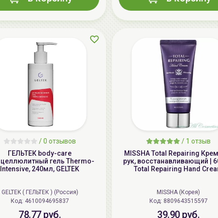
/
0 отзывов
/
1 отзыв
ГЕЛЬТЕК body-care
MISSHA Total Repairing Кре
ицеллюлитный гель Thermo-
рук, восстанавливающий | 6
Intensive, 240мл, GELTEK
Total Repairing Hand Cre
GELTEK ( ГЕЛЬТЕК ) (Россия)
MISSHA (Корея)
Код: 4610094695837
Код: 8809643515597
78.77 руб.
39.90 руб.