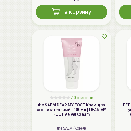
в корзину
/
0 отзывов
the SAEM DEAR MY FOOT Крем для
ГЕЛ
ног питательный | 100мл | DEAR MY
у
FOOT Velvet Cream
the SAEM (Корея)