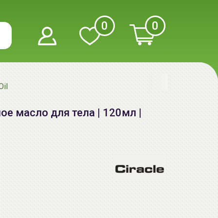
0
0
Oil
ое масло для тела | 120мл |