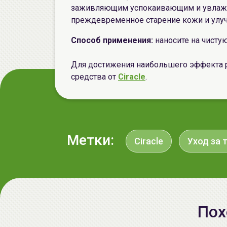
заживляющим успокаивающим и увлаж
преждевременное старение кожи и улу
Способ применения:
наносите на чисту
Для достижения наибольшего эффекта 
средства от
Ciracle
.
Метки:
Ciracle
Уход за 
Пох