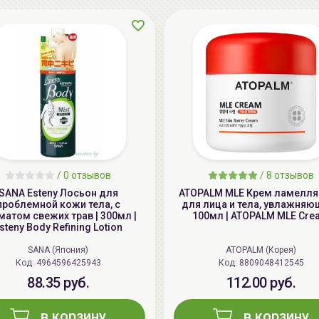
/
0 отзывов
/
8 отзывов
SANA Esteny Лосьон для
ATOPALM MLE Крем ламелл
проблемной кожи тела, с
для лица и тела, увлажняю
матом свежих трав | 300мл |
100мл | ATOPALM MLE Cre
steny Body Refining Lotion
SANA (Япония)
ATOPALM (Корея)
Код: 4964596425943
Код: 8809048412545
88.35 руб.
112.00 руб.
в корзину
в корзину