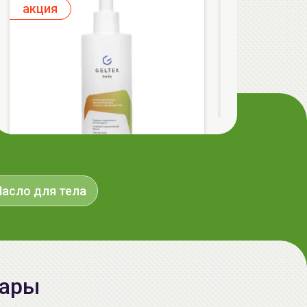
aкция
ГЕЛЬТЕК body Масло для душа,
асло для тела
увлажняющее, Мускус-зеленый чай,
240мл, GELTEK
49.99 руб.
60.91 руб.
-17%
вары
aкция