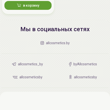
в корзину
Мы в социальных сетях
allcosmetics.by
allcosmetics_by
byAllcosmetics
allcosmeticsby
allcosmeticsby