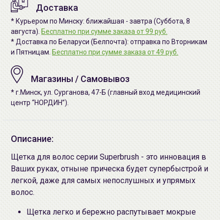
Доставка
* Курьером по Минску: ближайшая - завтра (Суббота, 8
августа).
Бесплатно при сумме заказа от 99 руб.
* Доставка по Беларуси (Белпочта): отправка по Вторникам
и Пятницам.
Бесплатно при сумме заказа от 49 руб.
Магазины / Самовывоз
* г.Минск, ул. Сурганова, 47-Б (главный вход медицинский
центр “НОРДИН”).
Описание:
Щетка для волос серии Superbrush - это инновация в
Ваших руках, отныне прическа будет супербыстрой и
легкой, даже для самых непослушных и упрямых
волос.
Щетка легко и бережно распутывает мокрые