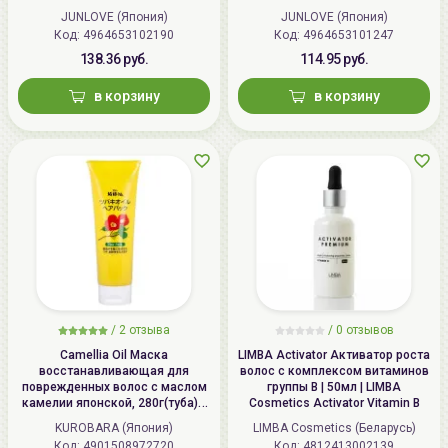
Oil Conditioner
JUNLOVE (Япония)
JUNLOVE (Япония)
Код: 4964653102190
Код: 4964653101247
138.36 руб.
114.95 руб.
в корзину
в корзину
/
2 отзыва
/
0 отзывов
Camellia Oil Маска
LIMBA Activator Активатор роста
восстанавливающая для
волос с комплексом витаминов
поврежденных волос с маслом
группы В | 50мл | LIMBA
камелии японской, 280г(туба) /
Cosmetics Activator Vitamin B
KUROBARA Camellia Oil Hair Pack
KUROBARA (Япония)
LIMBA Cosmetics (Беларусь)
Код: 4901508972720
Код: 4812413002139