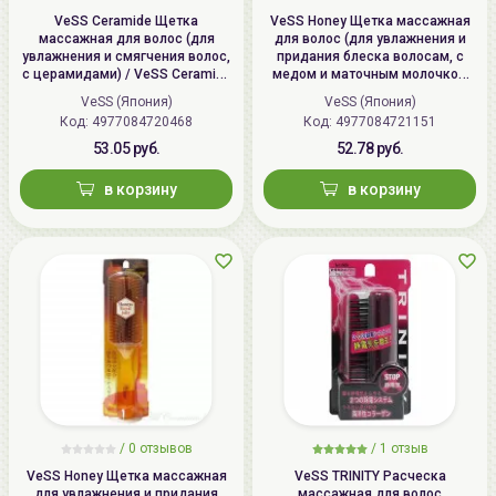
VeSS Ceramide Щетка
VeSS Honey Щетка массажная
массажная для волос (для
для волос (для увлажнения и
увлажнения и смягчения волос,
придания блеска волосам, с
с церамидами) / VeSS Ceramide
медом и маточным молочком
Brush, CRM-500
пчел) / VeSS Honey Brush, H-500
VeSS (Япония)
VeSS (Япония)
Код: 4977084720468
Код: 4977084721151
53.05 руб.
52.78 руб.
в корзину
в корзину
/
0 отзывов
/
1 отзыв
VeSS Honey Щетка массажная
VeSS TRINITY Расческа
для увлажнения и придания
массажная для волос