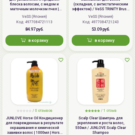
блеска волосам, с медом и
(складная, с антистатическим
маточным молочком пчел |
эффектом) / VeSS TRINITY Brush,
Honey Brush, H-1000
TY-780
VeSS (Япония)
VeSS (Япония)
Код: 4977084721113
Код: 4977084721243
84.97 руб.
53.09 руб.
в корзину
в корзину
/
0 отзывов
/
1 отзыв
JUNLOVE Horse Oil Кондиционер
Scalp Clear Шампунь для
для поврежденных в результате
укрепления и роста волос,
окрашивания и химической
550мл / JUNLOVE Scalp Clear
завивки волос | 1000мл | Horse
Shampoo