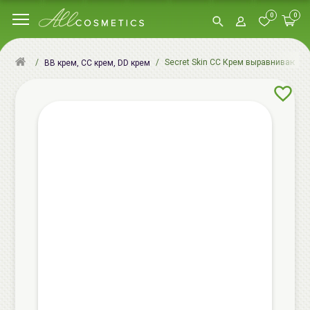
0
0
Secret Skin СС Крем выравнивающий 
BB крем, СС крем, DD крем