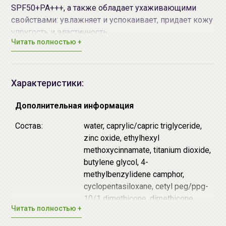
SPF50+PA+++, а также обладает ухаживающими
свойствами: увлажняет и успокаивает, придает кожу
упругость и эластичность.
Читать полностью +
Гидролизованный коллаген состоит из более
мелких молекул чем обычно и максимально
эффективно проникает в слои кожи. Коллаген
Характеристики:
является основой соединительных тканей,
разглаживает морщины, повышает
Дополнительная информация
эластичность и упругость кожи, выстраиваясь в
Состав:
water, caprylic/capric triglyceride,
ее структуру.
zinc oxide, ethylhexyl
Гиалуроновая кислота - один из самых
methoxycinnamate, titanium dioxide,
известных увлажняющих компонентов, создает
butylene glycol, 4-
на поверхности кожи легкую защитную пленку,
methylbenzylidene camphor,
позволяющую сохранить естественный уровень
cyclopentasiloxane, cetyl peg/ppg-
увлажненности, делает кожу более упругой
10/1 dimethicone, dimethicone,
эластичной. Благодаря содержанию несколько
Читать полностью +
arbutin, beeswax,
видов гиалуроновой кислоты средство не
cyclohexasiloxane, mica, sorbitan
только увлажняет кожу на поверхности, но и