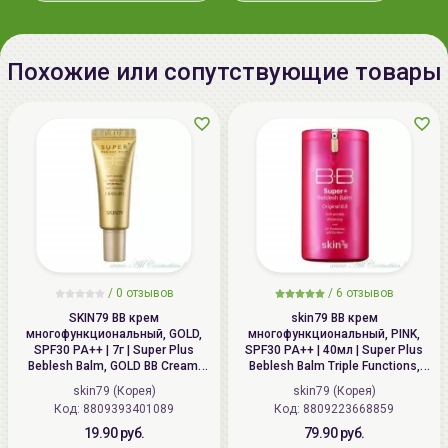
potassium hyaluronate,
hydroxypropyltrimonium
hyaluronate, hydrolyzed hyaluronic
Похожие или сопутствующие товары
acid, hyaluronic acid, disodium edta,
phenoxyethanol, fragrance
Дата
смотрите на упаковке (дд мм
производства:
гггг)
Срок годности:
смотрите на упаковке (дд мм
гггг)
Производитель:
"Secret Skin Co., Ltd", Республика
Корея, 83-1, Nongok-ro, Namdong-
/
0 отзывов
/
6 отзывов
gu, Incheon, Republic of Korea
SKIN79 ВВ крем
skin79 ВВ крем
многофункциональный, GOLD,
многофункциональный, PINK,
SPF30 PA++ | 7г | Super Plus
SPF30 PA++ | 40мл | Super Plus
Импортер в
ИП Мигаль Наталья Петровна,
Beblesh Balm, GOLD BB Cream,
Beblesh Balm Triple Functions,
Беларусь:
УНП 192179286, Беларусь,
SPF30 PA++
PINK BB Cream, SPF30 PA++
skin79 (Корея)
skin79 (Корея)
220020 Минск, ул.Радужная 4/1-
Код: 8809393401089
Код: 8809223668859
136. www.allcosmetics.by, E-mail:
19.90 руб.
79.90 руб.