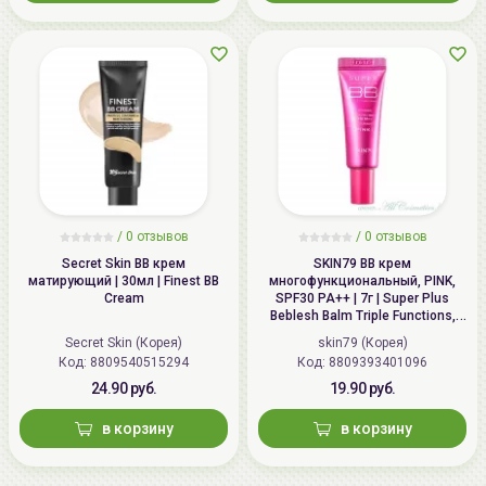
/
0 отзывов
/
0 отзывов
Secret Skin BB крем
SKIN79 ВВ крем
матирующий | 30мл | Finest BB
многофункциональный, PINK,
Cream
SPF30 PA++ | 7г | Super Plus
Beblesh Balm Triple Functions,
PINK BB Cream, SPF30 PA++
Secret Skin (Корея)
skin79 (Корея)
Код: 8809540515294
Код: 8809393401096
24.90 руб.
19.90 руб.
в корзину
в корзину