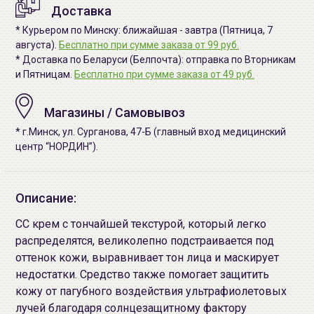
Доставка
* Курьером по Минску: ближайшая - завтра (Пятница, 7
августа).
Бесплатно при сумме заказа от 99 руб.
* Доставка по Беларуси (Белпочта): отправка по Вторникам
и Пятницам.
Бесплатно при сумме заказа от 49 руб.
Магазины / Самовывоз
* г.Минск, ул. Сурганова, 47-Б (главный вход медицинский
центр “НОРДИН”).
Описание:
СС крем с тончайшей текстурой, который легко
распределятся, великолепно подстраивается под
оттенок кожи, выравнивает тон лица и маскирует
недостатки. Средство также помогает защитить
кожу от пагубного воздействия ультрафиолетовых
лучей благодаря солнцезащитному фактору