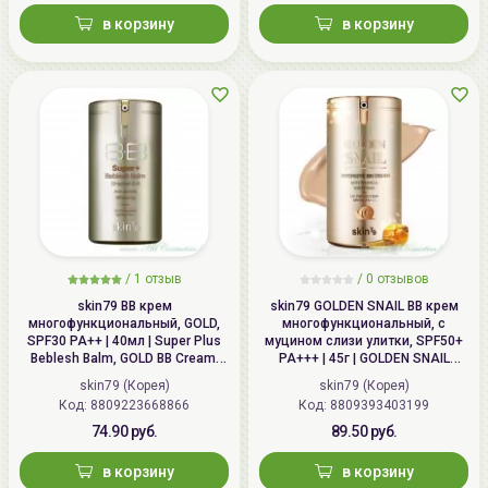
info@allcosmetics.by,
в корзину
в корзину
тел.:+375296131336
/
1 отзыв
/
0 отзывов
skin79 ВВ крем
skin79 GOLDEN SNAIL ВВ крем
многофункциональный, GOLD,
многофункциональный, с
SPF30 PA++ | 40мл | Super Plus
муцином слизи улитки, SPF50+
Beblesh Balm, GOLD BB Cream,
PA+++ | 45г | GOLDEN SNAIL
SPF30 PA++
Intensive BB Cream, SPF50+
skin79 (Корея)
skin79 (Корея)
PA+++
Код: 8809223668866
Код: 8809393403199
74.90 руб.
89.50 руб.
в корзину
в корзину