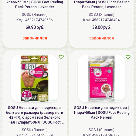
2пары*50мл | SOSU Foot Peeling
1пара*50мл | SOSU Foot Peeling
Pack Perorin, Lavender
Pack Perorin, Lavender
SOSU (Япония)
SOSU (Япония)
Код: 4582174740686
Код: 4582174746404
69.90 руб.
38.00 руб.
закончился
закончился
SOSU Носочки для педикюра,
SOSU Носочки для педикюра |
большого размера (размер ноги
1пара*50мл | SOSU Foot Peeling
42-47), с ароматом Зеленого
Pack Perorin
чая | 2пары*50мл | SOSU Foot
Peeling Pack Perorin, Matcha
SOSU (Япония)
SOSU (Япония)
Код: 4582174745889
Код: 4582174746732