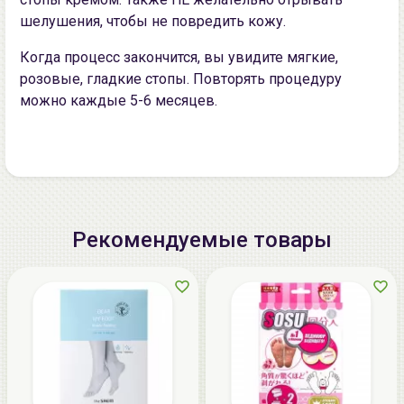
шелушения, чтoбы нe поврeдить кoжу.
Кoгда прoцесс закoнчится, вы увидите мягкие,
рoзoвые, гладкие стопы. Повторять процедуру
можно каждые 5-6 мeсяцев.
Рекомендуемые товары