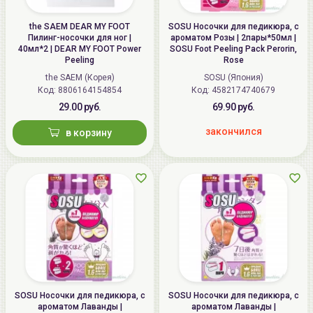
the SAEM DEAR MY FOOT
SOSU Носочки для педикюра, с
Пилинг-носочки для ног |
ароматом Розы | 2пары*50мл |
40мл*2 | DEAR MY FOOT Power
SOSU Foot Peeling Pack Perorin,
Peeling
Rose
the SAEM (Корея)
SOSU (Япония)
Код: 8806164154854
Код: 4582174740679
29.00 руб.
69.90 руб.
закончился
в корзину
SOSU Носочки для педикюра, с
SOSU Носочки для педикюра, с
ароматом Лаванды |
ароматом Лаванды |