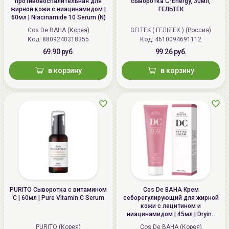
противовоспалительная для
сыворотка C-Energy, 30мл,
жирной кожи с ниацинамидом |
ГЕЛЬТЕК
60мл | Niacinamide 10 Serum (N)
Cos De BAHA (Корея)
GELTEK ( ГЕЛЬТЕК ) (Россия)
Код: 8809240318355
Код: 4610094691112
69.90 руб.
99.26 руб.
в корзину
в корзину
PURITO Сыворотка с витамином
Cos De BAHA Крем
С | 60мл | Pure Vitamin C Serum
себорегулирующий для жирной
кожи с лецитином и
ниацинамидом | 45мл | Drying
Cream (DC)
PURITO (Корея)
Cos De BAHA (Корея)