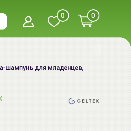
0
0
а-шампунь для младенцев,
я)