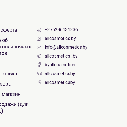
 оферта
+375296131336
allcosmetics.by
 об
AiliCode Набор "Идеальная кожа" 4
 подарочных
info@allcosmetics.by
одноразовых саше
тов
(Восстанавливающий крем-пилинг для
allcosmetics_by
лица 3мл, Альгинатная маска с лифтинг-
эффектом 10мл, Сыворотка
byallcosmetics
7.00 руб.
14.43 руб.
-51%
мультипептидная антивозрастная 3мл,
оставка
allcosmeticsby
Мультипептидный крем для лица и шеи
3мл)
allcosmeticsby
зврат
 магазин
родажи (для
ц)