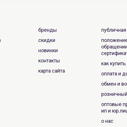
бренды
публичная
скидки
положение
и
обращении
новинки
сертифика
контакты
как купить
карта сайта
оплата и д
обмен и во
розничный
оптовые п
ип и юр.ли
о нас