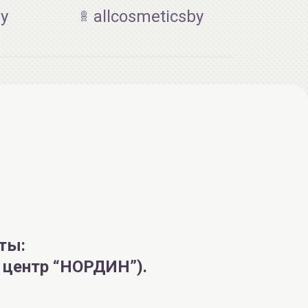
by
allcosmeticsby
AiliCode Гель-масло для душа, 250мл
19.99 руб.
25.53 руб.
-21%
aкция
ты:
й центр “НОРДИН”).