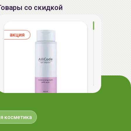
Товары со скидкой
aкция
AiliCode Бальзам для волос
я косметика
увлажняющий, 250мл
19.99 руб.
27.38 руб.
-26%