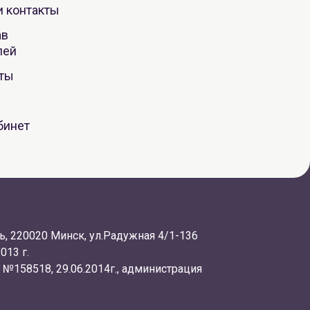
и контакты
ав
лей
оты
бинет
, 220020 Минск, ул.Радужная 4/1-136
013 г.
 №158518, 29.06.2014г., администрация