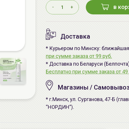
в кор
-
+
Доставка
* Курьером по Минску: ближайшая -
при сумме заказа от 99 руб.
* Доставка по Беларуси (Белпочта
Бесплатно при сумме заказа от 49 
Магазины / Самовыво
* г.Минск, ул. Сурганова, 47-Б (г
“НОРДИН”).