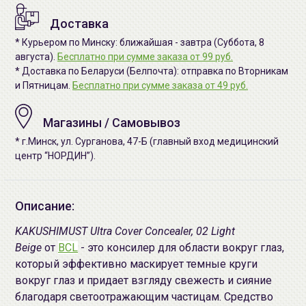
Доставка
* Курьером по Минску: ближайшая - завтра (Суббота, 8
августа).
Бесплатно при сумме заказа от 99 руб.
* Доставка по Беларуси (Белпочта): отправка по Вторникам
и Пятницам.
Бесплатно при сумме заказа от 49 руб.
Магазины / Самовывоз
* г.Минск, ул. Сурганова, 47-Б (главный вход медицинский
центр “НОРДИН”).
Описание:
KAKUSHIMUST Ultra Cover Concealer, 02 Light
Beige
от
BCL
- это консилер для области вокруг глаз,
который эффективно маскирует темные круги
вокруг глаз и придает взгляду свежесть и сияние
благодаря светоотражающим частицам. Средство