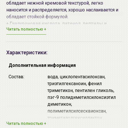
обладает нежной кремовой текстурой, легко
наносится и распределяется, хорошо наслаивается и
обладает стойкой формулой.
♦
Гиалуроновая кислота, патенол, пептиды и
Читать полностью +
витамин E
увлажняют, смягчают и способствуют
омоложению нежной кожи вокруг глаз.
♦
Экстракты ромашки золотистой, хризантемы и
артишока
успокаивают кожу, устраняют
Характеристики:
покраснения, мягко осветляют, а также
обеспечивают антиоксидантную защиту.
Дополнительная информация
Состав:
вода, циклопентасилоксан,
НЕ содержит парабены, спирт, минеральные масла,
триэтилгексаноин, фенил
отдушки.
триметикон, пентилен гликоль,
пэг-9 полидиметилсилоксиэтил
Способ применения:
кончиками пальцев нанести на
диметикон,
кожу вокруг глаз мягкими вбивающими
полиметилсилсесквиоксан,
движениями.
триметилолгексиллактон
Читать полностью +
кроссполимер, дистеардимония