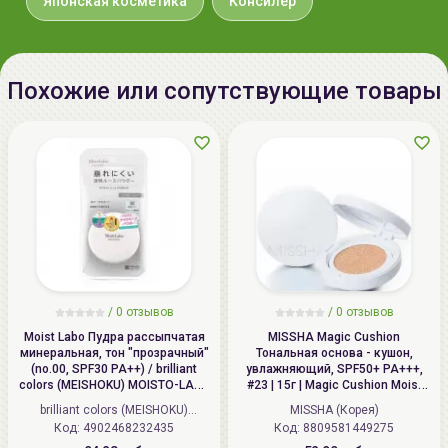
Японская косметика
Консилер
полигидроксистеарат,
триметилсилоксисиликат,
гидрированный диметикон,
Похожие или сопутствующие товары
хлорид натрия, феноксиэтанол,
оксид алюминия, слюда (ci
77019 ), диоксид титана (ci
77891), оксид железа (ci 77492),
оксид железа (ci 77499), оксид
железа (ci 77491), гидроксид
алюминия (ci 77002 ).
Дата
не указывается
производства:
/
0 отзывов
/
0 отзывов
Moist Labo Пудра рассыпчатая
MISSHA Magic Cushion
Срок годности:
окончание срока годности
минеральная, тон "прозрачный"
Тональная основа - кушон,
смотрите на упаковке
(no.00, SPF30 PA++) / brilliant
увлажняющий, SPF50+ PA+++,
colors (MEISHOKU) MOISTO-LABO
#23 | 15г | Magic Cushion Moist
BB MINERAL FOUNDATION
Up, SPF50+ PA+++, #23
Производитель:
[BCL] "Stylinglife Holdings Inc.", 2-
brilliant colors (MEISHOKU)
MISSHA (Корея)
21-1, Кита-Синдзюку, Синдзюку-
Код: 4902468232435
(Япония)
Код: 8809581449275