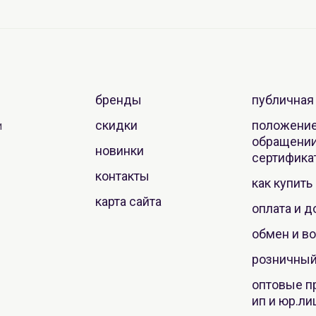
бренды
публичная
скидки
положение
и
обращении
новинки
сертифика
контакты
как купить
карта сайта
оплата и д
обмен и во
розничный
оптовые п
ип и юр.ли