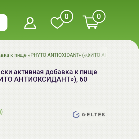
0
0
бавка к пище «PHYTO ANTIOXIDANT» («ФИТО АНТИОКСИДАНТ»)
ески активная добавка к пище
ФИТО АНТИОКСИДАНТ»), 60
я)