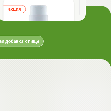
aкция
ая добавка к пище
AiliCode Гель-масло для душа Сочная
вишня, 250мл
19.99 руб.
25.53 руб.
-21%
aкция