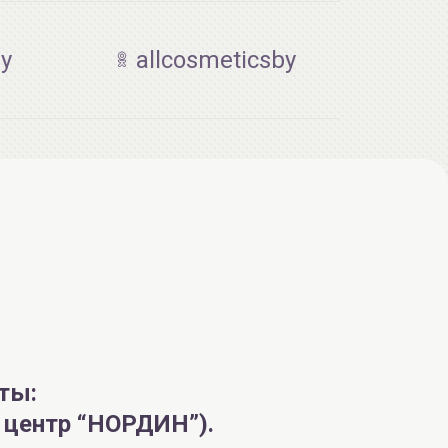
by
allcosmeticsby
AiliCode Гель-масло для душа, 250мл
19.99 руб.
25.53 руб.
-21%
aкция
ты:
й центр “НОРДИН”).