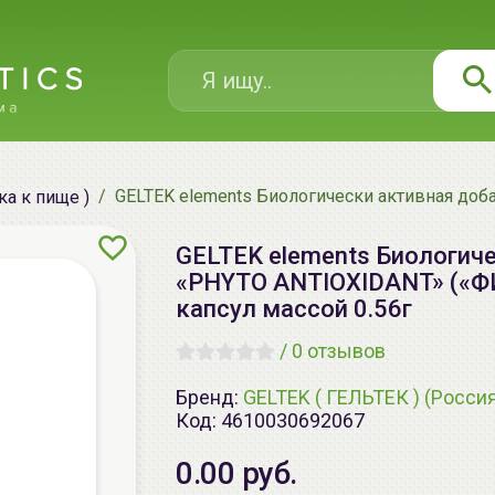
GELTEK elements Биологически активная до
а к пище )
GELTEK elements Биологич
«PHYTO ANTIOXIDANT» («
капсул массой 0.56г
/
0 отзывов
Бренд:
GELTEK ( ГЕЛЬТЕК ) (Росси
Код:
4610030692067
0.00 руб.