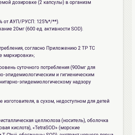
емой дозировке (2 капсулы) в организм
% от АУП/РУСП: 125%*/**).
ание 20мг (600 ед. активности SOD).
требления, согласно Приложению 2 ТР ТС
е маркировки»;
овень суточного потребления (900мг для
рно-эпидемиологическим и гигиеническим
анитарно-эпидемиологическому надзору
изготовителя, в сухом, недоступном для детей
ристаллическая целлюлоза (носитель), оболочка
овая кислота), «TetraSOD» (морские
. Chuii, обогащены SOD), экстракт черного перца