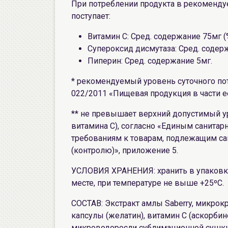
При потреблении продукта в рекоменду
поступает:
Витамин С: Сред. содержание 75мг (
Супероксид дисмутаза: Сред. содерж
Пиперин: Сред. содержание 5мг.
* рекомендуемый уровень суточного по
022/2011 «Пищевая продукция в части е
** не превышает верхний допустимый ур
витамина С), согласно «Единым санита
требованиям к товарам, подлежащим с
(контролю)», приложение 5.
УСЛОВИЯ ХРАНЕНИЯ: хранить в упаковке 
месте, при температуре не выше +25ºС.
СОСТАВ: Экстракт амлы Saberry, микрок
капсулы (желатин), витамин С (аскорбин
микроводоросли сублимационной сушки T