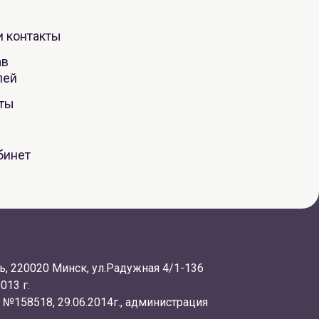
и контакты
ав
лей
оты
бинет
, 220020 Минск, ул.Радужная 4/1-136
013 г.
 №158518, 29.06.2014г., администрация