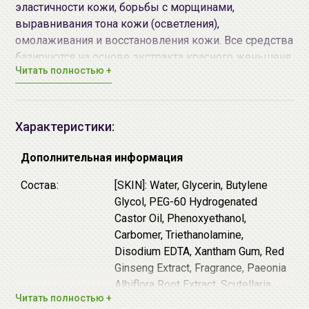
эластичности кожи, борьбы с морщинами,
выравнивания тона кожи (осветления),
омолаживания и восстановления кожи. Все средства
базируются на основе экстракта красного женьшеня.
Читать полностью +
Экстракт красного женьшеня содержит вещества,
обладающие высокой биологической активностью -
сапонины, витамин С и витамины группы В, холин,
фитостерин, пектиновые и смолистые вещества,
Характеристики:
соли фосфора, кадмия, алюминия, железа, кобальта,
магния, цинка, кальция, натрия, калия. Экстракт
Дополнительная информация
красного женьшеня оказывает омолаживающее
Состав:
[SKIN]: Water, Glycerin, Butylene
действие на кожу, прекрасно увлажняет кожу,
Glycol, PEG-60 Hydrogenated
нормализуя водно-солевой баланс.
Castor Oil, Phenoxyethanol,
Экспериментально доказано, что гликозиды
Carbomer, Triethanolamine,
женьшеня стимулируют процесс деления клеток
Disodium EDTA, Xantham Gum, Red
эпидермиса, скорость которого значительно
Ginseng Extract, Fragrance, Paeonia
уменьшается в стареющей коже, положительно
Albiflora Root Extract, Scutellaria
влияют на синтез коллагена дермы, уменьшают
Читать полностью +
Baicalensis Root Extract,
отечность. Благодаря витаминам С и Е экстракт