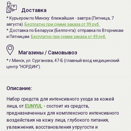
Доставка
* Курьером по Минску: ближайшая - завтра (Пятница, 7
августа).
Бесплатно при сумме заказа от 99 руб.
* Доставка по Беларуси (Белпочта): отправка по Вторникам
и Пятницам.
Бесплатно при сумме заказа от 49 руб.
Магазины / Самовывоз
* г.Минск, ул. Сурганова, 47-Б (главный вход медицинский
центр “НОРДИН”).
Описание:
Набор средств для интенсивного ухода за кожей
лица, от
EUNYUL
- состоит из средств,
предназначенных для комплексного интенсивного
воздействия на кожу лица, глубокого питания,
увлажнения, восстановления упругости и