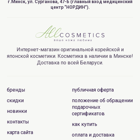
количество крема на кожу вокруг глаз и равномерно
г.Минск, ул. Сурганова, 47-Б (главный вход медицинский
центр “НОРДИН”).
распределите. Кончиками пальцев нежно
помассируйте кожу и дайте средству впитаться.
Рекомендуется применять утром и вечером.
Интернет-магазин оригинальной корейской и
японской косметики. Косметика в наличии в Минске!
Доставка по всей Беларуси.
бренды
публичная оферта
скидки
положение об обращении
подарочных
новинки
сертификатов
контакты
как купить
карта сайта
оплата и доставка