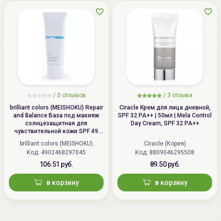
/
0 отзывов
/
3 отзыва
brilliant colors (MEISHOKU) Repair
Ciracle Крем для лица дневной,
and Balance База под макияж
SPF 32 PA++ | 50мл | Mela Control
солнцезащитная для
Day Cream, SPF 32 PA++
чувствительной кожи SPF 49
PA+++, Восстановление и
brilliant colors (MEISHOKU)
Ciracle (Корея)
баланс | 40г | Repair and Balance
Код: 4902468297045
(Япония)
Код: 8809046295508
Skin Care UV Base SPF 49 PA+++
106.51 руб.
89.50 руб.
в корзину
в корзину