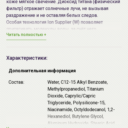
коже мягкое свечение. Диоксид титана (физический
фильтр) отражает солнечные лучи, не вызывая
раздражение и не оставляя белых следов.
Особая технология Ion Supplier (W) позволяет
притягивать молекулы воды, за счёт чего
Читать полностью +
препятствует трансэпидермальной потере влаги,
устраняет шелушение и сухость. Снимает
раздражение и покраснение, приятно освежает.
Крем подходит в качестве дневного ухода и базы
Характеристики:
под макияж. Защищает кожу от воздействия УФ
лучей, поддерживает оптимальный уровень
Дополнительная информация
увлажнённости, обеспечивает визуальное
Состав:
Water, C12-15 Alkyl Benzoate,
выравнивание рельефа.
Methylpropanediol, Titanium
Dioxide, Caprylic/Capric
Дополнительные действующие компоненты:
Triglyceride, Polysilicone-15,
Ниацинамид (витамин B3)
- замедляет доставку
Niacinamide, Octyldodecanol, 1,2-
меланина к эпидермису, за счёт чего
Hexanediol, Butylene Glycol,
предотвращает образование пигментных пятен.
Aluminum Hydroxide, Stearic Acid,
Регулирует выработку себума, уменьшает