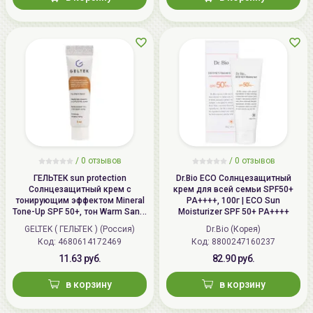
/
0 отзывов
/
0 отзывов
ГЕЛЬТЕК sun protection
Dr.Bio ECO Солнцезащитный
Солнцезащитный крем с
крем для всей семьи SPF50+
тонирующим эффектом Mineral
PA++++, 100г | ECO Sun
Tone-Up SPF 50+, тон Warm Sand,
Moisturizer SPF 50+ PA++++
5мл, GELTEK
GELTEK ( ГЕЛЬТЕК ) (Россия)
Dr.Bio (Корея)
Код: 4680614172469
Код: 8800247160237
11.63 руб.
82.90 руб.
в корзину
в корзину