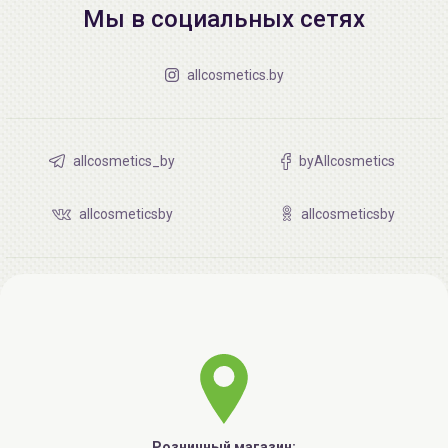
Мы в социальных сетях
allcosmetics.by
allcosmetics_by
byAllcosmetics
allcosmeticsby
allcosmeticsby
Розничный магазин: