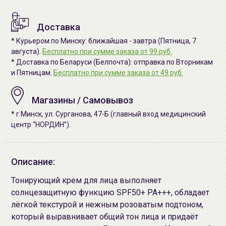
Доставка
* Курьером по Минску: ближайшая - завтра (Пятница, 7
августа).
Бесплатно при сумме заказа от 99 руб.
* Доставка по Беларуси (Белпочта): отправка по Вторникам
и Пятницам.
Бесплатно при сумме заказа от 49 руб.
Магазины / Самовывоз
* г.Минск, ул. Сурганова, 47-Б (главный вход медицинский
центр “НОРДИН”).
Описание:
Тонирующий крем для лица выполняет
солнцезащитную функцию SPF50+ PA+++, обладает
лёгкой текстурой и нежным розоватым подтоном,
который выравнивает общий тон лица и придаёт