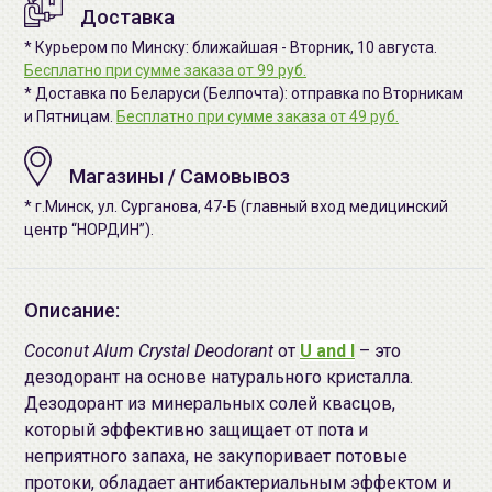
Доставка
* Курьером по Минску: ближайшая - Вторник, 10 августа.
Бесплатно при сумме заказа от 99 руб.
* Доставка по Беларуси (Белпочта): отправка по Вторникам
и Пятницам.
Бесплатно при сумме заказа от 49 руб.
Магазины / Самовывоз
* г.Минск, ул. Сурганова, 47-Б (главный вход медицинский
центр “НОРДИН”).
Описание:
Coconut Alum Crystal Deodorant
от
U and I
– это
дезодорант на основе натурального кристалла.
Дезодорант из минеральных солей квасцов,
который эффективно защищает от пота и
неприятного запаха, не закупоривает потовые
протоки, обладает антибактериальным эффектом и