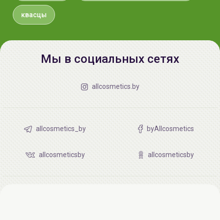
используйте на влажной коже подмышек.
квасцы
Проведите дезодорантом по зоне подмышек. Под
действием воды поверхность кристалла
растворяется и образует на коже тончайший
защитный слой.
Мы в социальных сетях
allcosmetics.by
allcosmetics_by
byAllcosmetics
allcosmeticsby
allcosmeticsby