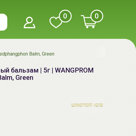
0
0
dphangphon Balm, Green
ый бальзам | 5г | WANGPROM
alm, Green