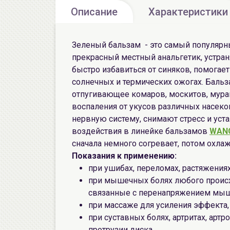
Описание
Характеристики
Зеленый бальзам - это самый популярн
прекрасный местный анальгетик, устран
быстро избавиться от синяков, помогает
солнечных и термических ожогах. Бальз
отпугивающее комаров, москитов, мура
воспаления от укусов различных насек
нервную систему, снимают стресс и уста
воздействия в линейке бальзамов
WAN
сначала немного согревает, потом охла
Показания к применению:
при ушибах, переломах, растяжения
при мышечных болях любого происх
связанные с перенапряжением мы
при массаже для усиления эффекта,
при суставных болях, артритах, артр
протрузии диска