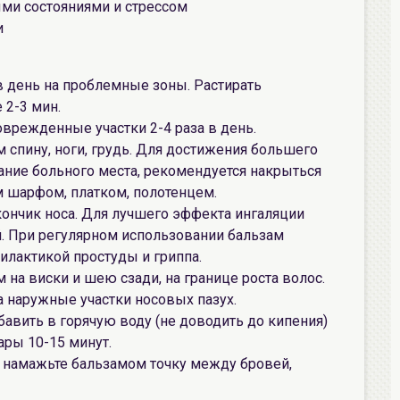
ыми состояниями и стрессом
и
 в день на проблемные зоны. Растирать
2-3 мин.
оврежденные участки 2-4 раза в день.
 спину, ноги, грудь. Для достижения большего
вание больного места, рекомендуется накрыться
м шарфом, платком, полотенцем.
кончик носа. Для лучшего эффекта ингаляции
й. При регулярном использовании бальзам
илактикой простуды и гриппа.
 на виски и шею сзади, на границе роста волос.
а наружные участки носовых пазух.
бавить в горячую воду (не доводить до кипения)
ары 10-15 минут.
– намажьте бальзамом точку между бровей,