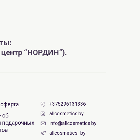
ты:
й центр “НОРДИН”).
 оферта
+375296131336
allcosmetics.by
 об
 подарочных
info@allcosmetics.by
тов
allcosmetics_by