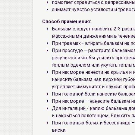
помогает справиться с депрессивн
снимает чувство усталости и тревог
Способ применения:
Бальзам следует наносить 2-3 раза
массажными движениями в течение 
При травмах - втирать бальзам на п
При простуде – разотрите бальзамом
результата и чтобы усилить прогре
теплым одеялом или укутать теплы
При насморке нанести на крылья и 
нанесите бальзам над верхней губо
укрепляет иммунитет и служит проф
При головной боли нанесите бальзам
При насморке – нанесите бальзам н
Для ингаляций - каплю бальзама до
и накрыться полотенцем. Вдыхать п
При головных болях и бессоннице 
виски.