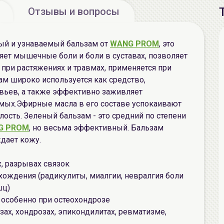
Отзывы и вопросы
ый и узнаваемый бальзам от
WANG PROM
, это
яет мышечные боли и боли в суставах, позволяет
 при растяжениях и травмах, применяется при
ам широко используется как средство,
вьев, а также эффективно заживляет
омых.Эфирные масла в его составе успокаивают
лость. Зеленый бальзам - это средний по степени
G PROM
, но весьма эффективный. Бальзам
ждает кожу.
х, разрывах связок
ождения (радикулиты, миалгии, невралгия боли
шц)
 особенно при остеохондрозе
озах, хондрозах, эпикондилитах, ревматизме,