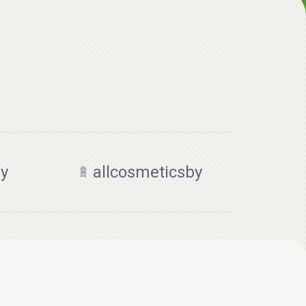
AiliCode Набор для тела Нежная кожа
(Спрей-лосьон для тела 150мл, Гель-
масло для душа 250мл)
25.00 руб.
36.63 руб.
-31%
by
allcosmeticsby