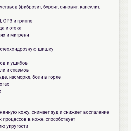
ставов (фиброзит, бурсит, синовит, капсулит,
, ОРЗ и гриппе
да и отека
ях и мигрени
 остеохондрозную шишку
ков и ушибов
ли и спазмов
уде, насморке, боли в горле
огах
х
женную кожу, снимает зуд и снижает воспаление
 процессов в коже, способствует
ию упругости