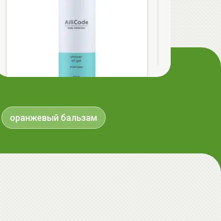
AiliCode Гель-масло для душа, 250мл
оранжевый бальзам
19.99 руб.
25.53 руб.
-21%
aкция