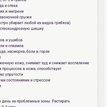
да и отека
ях и мигрени
звоночной грыжи
стро убирает любой из видов грибков)
 остеохондрозную шишку
ков и ушибов
ли и спазмов
уде, насморке, боли в горле
х
женную кожу, снимает зуд и снижает воспаление
 процессов в коже, способствует
ию упругости
ыми состояниями и стрессом
и
 в день на проблемные зоны. Растирать
2-3 мин.