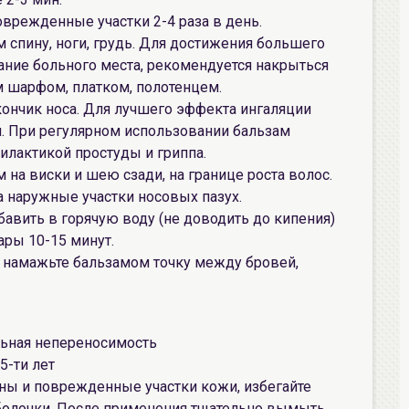
оврежденные участки 2-4 раза в день.
 спину, ноги, грудь. Для достижения большего
вание больного места, рекомендуется накрыться
м шарфом, платком, полотенцем.
кончик носа. Для лучшего эффекта ингаляции
й. При регулярном использовании бальзам
илактикой простуды и гриппа.
 на виски и шею сзади, на границе роста волос.
а наружные участки носовых пазух.
бавить в горячую воду (не доводить до кипения)
ары 10-15 минут.
– намажьте бальзамом точку между бровей,
льная непереносимость
5-ти лет
ны и поврежденные участки кожи, избегайте
оболочки. После применения тщательно вымыть