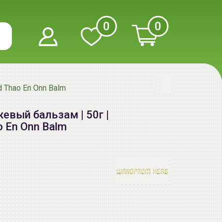
0
0
Thao En Onn Balm
вый бальзам | 50г |
En Onn Balm