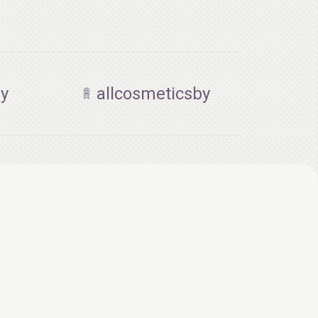
by
allcosmeticsby
AiliCode Набор для тела Нежная кожа
(Спрей-лосьон для тела 150мл, Гель-
масло для душа 250мл)
25.00 руб.
36.63 руб.
-31%