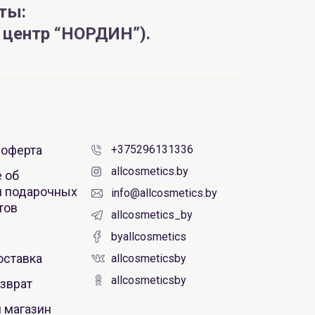
ты:
й центр “НОРДИН”).
 оферта
+375296131336
allcosmetics.by
 об
 подарочных
info@allcosmetics.by
тов
allcosmetics_by
byallcosmetics
оставка
allcosmeticsby
allcosmeticsby
зврат
 магазин