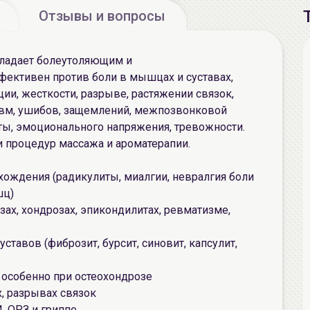
Отзывы и вопросы
адает болеутоляющим и
ективен против боли в мышцах и суставах,
ии, жесткости, разрыве, растяжении связок,
авм, ушибов, защемлений, межпозвонковой
ты, эмоционального напряжения, тревожности.
 процедур массажа и ароматерапии.
ождения (радикулиты, миалгии, невралгия боли
шц)
озах, хондрозах, эпикондилитах, ревматизме,
ставов (фиброзит, бурсит, синовит, капсулит,
 особенно при остеохондрозе
х, разрывах связок
, ОРЗ и гриппе