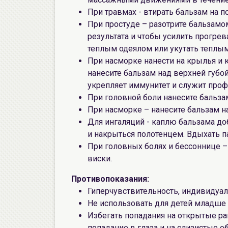
При травмах - втирать бальзам на п
При простуде – разотрите бальзамом
результата и чтобы усилить прогре
теплым одеялом или укутать теплы
При насморке нанести на крылья и 
нанесите бальзам над верхней губо
укрепляет иммунитет и служит проф
При головной боли нанесите бальзам
При насморке – нанесите бальзам н
Для ингаляций - каплю бальзама до
и накрыться полотенцем. Вдыхать п
При головных болях и бессоннице 
виски.
Противопоказания:
Гиперчувствительность, индивидуа
Не использовать для детей младше 
Избегать попадания на открытые ра
попадание в глаза и на слизистые 