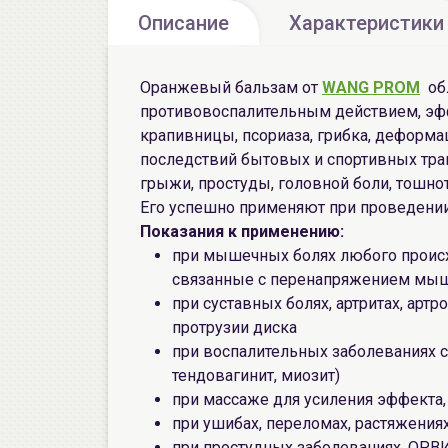
Описание
Характеристики
Оранжевый бальзам от
WANG PROM
обл
противовоспалительным действием, эфф
крапивницы, псориаза, грибка, деформац
последствий бытовых и спортивных тр
грыжи, простуды, головной боли, тошно
Его успешно применяют при проведении
Показания к применению:
при мышечных болях любого происх
связанные с перенапряжением мы
при суставных болях, артритах, артр
протрузии диска
при воспалительных заболеваниях су
тендовагинит, миозит)
при массаже для усиления эффекта,
при ушибах, переломах, растяжения
при простудных заболеваниях, ОРВИ