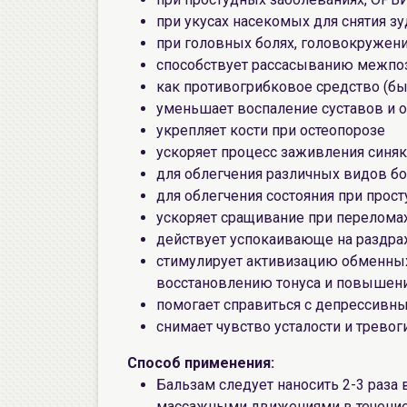
при укусах насекомых для снятия зу
при головных болях, головокружени
способствует рассасыванию межпо
как противогрибковое средство (бы
уменьшает воспаление суставов и
укрепляет кости при остеопорозе
ускоряет процесс заживления синя
для облегчения различных видов бо
для облегчения состояния при прост
ускоряет сращивание при перелома
действует успокаивающе на раздра
стимулирует активизацию обменных
восстановлению тонуса и повышен
помогает справиться с депрессивн
снимает чувство усталости и тревог
Способ применения:
Бальзам следует наносить 2-3 раза
массажными движениями в течение 