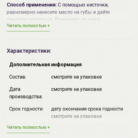
Способ применения:
С помощью кисточки,
равномерно нанесите масло на губы и дайте
средству впитаться. Применять по мере
Читать полностью +
необходимости.
Наибольшего эффекта можно достичь используя
комплексно косметические средства от
Holika Holika
.
Характеристики:
Дополнительная информация
Состав:
смотрите на упаковке
Дата
смотрите на упаковке
производства:
Срок годности:
дату окончания срока годности
смотрите на упаковке
Читать полностью +
Производитель:
[Holika Holika] "Enprani Co., Ltd.",
Республика Корея, Republic of