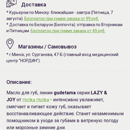
Доставка
* Курьером по Минску: ближайшая - завтра (Пятница, 7
августа).
Бесплатно при сумме заказа от 99 руб.
* Доставка по Беларуси (Белпочта): отправка по Вторникам
и Пятницам.
Бесплатно при сумме заказа от 49 руб.
Магазины / Самовывоз
* г.Минск, ул. Сурганова, 47-Б (главный вход медицинский
центр “НОРДИН”).
Описание:
Масло для губ, линии
gudetama
серии
LAZY &
JOY
от
Holika Holika
- интенсивно увлажняет,
смягчает и питает кожу губ, оказывает
восстанавливающее действие. Станет незаменимым
помощником в уходе за губами в ветреную погоду
или морозные зимние дни.