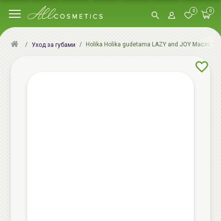
0
0
Holika Holika gudetama LAZY and JOY Масло для г
Уход за губами