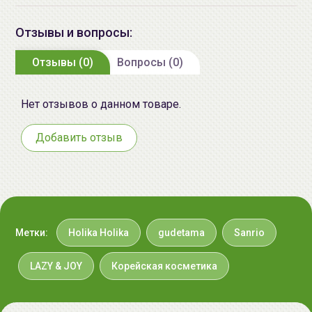
Korea, 401, CTS B/D, Noryangjin-ro,
Dongjak-gu, Seoul
Отзывы и вопросы:
Импортер в
ИП Мигаль Наталья Петровна,
Отзывы (0)
Вопросы (0)
Беларусь:
УНП 192179286 Беларусь,
220020 Минск, ул.Радужная 4/1-
Нет отзывов о данном товаре.
136. www.allcosmetics.by, E-mail:
info@allcosmetics.by,
Добавить отзыв
тел.:+375296131336
Метки:
Holika Holika
gudetama
Sanrio
LAZY & JOY
Корейская косметика