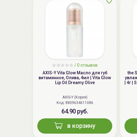
/
0 отзывов
AXIS-Y Vita Glow Масло для губ
the 
витаминное, Олива, 4мл | Vita Glow
увлаж
Lip Oil Dreamy Olive
| 4г |
AXIS-Y (Корея)
Код: 8809634611086
64.90 руб.
в корзину