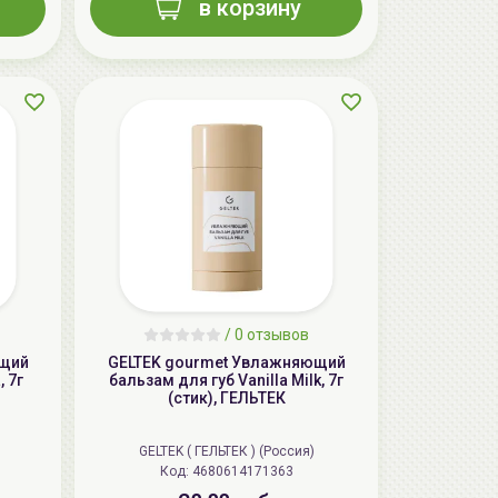
в корзину
/
0 отзывов
ющий
GELTEK gourmet Увлажняющий
, 7г
бальзам для губ Vanilla Milk, 7г
(стик), ГЕЛЬТЕК
GELTEK ( ГЕЛЬТЕК ) (Россия)
Код: 4680614171363