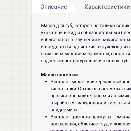
Описание
Характеристики
Масло для губ, которое не только велик
ухоженный вид и соблазнительный блеск
избавляет от шелушений и заживляет м
и вредного воздействия окружающей ср
приятным медовым ароматом, средство 
подчеркивает натуральный оттенок. губ.
Масло содержит:
Экстракт меда - универсальный кос
типов кожи. Он оказывает увлажняю
противовоспалительным и антимик
выработку гиалуроновой кислоты и
эпидермиса.
Экстракт цветков примулы - смягчае
воспаления, облегчает зуд и жжени
радикалов, защищает эпидермис от