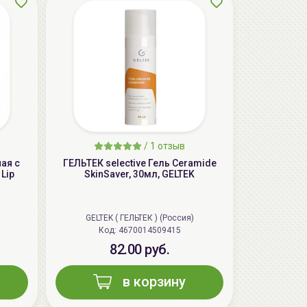
/
1 отзыв
AiliCode Гель-масло для душа, 250мл
ая с
ГЕЛЬТЕК selective Гель Ceramide
19.99 руб.
25.53 руб.
-21%
 Lip
SkinSaver, 30мл, GELTEK
GELTEK ( ГЕЛЬТЕК ) (Россия)
aкция
Код: 4670014509415
82.00 руб.
в корзину