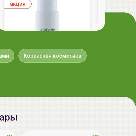
aкция
бами
Корейская косметика
AiliCode Гель-масло для душа Сочная
вишня, 250мл
19.99 руб.
25.53 руб.
-21%
вары
aкция