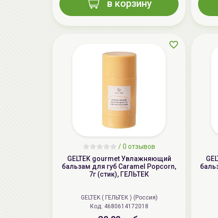
в корзину
/
0 отзывов
GELTEK gourmet Увлажняющий
GEL
бальзам для губ Caramel Popcorn,
баль
7г (стик), ГЕЛЬТЕК
GELTEK ( ГЕЛЬТЕК ) (Россия)
Код: 4680614172018