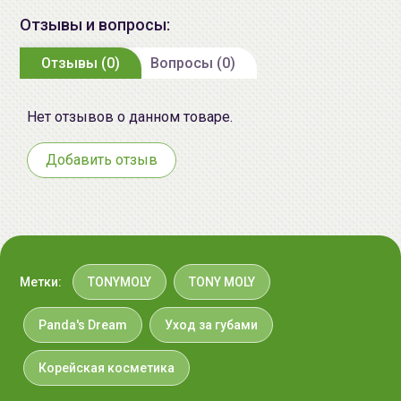
Импортер в
ИП Мигаль Наталья Петровна,
Отзывы и вопросы:
Беларусь:
УНП 192179286, Беларусь,
220020 Минск, ул.Радужная 4/1-
Отзывы (0)
Вопросы (0)
136. www.allcosmetics.by, E-mail:
info@allcosmetics.by,
Нет отзывов о данном товаре.
тел.:+375296131336
Добавить отзыв
Метки:
TONYMOLY
TONY MOLY
Panda's Dream
Уход за губами
Корейская косметика