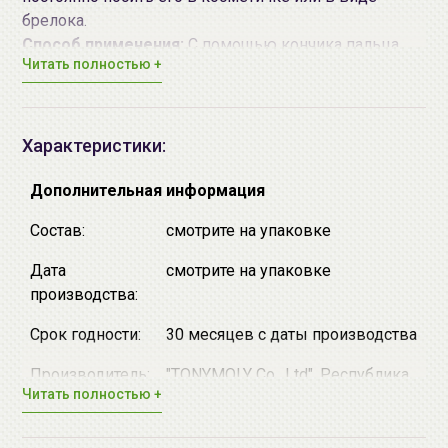
брелока.
Способ применения:
С помощью кончика пальца
Читать полностью +
или
кисти
нанесите небольшое количество бальзама
на губы и равномерно распределите. Применять так
часто как это необходимо.
Для достижения наибольшего эффекта
Характеристики:
рекомендуется использовать комплексно
косметические средства от
TONY MOLY
.
Дополнительная информация
Состав:
смотрите на упаковке
Дата
смотрите на упаковке
производства:
Срок годности:
30 месяцев с даты производства
Производитель:
"TONYMOLY Co., Ltd", Республика
Читать полностью +
Корея, Republic of Korea, 851-3
Bangbae Dong, Seocho Gu, Seoul