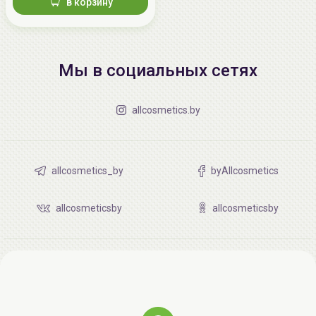
в корзину
Мы в социальных сетях
allcosmetics.by
allcosmetics_by
byAllcosmetics
allcosmeticsby
allcosmeticsby