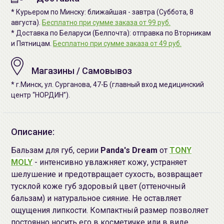
* Курьером по Минску: ближайшая - завтра (Суббота, 8
августа).
Бесплатно при сумме заказа от 99 руб.
* Доставка по Беларуси (Белпочта): отправка по Вторникам
и Пятницам.
Бесплатно при сумме заказа от 49 руб.
Магазины / Самовывоз
* г.Минск, ул. Сурганова, 47-Б (главный вход медицинский
центр “НОРДИН”).
Описание:
Бальзам для губ, серии
Panda's Dream
от
TONY
MOLY
- интенсивно увлажняет кожу, устраняет
шелушение и предотвращает сухость, возвращает
тусклой коже губ здоровый цвет (оттеночный
бальзам) и натуральное сияние. Не оставляет
ощущения липкости. Компактный размер позволяет
постоянно носить его в косметичке или в виде