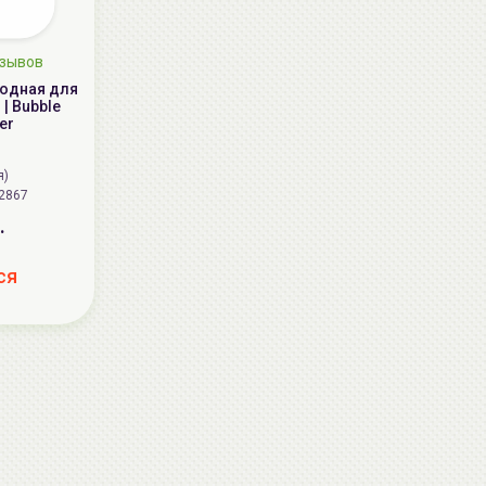
зывов
родная для
 | Bubble
er
я)
2867
.
ся