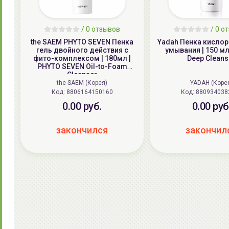
/
0
отзывов
/
0
от
the SAEM PHYTO SEVEN Пенка
Yadah Пенка кисло
гель двойного действия с
умывания | 150 мл
фито-комплексом | 180мл |
Deep Cleans
PHYTO SEVEN Oil-to-Foam
Cleanser
the SAEM (Корея)
YADAH (Коре
Код: 8806164150160
Код: 880934038
0.00 руб.
0.00 руб
закончился
закончил