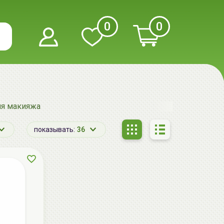
0
0
ия макияжа
показывать:
36