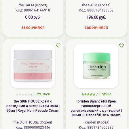
Repair Rx Cream
the SAEM (Корея)
the SAEM (Корея)
Код: 8806164166918
Код: 8806164183656
0.00 руб.
196.00 руб.
закончился
закончился
/
0
отзывов
/
1
отзыв
the SKIN HOUSE Крем с
Torriden Balanceful Крем
пептидами и экстрактом нони |
гипоаллергенный
50мл | Royal Noni Peptide Cream
успокаивающий с центеллой |
80мл | Balanceful Cica Cream
the SKIN HOUSE (Корея)
Torriden (Корея)
Код: 8809080823446
Код: 8809784600985