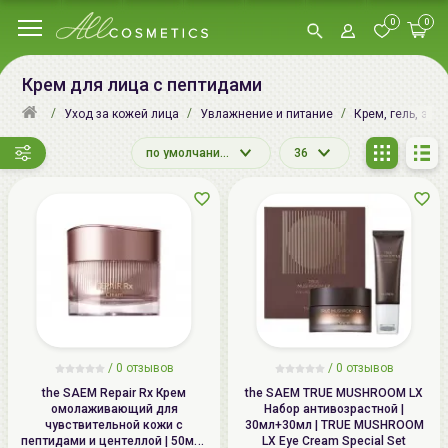
0
0
Крем для лица с пептидами
Уход за кожей лица
Увлажнение и питание
Крем, гель, эму
по умолчанию
36
/
0
отзывов
/
0
отзывов
the SAEM Repair Rx Крем
the SAEM TRUE MUSHROOM LX
омолаживающий для
Набор антивозрастной |
чувствительной кожи с
30мл+30мл | TRUE MUSHROOM
пептидами и центеллой | 50мл |
LX Eye Cream Special Set