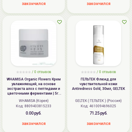
закончился
закончился
/
0
отзывов
/
0
отзывов
WHAMISA Organic Flowers Крем
ГЕЛЬТЕК Флюид для
увлажняющий, на основе
чувствительной кожи
экстракта алоэ с пептидами и
Antiredness Gold, 30мл, GELTEK
цветочными ферментами | 5г |
Organic Flowers Water Cream,
WHAMISA (Корея)
GELTEK ( ГЕЛЬТЕК ) (Россия)
Natto Gum (AW0300)
Код: 8809403815233
Код: 4610094696025
0.00 руб.
71.25 руб.
закончился
закончился