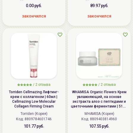
0.00 руб.
89.97 руб.
закончился
закончился
/
2
отзыва
/
2
отзыва
Torriden Cellmazing Лифтинг-
WHAMISA Organic Flowers Крем
крем с коллагеном | 60мл |
увлажняющий, на основе
Cellmazing Low Molecular
экстракта алоэ с пептидами и
Collagen Firming Cream
цветочными ферментами | 51мл
| Organic Flowers Water Cream,
Torriden (Корея)
WHAMISA (Корея)
Natto Gum (AW0299)
Код: 8809784601746
Код: 8809403814960
101.77 руб.
107.55 руб.