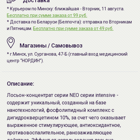
Доставка
* Курьером по Минску: ближайшая - Вторник, 11 августа.
Бесплатно при сумме заказа от 99 руб.
* Доставка по Беларуси (Белпочта): отправка по Вторникам
и Пятницам.
Бесплатно при сумме заказа от 49 руб.
Магазины / Самовывоз
* г.Минск, ул. Сурганова, 47-Б (главный вход медицинский
центр “НОРДИН”).
Описание:
Лосьон-концентрат серии NEO серии intensive -
содержит уникальный, созданный на базе
нанотехнологий, фосфолипидный комплекс с
дигидрокверцетином 10%, за счет чего оказывает
выраженное стимулирующее, антиоксидантное,
противовоспалительное, ранозаживляющее