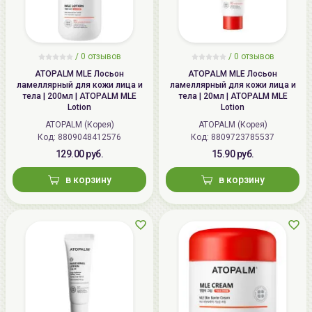
/
0 отзывов
/
0 отзывов
ATOPALM MLE Лосьон
ATOPALM MLE Лосьон
ламеллярный для кожи лица и
ламеллярный для кожи лица и
тела | 200мл | ATOPALM MLE
тела | 20мл | ATOPALM MLE
Lotion
Lotion
ATOPALM (Корея)
ATOPALM (Корея)
Код: 8809048412576
Код: 8809723785537
129.00 руб.
15.90 руб.
в корзину
в корзину