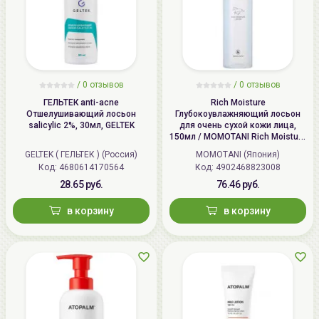
/
0 отзывов
/
0 отзывов
ГЕЛЬТЕК anti-acne
Rich Moisture
Отшелушивающий лосьон
Глубокоувлажняющий лосьон
salicylic 2%, 30мл, GELTEK
для очень сухой кожи лица,
150мл / MOMOTANI Rich Moisture
Horse Oil Lotion
GELTEK ( ГЕЛЬТЕК ) (Россия)
MOMOTANI (Япония)
Код: 4680614170564
Код: 4902468823008
28.65 руб.
76.46 руб.
в корзину
в корзину