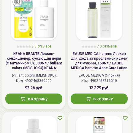
/
0 отзывов
/
0 отзывов
KEANA BEAUTE Лосьон-
EAUDE MEDICA homme Лосьон
кондиционер, сужающий поры
для ухода за проблемной кожей
(с витамином С), 300мл / brilliant
для мужчин, 150мл / EAUDE
colors (MEISHOKU) KEANA
MEDICA homme Acne Care Lotion
BEAUTE Skin Conditioning Lotion
brilliant colors (MEISHOKU)
EAUDE MEDICA (Япония)
Код: 4902468360022
(Япония)
Код: 4902468716010
92.26 руб.
137.29 руб.
в корзину
в корзину