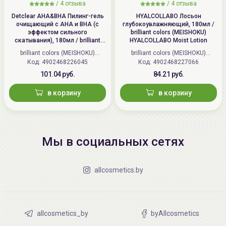
/
4 отзыва
/
4 отзыва
Detclear AHA&BHA Пилинг-гель
HYALCOLLABO Лосьон
очищающий с AHA и BHA (с
глубокоувлажняющий, 180мл /
эффектом сильного
brilliant colors (MEISHOKU)
скатывания), 180мл / brilliant
HYALCOLLABO Moist Lotion
colors (MEISHOKU) Detclear
brilliant colors (MEISHOKU)
brilliant colors (MEISHOKU)
Bright&Peel AHA&BHA Fruits
Код: 4902468226045
(Япония)
Код: 4902468227066
(Япония)
Peeling Jelly
101.04 руб.
84.21 руб.
в корзину
в корзину
Мы в социальных сетях
allcosmetics.by
allcosmetics_by
byAllcosmetics