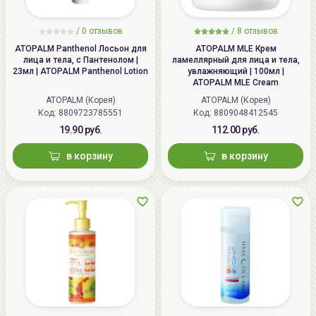
/
0 отзывов
/
8 отзывов
ATOPALM Panthenol Лосьон для
ATOPALM MLE Крем
лица и тела, с Пантенолом |
ламеллярный для лица и тела,
23мл | ATOPALM Panthenol Lotion
увлажняющий | 100мл |
ATOPALM MLE Cream
ATOPALM (Корея)
ATOPALM (Корея)
Код: 8809723785551
Код: 8809048412545
19.90 руб.
112.00 руб.
в корзину
в корзину