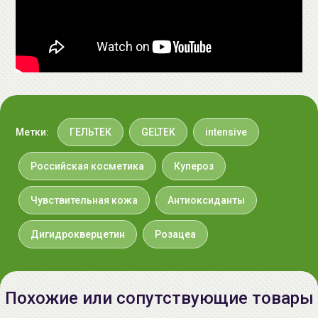
+375296092910
group@allcosmetics.by
Метки:
ГЕЛЬТЕК
GELTEK
intensive
Российская косметика
Купероз
Чувствительная кожа
Антиоксиданты
Дигидрокверцетин
Розацеа
Похожие или сопутствующие товары