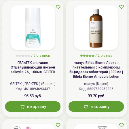
/
0 отзывов
/
2 отзыва
ГЕЛЬТЕК anti-acne
manyo Bifida Biome Лосьон
Отшелушивающий лосьон
питательный с комплексом
salicylic 2%, 100мл, GELTEK
бифидолактобактерий | 300мл |
Bifida Biome Ampoule Lotion
GELTEK ( ГЕЛЬТЕК ) (Россия)
manyo (Корея)
Код: 4610094693437
Код: 8809730952236
95.53 руб.
99.70 руб.
в корзину
в корзину