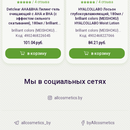
/
4 отзыва
/
4 отзыва
Detclear AHA&BHA Пилинг-гель
HYALCOLLABO Лосьон
очищающий с AHA и BHA (с
глубокоувлажняющий, 180мл /
эффектом сильного
brilliant colors (MEISHOKU)
скатывания), 180мл / brilliant
HYALCOLLABO Moist Lotion
colors (MEISHOKU) Detclear
brilliant colors (MEISHOKU)
brilliant colors (MEISHOKU)
Bright&Peel AHA&BHA Fruits
Код: 4902468226045
(Япония)
Код: 4902468227066
(Япония)
Peeling Jelly
101.04 руб.
84.21 руб.
в корзину
в корзину
Мы в социальных сетях
allcosmetics.by
allcosmetics_by
byAllcosmetics