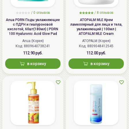
/
0 отзывов
/
8 отзывов
Anua PDRN Пэды увлажняющие
ATOPALM MLE Крем
с ПДРН и гиалуроновой
ламеллярный для лица и тела,
кислотой, 60шт(180мл) | PDRN
увлажняющий | 100мл |
100 Hyaluronic Acid Glow Pad
ATOPALM MLE Cream
Anua (Корея)
ATOPALM (Корея)
Код: 8809640738241
Код: 8809048412545
112.90 руб.
112.00 руб.
в корзину
в корзину