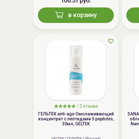
106.51 руб.
в корзину
/
2 отзыва
ГЕЛЬТЕК anti-age Омолаживающий
SANA
концентрат с пептидами 5 peptides,
обла
30мл, GELTEK
Nam
GELTEK ( ГЕЛЬТЕК ) (Россия)