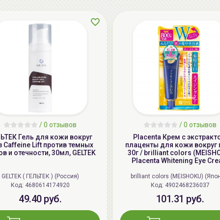
/
0 отзывов
/
0 отзывов
ЬТЕК Гель для кожи вокруг
Placenta Крем с экстракт
з Caffeine Lift против темных
плаценты для кожи вокруг 
ов и отечности, 30мл, GELTEK
30г / brilliant colors (MEISH
Placenta Whitening Eye Cr
GELTEK ( ГЕЛЬТЕК ) (Россия)
brilliant colors (MEISHOKU) (Япо
Код: 4680614174920
Код: 4902468236037
49.40 руб.
101.31 руб.