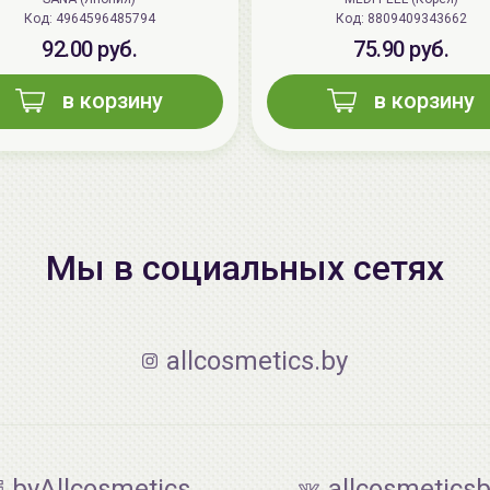
Код: 4964596485794
Код: 8809409343662
92.00 руб.
75.90 руб.
в корзину
в корзину
Мы в социальных сетях
allcosmetics.by
byAllcosmetics
allcosmetics