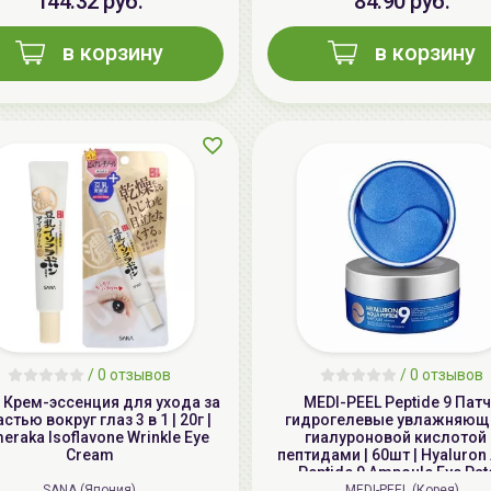
144.32 руб.
84.90 руб.
в корзину
в корзину
/
0 отзывов
/
0 отзывов
 Крем-эссенция для ухода за
MEDI-PEEL Peptide 9 Пат
стью вокруг глаз 3 в 1 | 20г |
гидрогелевые увлажняющ
eraka Isoflavone Wrinkle Eye
гиалуроновой кислотой 
Cream
пептидами | 60шт | Hyaluron
Peptide 9 Ampoule Eye Pat
SANA (Япония)
MEDI-PEEL (Корея)