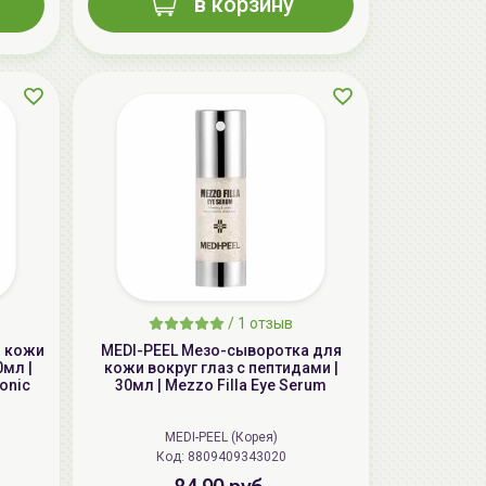
в корзину
AiliCode Гель-масло для душа Сочная
вишня, 250мл
19.99 руб.
25.53 руб.
-21%
/
1 отзыв
я кожи
MEDI-PEEL Мезо-сыворотка для
aкция
0мл |
кожи вокруг глаз с пептидами |
ronic
30мл | Mezzo Filla Eye Serum
MEDI-PEEL (Корея)
Код: 8809409343020