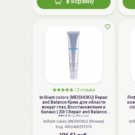
в корзину
/
2 отзыва
brilliant colors (MEISHOKU) Repair
Pin
and Balance Крем для области
коже
вокруг глаз, Восстановление и
co
баланс | 20г | Repair and Balance
Mild Eye Cream
brilliant colors (MEISHOKU) (Япония)
bri
Код: 4902468297076