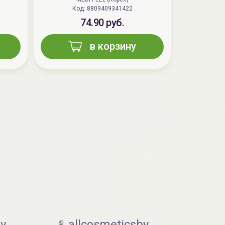
Код: 8809409341422
74.90 руб.
в корзину
by
allcosmeticsby