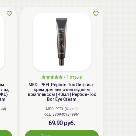
AiliCode Восстанавливающий крем-
/
1 отзыв
пилинг для лица, 50мл
ом
MEDI-PEEL Peptide-Tox Лифтинг-
глаз,
крем для век с пептидным
24.90 руб.
49.95 руб.
-50%
OKU)
комплексом | 40мл | Peptide-Tox
eam
Bor Eye Cream
ния)
MEDI-PEEL (Корея)
Код: 8809409349961
aкция
69.90 руб.