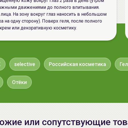
чищенную кожу вокруг глаз 2 раза в день (утром
сажными движениями до полного впитывания.
лица. На зону вокруг глаз наносить в небольшом
 на одну сторону). Поверх геля, после полного
крем или декоративную косметику.
K
selective
Российская косметика
Гел
Отёки
ожие или сопутствующие то