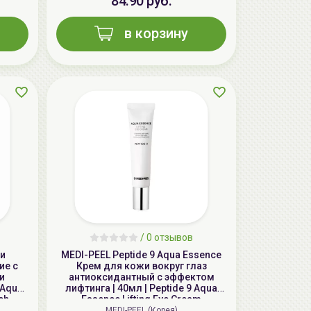
84.90 руб.
в корзину
AiliCode Гель-масло для душа, 250мл
19.99 руб.
25.53 руб.
-21%
/
0 отзывов
чи
MEDI-PEEL Peptide 9 Aqua Essence
ие с
Крем для кожи вокруг глаз
и
антиоксидантный с эффектом
 Aqua
лифтинга | 40мл | Peptide 9 Aqua
ch
Essence Lifting Eye Cream
MEDI-PEEL (Корея)