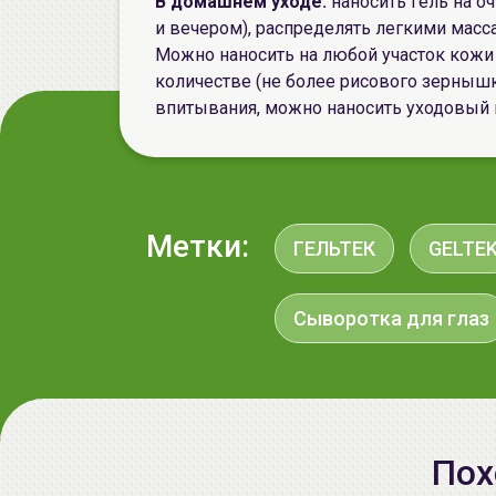
В домашнем уходе:
наносить гель на о
и вечером), распределять легкими мас
Можно наносить на любой участок кожи 
количестве (не более рисового зернышка
впитывания, можно наносить уходовый 
Метки:
ГЕЛЬТЕК
GELTE
Сыворотка для глаз
Пох