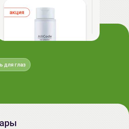
aкция
ь для глаз
AiliCode Бальзам для волос
увлажняющий, 250мл
19.99 руб.
27.38 руб.
-26%
вары
aкция