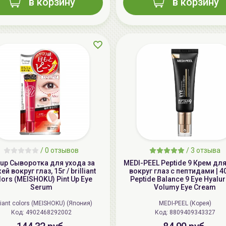
в корзину
в корзину
/
0 отзывов
/
3 отзыва
tup Сыворотка для ухода за
MEDI-PEEL Peptide 9 Крем дл
й вокруг глаз, 15г / brilliant
вокруг глаз с пептидами | 4
lors (MEISHOKU) Pint Up Eye
Peptide Balance 9 Eye Hyalu
Serum
Volumy Eye Cream
lliant colors (MEISHOKU) (Япония)
MEDI-PEEL (Корея)
Код: 4902468292002
Код: 8809409343327