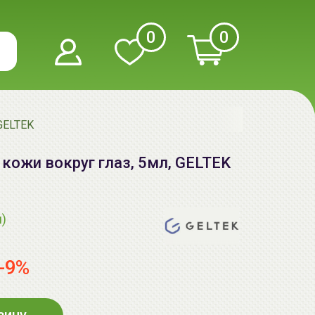
0
0
 GELTEK
 кожи вокруг глаз, 5мл, GELTEK
я)
-9%