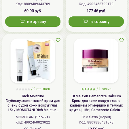
Код: 8809409343709
Код: 4902468700170
69.90 руб.
177.46 руб.
в корзину
в корзину
/
0 отзывов
/
1 отзыв
Rich Moisture
Dr.Melaxin Cemenrete Calcium
Глубокоувлажняющий крем для
Крем для кожи вокруг глаз с
очень сухой кожи вокруг глаз,
кальцием от морщин и темных
15г / MOMOTANI Rich Moisture
кругов | 15г | Cemenrete Calcium
Horse Oil Eye Cream
Dark Spot Cover Eye Cream
MOMOTANI (Япония)
Dr.Melaxin (Корея)
Код: 4902468823022
Код: 8809886481673