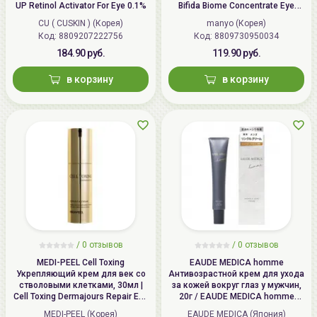
UP Retinol Activator For Eye 0.1%
Bifida Biome Concentrate Eye
Cream
CU ( CUSKIN ) (Корея)
manyo (Корея)
Код: 8809207222756
Код: 8809730950034
184.90 руб.
119.90 руб.
в корзину
в корзину
/
0 отзывов
/
0 отзывов
MEDI-PEEL Cell Toxing
EAUDE MEDICA homme
Укрепляющий крем для век со
Антивозрастной крем для ухода
стволовыми клетками, 30мл |
за кожей вокруг глаз у мужчин,
Cell Toxing Dermajours Repair Eye
20г / EAUDE MEDICA homme
Cream
Wrinkle Eye Cream
MEDI-PEEL (Корея)
EAUDE MEDICA (Япония)