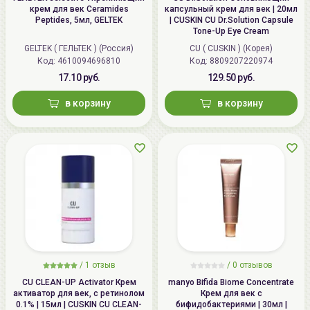
крем для век Ceramides
капсульный крем для век | 20мл
Peptides, 5мл, GELTEK
| CUSKIN CU Dr.Solution Capsule
Tone-Up Eye Cream
GELTEK ( ГЕЛЬТЕК ) (Россия)
CU ( CUSKIN ) (Корея)
Код: 4610094696810
Код: 8809207220974
17.10 руб.
129.50 руб.
в корзину
в корзину
/
1 отзыв
/
0 отзывов
CU CLEAN-UP Activator Крем
manyo Bifida Biome Concentrate
активатор для век, с ретинолом
Крем для век с
0.1% | 15мл | CUSKIN CU CLEAN-
бифидобактериями | 30мл |