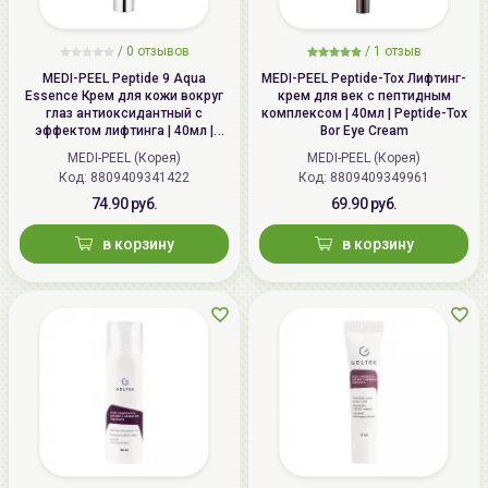
group@allcosmetics.by
/
0 отзывов
/
1 отзыв
MEDI-PEEL Peptide 9 Aqua
MEDI-PEEL Peptide-Tox Лифтинг-
Essence Крем для кожи вокруг
крем для век с пептидным
глаз антиоксидантный с
комплексом | 40мл | Peptide-Tox
эффектом лифтинга | 40мл |
Bor Eye Cream
Peptide 9 Aqua Essence Lifting
MEDI-PEEL (Корея)
MEDI-PEEL (Корея)
Eye Cream
Код: 8809409341422
Код: 8809409349961
74.90 руб.
69.90 руб.
в корзину
в корзину