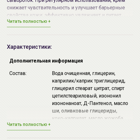
сывороток. При регулярном использовании, крем
снижает чувствительность и улучшает барьерные
свойства кожи; эффективно увлажняет и питает
Читать полностью +
кожу; повышает эластичность и упругость кожи,
уменьшает количество и глубину морщин.
Эффективность крема достигается благодаря
Характеристики:
активным компонентам, каждый из которых
выполняет свою функцию:
Дополнительная информация
Церамиды NP - схожи с липидами рогового слоя
Состав:
Вода очищенная, глицерин,
кожи, они улучшают защитные свойства кожи,
каприлик/каприк триглицерид,
увлажняют и повышают ее упругость, дают
глицерил стеарат цитрат, спирт
стойкий лифтинг-эффект.
цетилстеариловый, изононил
Пептидный комплекс «Син-Такс» - уплотняет
изононаноат, Д-Пантенол, масло
возрастную кожу, возвращая ей эластичность и
ши, оливковые глицериды,
тонус, а также сокращает глубину и количество
коко-каприлат, масло жожоба,
морщин.
Читать полностью +
экстракт гингко билоба,
Экстракт гингко билоба - антиоксидант, который
Церамиды NP,
препятствует фотостарению и восстанавливает