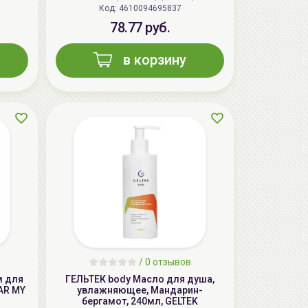
Код: 4610094695837
78.77 руб.
в корзину
AiliCode Восстанавливающий крем-
пилинг для лица, 50мл
24.90 руб.
49.95 руб.
-50%
/
0 отзывов
м для
ГЕЛЬТЕК body Масло для душа,
EAR MY
увлажняющее, Мандарин-
бергамот, 240мл, GELTEK