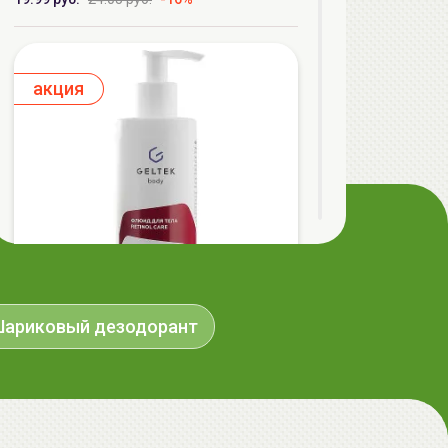
aкция
ариковый дезодорант
ГЕЛЬТЕК body Флюид для тела Retinol
Care, 240мл, GELTEK
79.99 руб.
101.57 руб.
-21%