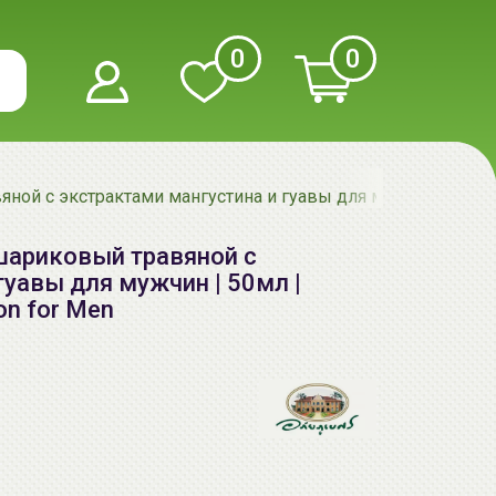
0
0
ой с экстрактами мангустина и гуавы для мужчин | 50мл | D
 шариковый травяной с
гуавы для мужчин | 50мл |
on for Men