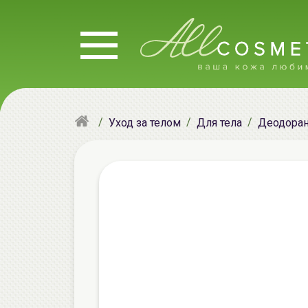
Уход за телом
Для тела
Деодоран