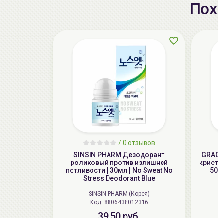
Пох
/
0 отзывов
SINSIN PHARM Дезодорант
GRAC
роликовый против излишней
крист
потливости | 30мл | No Sweat No
50
Stress Deodorant Blue
SINSIN PHARM (Корея)
Код: 8806438012316
39.50 руб.