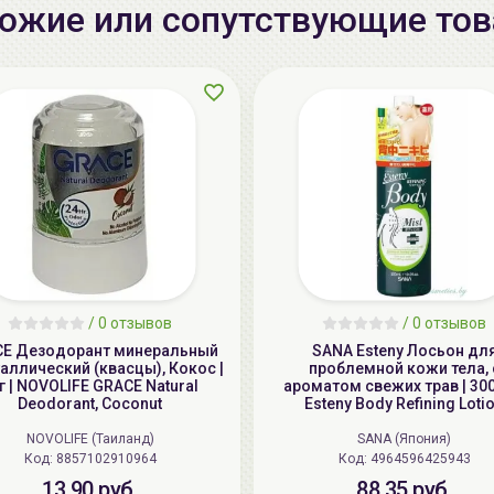
ожие или сопутствующие то
/
0 отзывов
/
0 отзывов
E Дезодорант минеральный
SANA Esteny Лосьон дл
аллический (квасцы), Кокос |
проблемной кожи тела, 
г | NOVOLIFE GRACE Natural
ароматом свежих трав | 300
Deodorant, Coconut
Esteny Body Refining Loti
NOVOLIFE (Таиланд)
SANA (Япония)
Код: 8857102910964
Код: 4964596425943
13.90 руб.
88.35 руб.