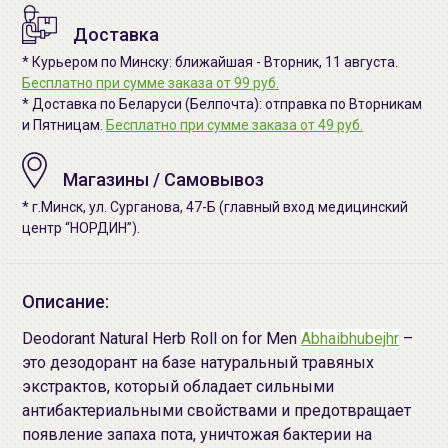
Доставка
* Курьером по Минску: ближайшая - Вторник, 11 августа.
Бесплатно при сумме заказа от 99 руб.
* Доставка по Беларуси (Белпочта): отправка по Вторникам
и Пятницам.
Бесплатно при сумме заказа от 49 руб.
Магазины / Самовывоз
* г.Минск, ул. Сурганова, 47-Б (главный вход медицинский
центр “НОРДИН”).
Описание:
Deodorant Natural Herb Roll on for Men
Abhaibhubejhr
–
это дезодорант на базе натуральный травяных
экстрактов, который обладает сильными
антибактериальными свойствами и предотвращает
появление запаха пота, уничтожая бактерии на