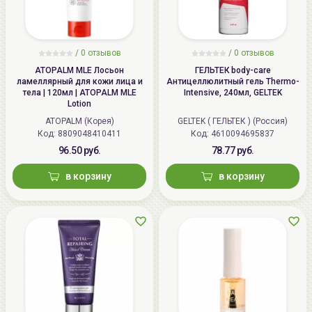
/
0 отзывов
/
0 отзывов
ATOPALM MLE Лосьон
ГЕЛЬТЕК body-care
ламеллярный для кожи лица и
Антицеллюлитный гель Thermo-
тела | 120мл | ATOPALM MLE
Intensive, 240мл, GELTEK
Lotion
ATOPALM (Корея)
GELTEK ( ГЕЛЬТЕК ) (Россия)
Код: 8809048410411
Код: 4610094695837
96.50 руб.
78.77 руб.
в корзину
в корзину