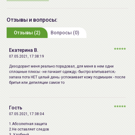
♦
Экстракт центеллы азиатской
- это экстракт
Срок годности:
смотрите упаковке (EXP.
уникального корейского растения, прекрасный
дд.мм.гггг)
Отзывы и вопросы:
антиоксидант, обладающий эффективным
Производитель:
Abhaibhubejhr
антиоксидантным и регенерирующим действием.
Отзывы (2)
Вопросы (0)
Импортер в
ИП Мигаль Наталья Петровна,
Способ применения:
для предотвращения
Беларусь:
УНП 192179286, Беларусь,
повышенной потливости рекомендуется после душа,
Екатерина В.
220020 Минск, ул.Радужная 4/1-
нанести дезодорант на чистую сухую кожу
07.05.2021, 17:38:19
136. www.allcosmetics.by, E-mail:
подмышек. При необходимости можно повторять
info@allcosmetics.by,
Дезодорант меня реально порадовал, для меня в нем одни
процедуру 2-3 раза в течение дня.
сплошные плюсы:- не пачкает одежду;- быстро впитывается;-
тел.:+375296131336
Обязательно каждый раз наносить дезодорант на
запаха пота НЕТ целый день;- успокаивает кожу подмышек - после
чистую, сухую кожу.
бритья или депиляции самое то
Гость
07.05.2021, 17:38:04
1.Абсолютная защита
2.Не оставляет следов
3. Удобный