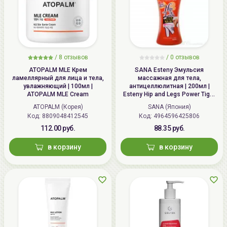
/
8 отзывов
/
0 отзывов
ATOPALM MLE Крем
SANA Esteny Эмульсия
ламеллярный для лица и тела,
массажная для тела,
увлажняющий | 100мл |
антицеллюлитная | 200мл |
ATOPALM MLE Cream
Esteny Hip and Legs Power Tight
EX
ATOPALM (Корея)
SANA (Япония)
Код: 8809048412545
Код: 4964596425806
112.00 руб.
88.35 руб.
в корзину
в корзину