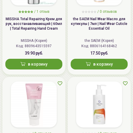
/
1 отзыв
/
0 отзывов
MISSHA Total Repairing Крем для
the SAEM Nail Wear Масло для
рук, восстанавливающий | 60мл
кутикулы | 7мл | Nail Wear Cuticle
| Total Repairing Hand Cream
Essential Oil
MISSHA (Корея)
the SAEM (Корея)
Код: 8809643515597
Код: 8806164168462
39.90 руб.
17.50 руб.
в корзину
в корзину