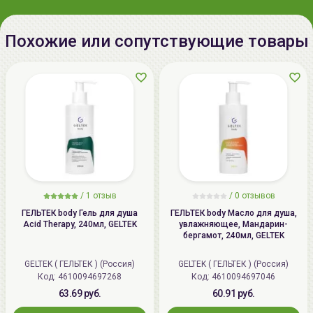
Дата
см. на упаковке (ммгг)
производства:
Похожие или сопутствующие товары
Срок годности:
см. на упаковке (ммгг), 3 года с
даты производства.
Производитель:
ООО «Гельтек-Медика»,
Российская Федерация, 115201
Москва, 1-ый Варшавский
проезд, дом 2, стр.8. (115201
Москва, 1-ый Варшавский
проезд, дом 2, стр.7, 143530
/
1 отзыв
/
0 отзывов
Московская область, Истринский
ГЕЛЬТЕК body Гель для душа
ГЕЛЬТЕК body Масло для душа,
Acid Therapy, 240мл, GELTEK
увлажняющее, Мандарин-
район, г.Дедовск, ул.Набережная
бергамот, 240мл, GELTEK
Речфлота, д.1) +7(495)212-93-66
GELTEK ( ГЕЛЬТЕК ) (Россия)
GELTEK ( ГЕЛЬТЕК ) (Россия)
Импортер в
ООО «Аллкосметикс Групп».
Код: 4610094697268
Код: 4610094697046
Беларусь:
Беларусь, 220113 Минск,
63.69 руб.
60.91 руб.
ул.Мележа, д.5, корп.1, пом.233.