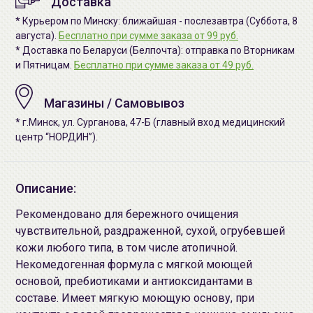
Доставка
* Курьером по Минску: ближайшая - послезавтра (Суббота, 8
августа).
Бесплатно при сумме заказа от 99 руб.
* Доставка по Беларуси (Белпочта): отправка по Вторникам
и Пятницам.
Бесплатно при сумме заказа от 49 руб.
Магазины / Самовывоз
* г.Минск, ул. Сурганова, 47-Б (главный вход медицинский
центр “НОРДИН”).
Описание:
Рекомендовано для бережного очищения
чувствительной, раздраженной, сухой, огрубевшей
кожи любого типа, в том числе атопичной.
Некомедогенная формула с мягкой моющей
основой, пребиотиками и антиоксидантами в
составе. Имеет мягкую моющую основу, при