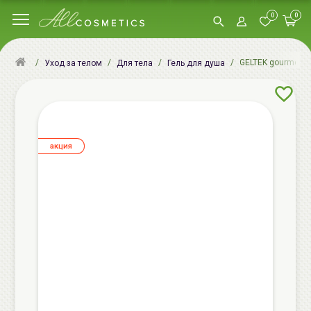
0
0
GELTEK gourmet М
Уход за телом
Для тела
Гель для душа
aкция