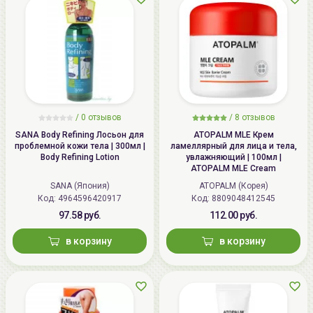
/
0 отзывов
/
8 отзывов
SANA Body Refining Лосьон для
ATOPALM MLE Крем
проблемной кожи тела | 300мл |
ламеллярный для лица и тела,
Body Refining Lotion
увлажняющий | 100мл |
ATOPALM MLE Cream
SANA (Япония)
ATOPALM (Корея)
Код: 4964596420917
Код: 8809048412545
97.58 руб.
112.00 руб.
в корзину
в корзину