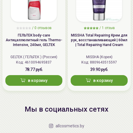
/
0 отзывов
/
1 отзыв
ГЕЛЬТЕК body-care
MISSHA Total Repairing Крем для
Антицеллюлитный гель Thermo-
рук, восстанавливающий | 60мл
Intensive, 240мл, GELTEK
| Total Repairing Hand Cream
GELTEK ( ГЕЛЬТЕК ) (Россия)
MISSHA (Корея)
Код: 4610094695837
Код: 8809643515597
78.77 руб.
39.90 руб.
в корзину
в корзину
Мы в социальных сетях
allcosmetics.by