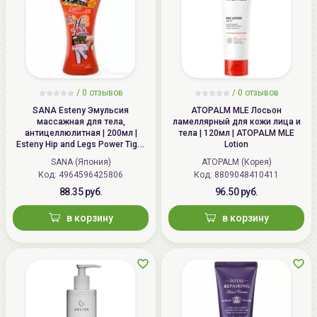
/
0 отзывов
/
0 отзывов
SANA Esteny Эмульсия
ATOPALM MLE Лосьон
массажная для тела,
ламеллярный для кожи лица и
антицеллюлитная | 200мл |
тела | 120мл | ATOPALM MLE
Esteny Hip and Legs Power Tight
Lotion
EX
SANA (Япония)
ATOPALM (Корея)
Код: 4964596425806
Код: 8809048410411
88.35 руб.
96.50 руб.
в корзину
в корзину