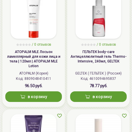
макияжа.
Очищение: Масло можно смешивать с кофе,
кокосовой стружкой и другими жёсткими
частицами для приготовления скраба.
Для детской кожи: Натуральной и безопасность
масла позволяет использовать его даже для
/
0 отзывов
/
0 отзывов
смягчения и снятия раздражений на детской
ATOPALM MLE Лосьон
ГЕЛЬТЕК body-care
коже.
ламеллярный для кожи лица и
Антицеллюлитный гель Thermo-
тела | 120мл | ATOPALM MLE
Intensive, 240мл, GELTEK
Lotion
ATOPALM (Корея)
GELTEK ( ГЕЛЬТЕК ) (Россия)
Код: 8809048410411
Код: 4610094695837
96.50 руб.
78.77 руб.
в корзину
в корзину