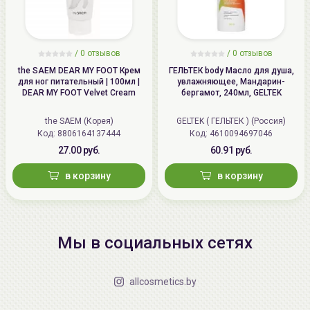
/
0 отзывов
/
0 отзывов
the SAEM DEAR MY FOOT Крем
ГЕЛЬТЕК body Масло для душа,
для ног питательный | 100мл |
увлажняющее, Мандарин-
DEAR MY FOOT Velvet Cream
бергамот, 240мл, GELTEK
the SAEM (Корея)
GELTEK ( ГЕЛЬТЕК ) (Россия)
Код: 8806164137444
Код: 4610094697046
27.00 руб.
60.91 руб.
в корзину
в корзину
Мы в социальных сетях
allcosmetics.by