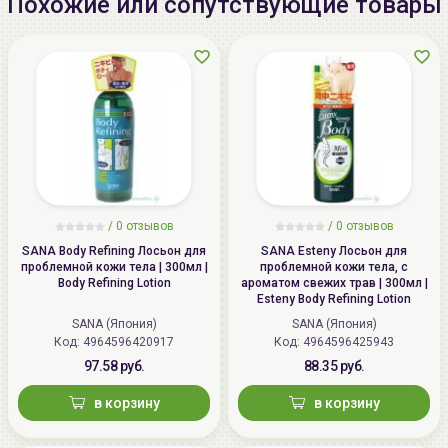
Похожие или сопутствующие товары
Стеариновая кислота — 1,0 – 3,2 %
Преимущества использования:
Многофункциональность: Кокосовое масло
способно выполнять множество разных
функций и заменить разные косметические
средства. Оно очищает, увлажняет, смягчает,
оздоравливает и защищает кожу, поэтому
может стать универсальным продуктом для
/
0 отзывов
/
0 отзывов
решения различных проблем.
SANA Body Refining Лосьон для
SANA Esteny Лосьон для
Омоложение: Масло разглаживает кожу,
проблемной кожи тела | 300мл |
проблемной кожи тела, с
Body Refining Lotion
ароматом свежих трав | 300мл |
устраняет мелкие морщины, осветляет
Esteny Body Refining Lotion
возрастные пигментации, снимает отёки и
SANA (Япония)
SANA (Япония)
раздражения. Оно также стимулирует синтез
Код: 4964596420917
Код: 4964596425943
собственного коллагена и нейтрализует
97.58 руб.
88.35 руб.
агрессивное воздействие свободных
в корзину
в корзину
радикалов. Это помогает замедлить процесс
старения и продлить молодость кожи.