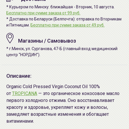
* Курьером по Минску: ближайшая - Вторник, 10 августа.
Бесплатно при сумме заказа от 99 руб.
* Доставка по Беларуси (Белпочта): отправка по Вторникам
и Пятницам.
Бесплатно при сумме заказа от 49 руб.
Магазины / Самовывоз
* г.Минск, ул. Сурганова, 47-Б (главный вход медицинский
центр “НОРДИН”).
Описание:
Organic Cold Pressed Virgin Coconut Oil 100%
от
TROPICANA
— это органическое кокосовое масло
первого холодного отжима. Оно восстанавливает
красоту и здоровье, укрепляет кожу и волосы,
замедляет возрастные изменения и обогащает
витаминами.