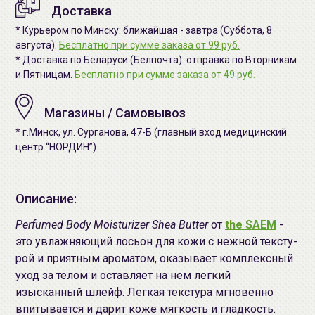
Доставка
* Курьером по Минску: ближайшая - завтра (Суббота, 8
августа).
Бесплатно при сумме заказа от 99 руб.
* Доставка по Беларуси (Белпочта): отправка по Вторникам
и Пятницам.
Бесплатно при сумме заказа от 49 руб.
Магазины / Самовывоз
* г.Минск, ул. Сурганова, 47-Б (главный вход медицинский
центр “НОРДИН”).
Описание:
Perfumed Body Moisturizer Shea Butter
от
the SAEM
-
это увлажняющий лосьон для кожи с нежной тексту­
рой и приятным ароматом, оказывает комплексный
уход за телом и оста­вляет на нем легкий
изысканный шлейф. Легкая текстура мгновенно
впитывается и дарит коже мягкость и гладкость.